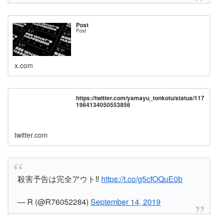
Post
Post
x.com
https://twitter.com/yamayu_tonkotu/status/117
1964134050553856
twitter.com
殺害予告は完全アウト‼️
https://t.co/g5cfOQuE0b
— R (@R76052284)
September 14, 2019