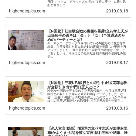
月曜に マツコ・デラックス出演の「5時に夢中」に乗り込
むと宣言して...
highendtopics.com
2019.08.18
【N国党】紅白歌合戦の裏側を暴露!立花孝志氏が
出場歌手の選考は「金」と「女」!予算通過のた
めのパーティーとは?
今、マツコ・デラックスを叩いているN国党の代表立花孝
志氏。以前投稿した紅白歌合戦の裏側を暴露した動画を再
アップしました。 紅白歌合戦 出場歌手の選考は「金」と
「女」という。今回はこの紅白歌合戦の裏側を暴露!はN国
党...
highendtopics.com
2019.08.17
【N国党】三菱UFJ銀行との取引中止!立花孝志氏
が全額引き出す!門口正人とは？
NHKから国民を守る党の立花孝志代表が、今度は三菱UFJ
銀行との取引しませんと宣言動画をアップしました。な
ぜ、 三菱UFJ銀行との取引を停止したのでしょうか？今回
はこの三菱UFJ銀行との取引中止!立花孝志氏が全額引...
highendtopics.com
2019.08.16
【恋人宣言 動画】N国党の立花孝志氏が加陽麻里
布(かようまりの)を彼女宣言!馴れ初めや結婚、妊