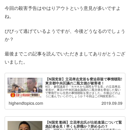
今回の殺害予告はやはりアウトという意見が多いですよ
ね。
びびって逃げているようですが、今後どうなるのでしょう
か？
最後までこの記事を読んでいただきましてありがとうござ
いました。
【N国党首】立花孝志党首を脅迫容疑で事情聴取!
東京都中央区議の二瓶文徳が被害者！
9日 、参院議員で「ＮＨＫから国民を守る党」の立花孝志
党首が、東京の中央区議会議員の二瓶文徳を脅迫した疑い
で警視庁から任意の事情聴取を受けました。今後はどのよ
うに進んでいくのでしょうか？今回はこのN国党首の...
highendtopics.com
2019.09.09
【N国党 動画】立花孝志氏が出処進退について緊
急記者会見！早くも辞職か？辞めるの？
9日 、NHKから国民を守る党の立花孝志氏が出処進退につ