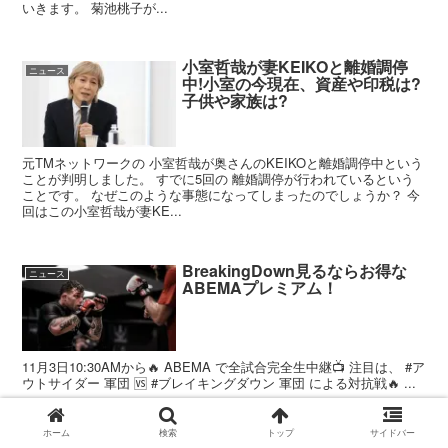
いきます。 菊池桃子が...
小室哲哉が妻KEIKOと離婚調停
ニュース
中!小室の今現在、資産や印税は?
子供や家族は?
元TMネットワークの 小室哲哉が奥さんのKEIKOと離婚調停中という
ことが判明しました。 すでに5回の 離婚調停が行われているという
ことです。 なぜこのような事態になってしまったのでしょうか？ 今
回はこの小室哲哉が妻KE...
BreakingDown見るならお得な
ニュース
ABEMAプレミアム！
11月3日10:30AMから🔥 ABEMA で全試合完全生中継📺 注目は、 #ア
ウトサイダー 軍団 🆚 #ブレイキングダウン 軍団 による対抗戦🔥 ...
ホーム
検索
トップ
サイドバー
【動画・画像】長野県伊那市中央
ニュース