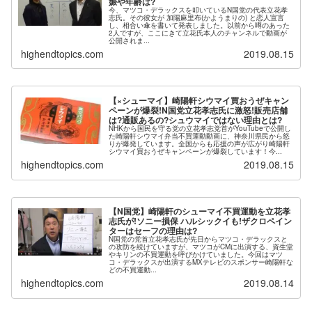
娠や年齢は?
今、マツコ・デラックスを叩いているN国党の代表立花孝
志氏。その彼女が 加陽麻里布(かようまりの) と恋人宣言
し、相合い傘を書いて発表しました。以前から噂のあった
2人ですが、ここにきて立花氏本人のチャンネルで動画が
公開されま...
highendtopics.com
2019.08.15
【×シューマイ】崎陽軒シウマイ買おうぜキャン
ペーンが爆裂!N国党立花孝志氏に激怒!販売店舗
は?通販あるの?シュウマイではない理由とは?
NHKから国民を守る党の立花孝志党首がYouTubeで公開し
た崎陽軒シウマイ弁当不買運動動画に、神奈川県民から怒
りが爆発しています。全国からも応援の声が広がり崎陽軒
シウマイ買おうぜキャンペーンが爆裂しています！今...
highendtopics.com
2019.08.15
【N国党】崎陽軒のシューマイ不買運動を立花孝
志氏が!ソニー損保 ハルシックイも!ザクロペイン
ターはセーフの理由は?
N国党の党首立花孝志氏が先日からマツコ・デラックスと
の攻防を続けていますが、マツコがCMに出演する、資生堂
やキリンの不買運動を呼びかけていました。今回はマツ
コ・デラックスが出演するMXテレビのスポンサー崎陽軒な
どの不買運動...
highendtopics.com
2019.08.14