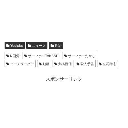
Youtube
ニュース
政治
N国党
サーファーTAKASHI
サーファーたかし
ユーチューバー
動画
大橋昌信
殺人予告
立花孝志
スポンサーリンク