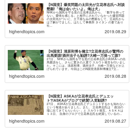
【N国党】爆笑問題の太田光が立花孝志氏へ対談
懇願!「俺は会いたいよ。俺は犬」
NHKから国民を守る党の立花孝志氏から、「数字を持って
ない。愛情を感じる」と相手にされていなかった爆笑問題
の太田光がついに、土下座なみの懇願をして、立花氏から
は了解がでました。はたして事務所 タイタン の妻であり
社...
highendtopics.com
2019.08.29
【N国党】清原和博を擁立?立花孝志氏が驚愕の
出馬要請!酒井法子も勧誘?大崎一万発って誰?
27日 、NHKから国民を守る党の立花孝志氏がASKAへの出
馬要請をし、さらに驚きの人選で スカウト発言を行いまし
た。そこには、清原和博、酒井法子、大崎一万発などが上
げられています。今回はこのN国党清原和博擁立?立...
highendtopics.com
2019.08.28
【N国党】ASKAが立花孝志氏とデュエッ
ト?!ASKAがブログで絶賛!入党勧誘?
27日 、ASKAが立花孝志氏とデュエットするかも知れない
という報道がありました。また、 立花孝志氏は「 政治の
場に出てきてもらいたい 」と スカウト発言。ＡＳＫＡは
１３日、 自身のブログで立花孝志氏を絶賛しているの...
highendtopics.com
2019.08.27