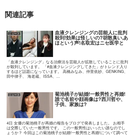
関連記事
血液クレンジングの芸能人に批判
ニュース
殺到!効果は怪しいの?胡散臭い,あ
ほという声!名取宏はニセ医学と
「血液クレンジング」なる治療法を芸能人が拡散していることに批判
が殺到しています。 「#血液クレンジングしてきた」がトレンド入り
するほど話題になっています。 高橋みなみ、仲里依紗、GENKING、
田中律子、 海老蔵、ISSA、...
菊池桃子が結婚!一般男性と再婚!
ニュース
誰で名前や顔画像は?西川哲や、
子供、家族は?
4日 女優の菊池桃子が再婚の報告をブログで発表しました。 お相手
は交際していた一般男性です。 この一般男性はいったい誰なのでし
ょうか？ 今回はこの菊池桃子が結婚!一般男性と再婚!について調べて