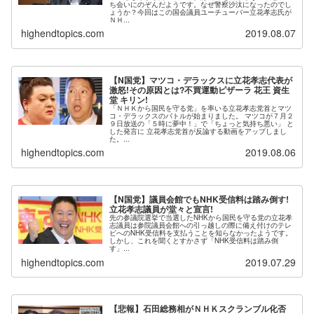
ち会いにのぞんだようです。なぜ警察沙汰になったのでし
ょうか？今回はこの国会議員ユーチューバー立花孝志氏が
ＮＨ...
highendtopics.com
2019.08.07
【N国党】マツコ・デラックスに立花孝志代表が
激怒!その原因とは?不買運動ピザーラ 花王 資生
堂 キリン!
「ＮＨＫから国民を守る党」を率いる立花孝志党首とマツ
コ・デラックスのバトルが始まりました。 マツコが７月２
９日放送の「５時に夢中！」で「ちょっと気持ち悪い」 と
した発言に 立花孝志党首が反論する動画をアップしまし
た。...
highendtopics.com
2019.08.06
【N国党】議員会館でもNHK受信料は踏み倒す!
立花孝志議員が堂々と宣言!
先の参議院選挙で当選したNHKから国民を守る党の立花孝
志議員は参院議員会館への引っ越しの際に備え付けのテレ
ビへのNHK受信料を支払うことを知らなかったようです。
しかし、これを聞くとすかさず「NHK受信料は踏み倒
す」...
highendtopics.com
2019.07.29
【悲報】石田総務相がＮＨＫスクランブル化否