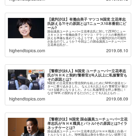
【裁判沙汰】有働由美子 マツコ N国党 立花孝志
氏訴える?!その原因とは?ニュース10本番前にビ
ール?
国会議員ユーチューバー立花孝志氏に対してZEROニュー
スキャスター有働由美子とマツコ・デラックスの事務所が
訴える準備を進めているようです。なぜ裁判沙汰の可能性
があるのでしょうか？今回はこの国会議員ユーチューバー
立花孝志氏が...
highendtopics.com
2019.08.10
【警察沙汰6人】N国党 ユーチューバー立花孝志
氏がＮＨＫと契約!警察官が6人以上に私服警官も
その原因とは?
N国党 の立花党首が受信契約を結ぶためにNHKの放送セン
ターに乗り込みました。 なんと6人以上もの 警察官が 駆け
つける騒ぎになりました。さらに私服警官を呼ぶ事態に！
なぜ NHK の契約をするだけのことで 6人以上もの ...
highendtopics.com
2019.08.09
【警察沙汰】N国党 国会議員ユーチューバー立花
孝志氏がＮＨＫ職員とバトル!その原因とは?イラ
ネッチケーとは?
国会議員ユーチューバー立花孝志氏がＮＨＫ職員と白昼バ
トルとなりました。NHK職員は身分を明かさない状態で立