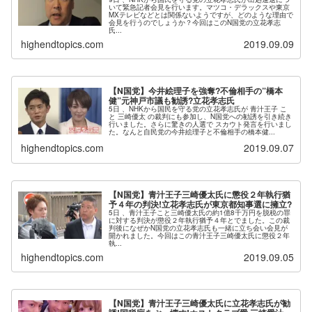
いて緊急記者会見を行います。マツコ・デラックスや東京
MXテレビなどとは関係ないようですが、どのような理由で
会見を行うのでしょうか？今回はこのN国党の立花孝志
氏...
highendtopics.com
2019.09.09
【N国党】今井絵理子を強奪?不倫相手の”橋本
健”元神戸市議も勧誘?立花孝志氏
5日 、NHKから国民を守る党の立花孝志氏が 青汁王子 こ
と 三崎優太 の裁判にも参加し、N国党への勧誘を引き続き
行いました。さらに驚きの人選で スカウト発言を行いまし
た。なんと自民党の今井絵理子と不倫相手の橋本健...
highendtopics.com
2019.09.07
【N国党】青汁王子三崎優太氏に懲役２年執行猶
予４年の判決!立花孝志氏が東京都知事選に擁立?
5日 、青汁王子こと三崎優太氏の約1億8千万円を脱税の罪
に対する判決が懲役２年執行猶予４年とでました。この裁
判後になぜかN国党の立花孝志氏も一緒に立ち会い会見が
開かれました。今回はこの青汁王子三崎優太氏に懲役２年
執...
highendtopics.com
2019.09.05
【N国党】青汁王子三崎優太氏に立花孝志氏が勧