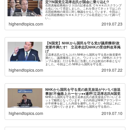
定?!N国党立花孝志氏が国会に乗り込む?
石田真敏総務相が２３日の記者会見 でＮＨＫのスクランブ
ル化について否定しました。これを受けてネットではこの
石田総務相の発言に対し物議をかもしています。今回はこ
の石田総務相がＮＨＫスクランブル化否定について調べて
い...
highendtopics.com
2019.07.23
【N国党】NHKから国民を守る党が議席獲得!政
党要件満たす! 立花孝志氏NHKの受信料改革掲
げ
立花孝志氏が立ち上げたNHKから国民を守る党が政党要件
満たし、議席獲得しました。ワンイシュー（NHKの スクラ
ンブル放送）だけを争点に当選したのは政治の革命となり
ました。今回はこの NHKから国民を守る党...
highendtopics.com
2019.07.22
NHKから国民を守る党の政見放送がヤバい!放送
事故!不倫路上カーセッ●●連呼!立花孝志氏N国党
NHKから国民を守る党立花孝志氏の政見放送がヤバいとネ
ットで騒然となっています。その内容はNHKアナウンサー
が不祥事を起こした内容を連呼したモノで、今回はこれに
ついて調べていきます。NHKから国民を守る党の...
highendtopics.com
2019.07.10