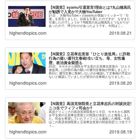
【N国党】syamu引退宣言!理由とは?丸山穂高氏
が勧誘で入党か?!大物YouTuber
21日 、大物YouTubeｒのsyamuが突如ツイッターで「引
退」を宣言しました。以前も引退したのですが、なぜまた
引退したのでしょうか？N国党の丸山穂高氏とつながりが
あったので、呼びかけがあったようです。今回はこ...
highendtopics.com
2019.08.21
【N国党】立花孝志党首「ひとり放送局」に詐欺
行為の疑い週刊文春砲!生い立ち、母、女性遍
歴、政治資金疑惑も
20日、ＮＨＫから国民を守る党の立花孝志党首の「ひとり
放送局」に詐欺行為の疑いの週刊文春砲が炸裂しました！
前日に 週刊文春に取材しないのか確認して文春砲の予定が
ないと確認していましたが翌日の文春砲となりました。...
highendtopics.com
2019.08.20
【N国党】高須克弥院長と立花孝志氏の対談決定!
ニコ生でフィフィ司会か?
高須クリニックの高須克弥院長が１９日、ＮＨＫから国民
を守る党の立花孝志党首との対談が決定したと報告しまし
た。司会を希望していたフィフィにも連絡した模様。今回
はこの高須克弥院長と立花孝志党首の対談決定!ニコ生でフ
ィ...
highendtopics.com
2019.08.19