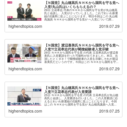
【Ｎ国党】丸山穂高氏ＮＨＫから国民を守る党へ
入党!丸山氏はいくらもらえるの？
29日 立花孝志 代表のＮＨＫから国民を守る党が丸山穂高
氏と会談し、入党がけっていしました。これでれいわ新選
組の2議席に並ぶことになります。明日今回はこの 丸山穂
高議員 ＮＨＫから国民を守る党が へ入党について調...
highendtopics.com
2019.07.29
【Ｎ国党】渡辺喜美氏ＮＨＫから国民を守る党へ
入党?!立花孝志代表が閣僚経験者入党示唆
29日 ＮＨＫから国民を守る党 の代表 立花孝志氏が渡辺喜
美氏に入党要請を行った可能性が出てきました。本日、出
演したとくダネ！で閣僚経験者の入党を示唆しそれが渡辺
喜美氏だというのです。今回はこの ＮＨＫから国民を守...
highendtopics.com
2019.07.29
【Ｎ国党】丸山穂高氏ＮＨＫから国民を守る党へ
入党?!立花孝志代表が入党要請
25日 ＮＨＫから国民を守る党 の代表 立花孝志氏が丸山穂
高氏と会談し、入党要請を行いました。この入党要請に応
えるとれいわ新選組の2議席に並ぶことになります。今回
はこの ＮＨＫから国民を守る党が 丸山穂高議員へ入党...
highendtopics.com
2019.07.25