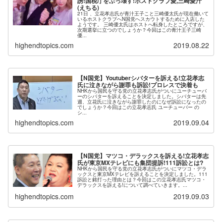
誘!国税庁をぶっ壊す!ホストクラブ愛,三崎愛汁
(えちる)
21日 、立花孝志氏が青汁王子こと三崎優太氏が現在働いて
いるホストクラブへN国党へスカウトするために入店した
ようです。 三崎優太氏はホストへ転身したところですが、
次期選挙に立つのでしょうか？今回はこの青汁王子三崎
優...
highendtopics.com
2019.08.22
【N国党】Youtuberシバターを訴える!立花孝志
氏に泣きながら謝罪も訴訟!プロレスで決着も
NHKから国民を守る党の立花孝志氏がついにユーチューバ
ーのシバターを訴えることを決定しました。シバターは先
週、立花氏に泣きながら謝罪したのになぜ訴訟になったの
でしょうか？今回はこの立花孝志氏 ユーチューバー の
シ...
highendtopics.com
2019.09.04
【N国党】マツコ・デラックスを訴える!立花孝志
氏が東京MXテレビにも集団提訴!111訴訟とは?
NHKから国民を守る党の立花孝志氏がついにマツコ・デラ
ックスと東京MXテレビを訴えることを決定しました。111
訴訟と銘打った理由とは？今回はこの立花孝志氏マツコ・
デラックスを訴える!について調べていきます。...
highendtopics.com
2019.09.03