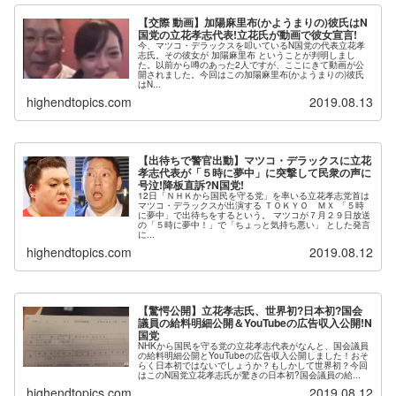
【交際 動画】加陽麻里布(かようまりの)彼氏はN
国党の立花孝志代表!立花氏が動画で彼女宣言!
今、マツコ・デラックスを叩いているN国党の代表立花孝
志氏。その彼女が 加陽麻里布 ということが判明しまし
た。以前から噂のあった2人ですが、ここにきて動画が公
開されました。今回はこの加陽麻里布(かようまりの)彼氏
はN...
highendtopics.com
2019.08.13
【出待ちで警官出動】マツコ・デラックスに立花
孝志代表が「５時に夢中」に突撃して民衆の声に
号泣!降板直訴?N国党!
12日「ＮＨＫから国民を守る党」を率いる立花孝志党首は
マツコ・デラックスが出演する ＴＯＫＹＯ ＭＸ 「５時
に夢中」で出待ちをするという。 マツコが７月２９日放送
の「５時に夢中！」で「ちょっと気持ち悪い」 とした発言
に...
highendtopics.com
2019.08.12
【驚愕公開】立花孝志氏、世界初?日本初?国会
議員の給料明細公開＆YouTubeの広告収入公開!N
国党
NHKから国民を守る党の立花孝志代表がなんと、国会議員
の給料明細公開とYouTubeの広告収入公開しました！おそ
らく日本初ではないでしょうか？もしかして世界初？今回
はこのN国党立花孝志氏が驚きの日本初?国会議員の給...
highendtopics.com
2019.08.12