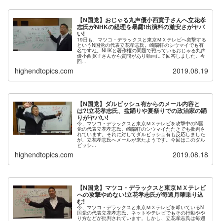
【N国党】おじゃる丸声優小西寛子さんへ立花孝
志氏がNHKの経理を暴露!出演料の激安さがヤバ
い!
19日も、マツコ・デラックスと東京ＭＸテレビへ突撃する
というN国党の代表立花孝志氏。崎陽軒のシウマイでも有
名ですね。NHKと著作権の問題で戦っているおじゃる丸声
優小西寛子さんから質問があり動画にて回答しました。今
回...
highendtopics.com
2019.08.19
【N国党】ダルビッシュ有からのメール内容と
は?!立花孝志氏、盆踊りや夏祭りでの政治家の踊
りがヤバい!
今、マツコ・デラックスと東京ＭＸテレビを攻撃中のN国
党の代表立花孝志氏。崎陽軒のシウマイたたきでも批判さ
れています。それに対してダルビッシュ有も反応しました
が、立花孝志氏へメールが来たようです。今回はこのダル
ビッシ...
highendtopics.com
2019.08.18
【N国党】マツコ・デラックスと東京ＭＸテレビ
への攻撃やめない!立花孝志氏が毎週月曜乗り込
む!
今、マツコ・デラックスと東京ＭＸテレビを叩いているN
国党の代表立花孝志氏。ネットやテレビでもその行動やや
り方などが批判されています。しかし、立花孝志氏は毎週