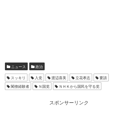
ニュース
政治
スッキリ
入党
渡辺喜美
立花孝志
要請
閣僚経験者
Ｎ国党
ＮＨＫから国民を守る党
スポンサーリンク