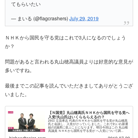
てもらいたい
— まいる (@flagcrashers)
July 29, 2019
ＮＨＫから国民を守る党はこれで3人になるのでしょう
か？
問題があると言われる丸山穂高議員よりは好意的な意見が
多いですね。
最後までこの記事を読んでいただきましてありがとうござ
いました。
【Ｎ国党】丸山穂高氏ＮＨＫから国民を守る党へ
入党!丸山氏はいくらもらえるの？
29日 立花孝志 代表のＮＨＫから国民を守る党が丸山穂高
氏と会談し、入党がけっていしました。これでれいわ新選
組の2議席に並ぶことになります。明日今回はこの 丸山穂
高議員 ＮＨＫから国民を守る党が へ入党について調...
highendtopics.com
2019.07.29