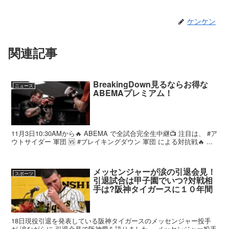
ケンケン
関連記事
BreakingDown見るならお得な
ニュース
ABEMAプレミアム！
11月3日10:30AMから🔥 ABEMA で全試合完全生中継📺 注目は、 #ア
ウトサイダー 軍団 🆚 #ブレイキングダウン 軍団 による対抗戦🔥 ...
メッセンジャーが涙の引退会見！
スポーツ
引退試合は甲子園でいつ?対戦相
手は?阪神タイガースに１０年間
18日現役引退を発表している阪神タイガースのメッセンジャー投手
が 涙ながらに 引退会見で阪神愛を語りました。 メッセンジャー投手