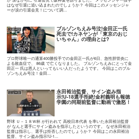
はなぜ引退に追い込まれたのでしょうか？ 今回はこのメッセンジャ
ーが涙の引退会見！について調...
ブルゾンちえみ号泣!金田正一氏
スポーツ
死去で!カネヤンが「東京のおじ
いちゃん」の理由とは?
プロ野球唯一の通算400勝投手での金田正一氏が6日、急性胆管炎に
よる敗血症で、 86歳 で亡くなりました。 ブルゾンちえみにとって金
田正一 氏は恩人といってもいい人だったようです。 今回はこのブル
ゾンちえみ号泣！金田...
永田裕治監督、サイン盗み指
ニュース
示!U-18選手拒絶!金村義明も報徳
学園の同期前監督に動画で激怒！
野球 Ｕ－１８Ｗ杯 が行われて 高校日本代表 を率いた永田裕治監督
が なんと選手にサイン盗みを指示したというのです。 なぜ永田裕治
監督は指示し、選手は拒否したのでしょうか？ 今回はこの永田裕治
監督、サイン盗み指示!U-1...