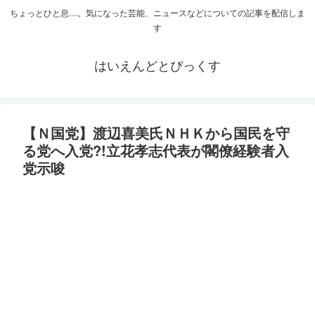
ちょっとひと息…。気になった芸能、ニュースなどについての記事を配信しま
す
はいえんどとぴっくす
【Ｎ国党】渡辺喜美氏ＮＨＫから国民を守
る党へ入党?!立花孝志代表が閣僚経験者入
党示唆