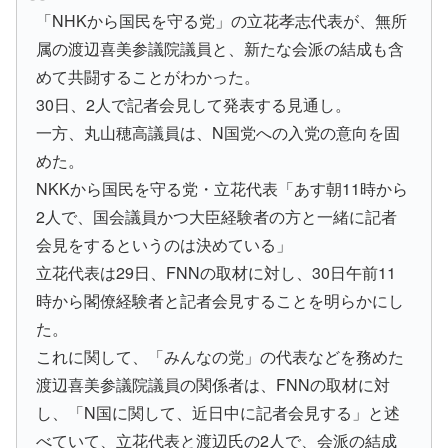
「NHKから国民を守る党」の立花孝志代表が、無所
属の渡辺喜美参議院議員と、新たな会派の結成も含
めて共闘することがわかった。
30日、2人で記者会見して発表する見通し。
一方、丸山穂高議員は、N国党への入党の意向を固
めた。
NKKから国民を守る党・立花代表「あす朝11時から
2人で、国会議員かつ大臣経験者の方と一緒に記者
会見をするというのは決めている」
立花代表は29日、FNNの取材に対し、30日午前11
時から閣僚経験者と記者会見することを明らかにし
た。
これに関して、「みんなの党」の代表などを務めた
渡辺喜美参議院議員の関係者は、FNNの取材に対
し、「N国に関して、近日中に記者会見する」と述
べていて、立花代表と渡辺氏の2人で、会派の結成