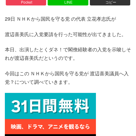
Pocket
LINE
コピー
29日 ＮＨＫから国民を守る党 の代表 立花孝志氏が
渡辺喜美氏に入党要請を行った可能性が出てきました。
本日、出演したとくダネ！で閣僚経験者の入党を示唆しそ
れが渡辺喜美氏だというのです。
今回はこの ＮＨＫから国民を守る党が 渡辺喜美議員へ入
党？について調べていきます。