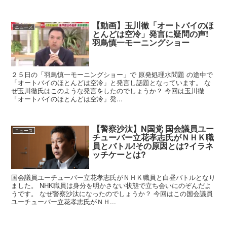
【動画】玉川徹「オートバイのほ
ニュース
とんどは空冷」発言に疑問の声!
羽鳥慎一モーニングショー
２５日の「羽鳥慎一モーニングショー」で 原発処理水問題 の途中で
「オートバイのほとんどは空冷」と発言し話題となっています。 な
ぜ玉川徹氏はこのような発言をしたのでしょうか？ 今回は玉川徹
「オートバイのほとんどは空冷」発...
【警察沙汰】N国党 国会議員ユー
ニュース
チューバー立花孝志氏がＮＨＫ職
員とバトル!その原因とは?イラネ
ッチケーとは?
国会議員ユーチューバー立花孝志氏がＮＨＫ職員と白昼バトルとなり
ました。 NHK職員は身分を明かさない状態で立ち会いにのぞんだよ
うです。 なぜ警察沙汰になったのでしょうか？ 今回はこの国会議員
ユーチューバー立花孝志氏がＮＨ...