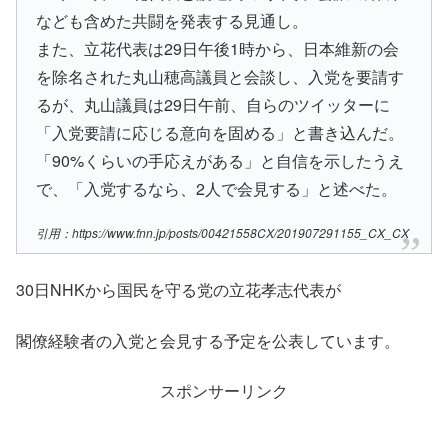
なども含めた共闘を発表する見通し。
また、立花代表は29日午後1時から、日本維新の会
を除名された丸山穂高議員と会談し、入党を要請す
るが、丸山議員は29日午前、自らのツイッターに
「入党要請に応じる意向を固める」と書き込んだ。
「90%くらいの手応えがある」と自信を示したうえ
で、「入党するなら、2人で会見する」と述べた。
引用：https://www.fnn.jp/posts/00421558CX/201907291155_CX_CX
30日NHKから国民を守る党の立花孝志代表が
閣僚経験者の入党と会見する予定を公表しています。
スポンサーリンク