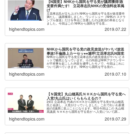
【N国党】NHKから国民を守る党が議席獲得!政
党要件満たす! 立花孝志氏NHKの受信料改革掲
げ
立花孝志氏が立ち上げたNHKから国民を守る党が政党要件
満たし、議席獲得しました。ワンイシュー（NHKの スクラ
ンブル放送）だけを争点に当選したのは政治の革命となり
ました。今回はこの NHKから国民を守る党...
highendtopics.com
2019.07.22
NHKから国民を守る党の政見放送がヤバい!放送
事故!不倫路上カーセッ●●連呼!立花孝志氏N国党
NHKから国民を守る党立花孝志氏の政見放送がヤバいとネ
ットで騒然となっています。その内容はNHKアナウンサー
が不祥事を起こした内容を連呼したモノで、今回はこれに
ついて調べていきます。NHKから国民を守る党の...
highendtopics.com
2019.07.10
【Ｎ国党】丸山穂高氏ＮＨＫから国民を守る党へ
入党!丸山氏はいくらもらえるの？
29日 立花孝志 代表のＮＨＫから国民を守る党が丸山穂高
氏と会談し、入党がけっていしました。これでれいわ新選
組の2議席に並ぶことになります。明日今回はこの 丸山穂
高議員 ＮＨＫから国民を守る党が へ入党について調...
highendtopics.com
2019.07.29