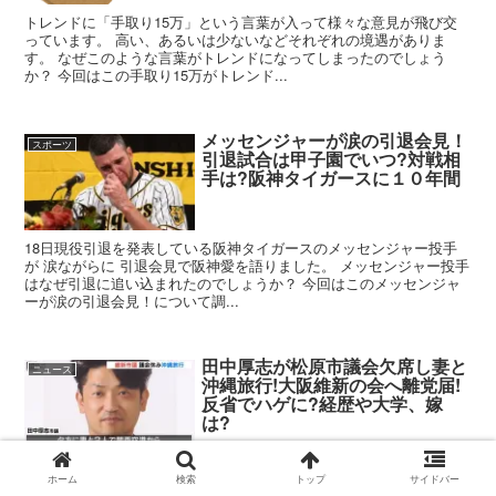
トレンドに「手取り15万」という言葉が入って様々な意見が飛び交
っています。 高い、あるいは少ないなどそれぞれの境遇がありま
す。 なぜこのような言葉がトレンドになってしまったのでしょう
か？ 今回はこの手取り15万がトレンド...
メッセンジャーが涙の引退会見！
スポーツ
引退試合は甲子園でいつ?対戦相
手は?阪神タイガースに１０年間
18日現役引退を発表している阪神タイガースのメッセンジャー投手
が 涙ながらに 引退会見で阪神愛を語りました。 メッセンジャー投手
はなぜ引退に追い込まれたのでしょうか？ 今回はこのメッセンジャ
ーが涙の引退会見！について調...
田中厚志が松原市議会欠席し妻と
ニュース
沖縄旅行!大阪維新の会へ離党届!
反省でハゲに?経歴や大学、嫁
は?
大阪維新の会の松原市の市議会議員田中厚志が、今年３月に本会議を
ホーム
検索
トップ
サイドバー
体調不良を理由に 欠席し、妻と沖縄旅行に行っていたことが判明。