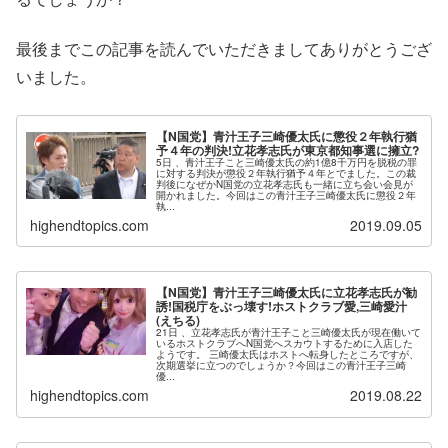
最後までこの記事を読んでいただきましてありがとうござ
いました。
【N国党】青汁王子三崎優太氏に懲役２年執行猶
予４年の判決!立花孝志氏が東京都知事選に擁立?
5日 、青汁王子こと三崎優太氏の約1億8千万円を脱税の罪
に対する判決が懲役２年執行猶予４年とでました。この裁
判後になぜかN国党の立花孝志氏も一緒に立ち会い会見が
開かれました。今回はこの青汁王子三崎優太氏に懲役２年
執...
highendtopics.com
2019.09.05
【N国党】青汁王子三崎優太氏に立花孝志氏が勧
誘!国税庁をぶっ壊す!ホストクラブ愛,三崎愛汁
(えちる)
21日 、立花孝志氏が青汁王子こと三崎優太氏が現在働いて
いるホストクラブへN国党へスカウトするために入店した
ようです。 三崎優太氏はホストへ転身したところですが、
次期選挙に立つのでしょうか？今回はこの青汁王子三崎
優...
highendtopics.com
2019.08.22