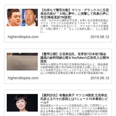
【出待ちで警官出動】マツコ・デラックスに立花
孝志代表が「５時に夢中」に突撃して民衆の声に
号泣!降板直訴?N国党!
12日「ＮＨＫから国民を守る党」を率いる立花孝志党首は
マツコ・デラックスが出演する ＴＯＫＹＯ ＭＸ 「５時
に夢中」で出待ちをするという。 マツコが７月２９日放送
の「５時に夢中！」で「ちょっと気持ち悪い」 とした発言
に...
highendtopics.com
2019.08.12
【驚愕公開】立花孝志氏、世界初?日本初?国会
議員の給料明細公開＆YouTubeの広告収入公開!N
国党
NHKから国民を守る党の立花孝志代表がなんと、国会議員
の給料明細公開とYouTubeの広告収入公開しました！おそ
らく日本初ではないでしょうか？もしかして世界初？今回
はこのN国党立花孝志氏が驚きの日本初?国会議員の給...
highendtopics.com
2019.08.12
【裁判沙汰】有働由美子 マツコ N国党 立花孝志
氏訴える?!その原因とは?ニュース10本番前にビ
ール?
国会議員ユーチューバー立花孝志氏に対してZEROニュー
スキャスター有働由美子とマツコ・デラックスの事務所が
訴える準備を進めているようです。なぜ裁判沙汰の可能性
があるのでしょうか？今回はこの国会議員ユーチューバー