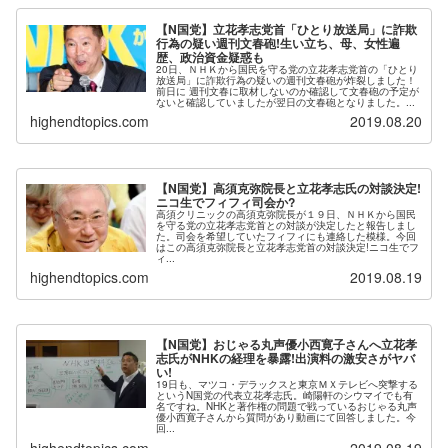
【N国党】立花孝志党首「ひとり放送局」に詐欺
行為の疑い週刊文春砲!生い立ち、母、女性遍
歴、政治資金疑惑も
20日、ＮＨＫから国民を守る党の立花孝志党首の「ひとり
放送局」に詐欺行為の疑いの週刊文春砲が炸裂しました！
前日に 週刊文春に取材しないのか確認して文春砲の予定が
ないと確認していましたが翌日の文春砲となりました。...
highendtopics.com
2019.08.20
【N国党】高須克弥院長と立花孝志氏の対談決定!
ニコ生でフィフィ司会か?
高須クリニックの高須克弥院長が１９日、ＮＨＫから国民
を守る党の立花孝志党首との対談が決定したと報告しまし
た。司会を希望していたフィフィにも連絡した模様。今回
はこの高須克弥院長と立花孝志党首の対談決定!ニコ生でフ
ィ...
highendtopics.com
2019.08.19
【N国党】おじゃる丸声優小西寛子さんへ立花孝
志氏がNHKの経理を暴露!出演料の激安さがヤバ
い!
19日も、マツコ・デラックスと東京ＭＸテレビへ突撃する
というN国党の代表立花孝志氏。崎陽軒のシウマイでも有
名ですね。NHKと著作権の問題で戦っているおじゃる丸声
優小西寛子さんから質問があり動画にて回答しました。今
回...
highendtopics.com
2019.08.19