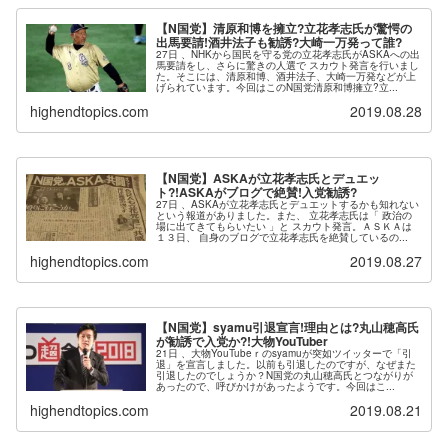
【N国党】清原和博を擁立?立花孝志氏が驚愕の
出馬要請!酒井法子も勧誘?大崎一万発って誰?
27日 、NHKから国民を守る党の立花孝志氏がASKAへの出
馬要請をし、さらに驚きの人選で スカウト発言を行いまし
た。そこには、清原和博、酒井法子、大崎一万発などが上
げられています。今回はこのN国党清原和博擁立?立...
highendtopics.com
2019.08.28
【N国党】ASKAが立花孝志氏とデュエッ
ト?!ASKAがブログで絶賛!入党勧誘?
27日 、ASKAが立花孝志氏とデュエットするかも知れない
という報道がありました。また、 立花孝志氏は「 政治の
場に出てきてもらいたい 」と スカウト発言。ＡＳＫＡは
１３日、 自身のブログで立花孝志氏を絶賛しているの...
highendtopics.com
2019.08.27
【N国党】syamu引退宣言!理由とは?丸山穂高氏
が勧誘で入党か?!大物YouTuber
21日 、大物YouTubeｒのsyamuが突如ツイッターで「引
退」を宣言しました。以前も引退したのですが、なぜまた
引退したのでしょうか？N国党の丸山穂高氏とつながりが
あったので、呼びかけがあったようです。今回はこ...
highendtopics.com
2019.08.21