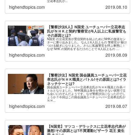
立花孝志氏が...
highendtopics.com
2019.08.10
【警察沙汰6人】N国党 ユーチューバー立花孝志
氏がＮＨＫと契約!警察官が6人以上に私服警官も
その原因とは?
N国党 の立花党首が受信契約を結ぶためにNHKの放送セン
ターに乗り込みました。 なんと6人以上もの 警察官が 駆け
つける騒ぎになりました。さらに私服警官を呼ぶ事態に！
なぜ NHK の契約をするだけのことで 6人以上もの ...
highendtopics.com
2019.08.09
【警察沙汰】N国党 国会議員ユーチューバー立花
孝志氏がＮＨＫ職員とバトル!その原因とは?イラ
ネッチケーとは?
国会議員ユーチューバー立花孝志氏がＮＨＫ職員と白昼バ
トルとなりました。NHK職員は身分を明かさない状態で立
ち会いにのぞんだようです。なぜ警察沙汰になったのでし
ょうか？今回はこの国会議員ユーチューバー立花孝志氏が
ＮＨ...
highendtopics.com
2019.08.07
【N国党】マツコ・デラックスに立花孝志代表が
激怒!その原因とは?不買運動ピザーラ 花王 資生
堂 キリン!