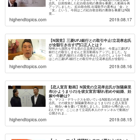
志氏。以前投稿した紅白歌合戦の裏側を暴露した動画を再
アップしました。 紅白歌合戦 出場歌手の選考は「金」と
「女」という。今回はこの紅白歌合戦の裏側を暴露!はN国
党...
highendtopics.com
2019.08.17
【N国党】三菱UFJ銀行との取引中止!立花孝志氏
が全額引き出す!門口正人とは？
NHKから国民を守る党の立花孝志代表が、今度は三菱UFJ
銀行との取引しませんと宣言動画をアップしました。な
ぜ、 三菱UFJ銀行との取引を停止したのでしょうか？今回
はこの三菱UFJ銀行との取引中止!立花孝志氏が全額引...
highendtopics.com
2019.08.16
【恋人宣言 動画】N国党の立花孝志氏が加陽麻里
布(かようまりの)を彼女宣言!馴れ初めや結婚、妊
娠や年齢は?
今、マツコ・デラックスを叩いているN国党の代表立花孝
志氏。その彼女が 加陽麻里布(かようまりの) と恋人宣言
し、相合い傘を書いて発表しました。以前から噂のあった
2人ですが、ここにきて立花氏本人のチャンネルで動画が
公開されま...
highendtopics.com
2019.08.15