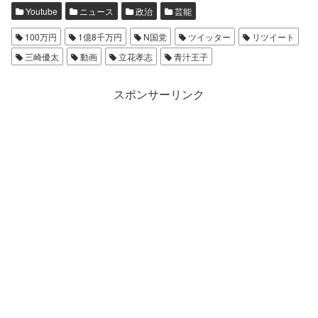
Youtube
ニュース
政治
芸能
100万円
1億8千万円
N国党
ツイッター
リツイート
三崎優太
動画
立花孝志
青汁王子
スポンサーリンク