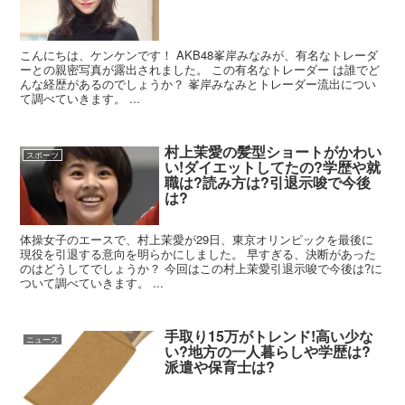
こんにちは、ケンケンです！ AKB48峯岸みなみが、有名なトレーダ
ーとの親密写真が露出されました。 この有名なトレーダー は誰でど
んな経歴があるのでしょうか？ 峯岸みなみとトレーダー流出につい
て調べていきます。 ...
村上茉愛の髪型ショートがかわい
スポーツ
い!ダイエットしてたの?学歴や就
職は?読み方は?引退示唆で今後
は?
体操女子のエースで、村上茉愛が29日、東京オリンピックを最後に
現役を引退する意向を明らかにしました。 早すぎる、決断があった
のはどうしてでしょうか？ 今回はこの村上茉愛引退示唆で今後は?に
ついて調べていきます。 ...
手取り15万がトレンド!高い少な
ニュース
い?地方の一人暮らしや学歴は?
派遣や保育士は?