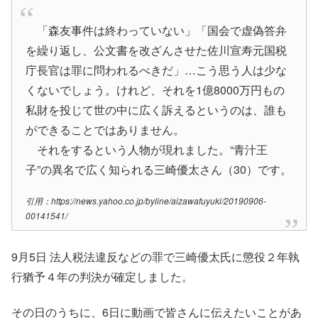
「森友事件は終わっていない」「国会で虚偽答弁
を繰り返し、公文書を改ざんさせた佐川宣寿元国税
庁長官は罪に問われるべきだ」…こう思う人は少な
くないでしょう。けれど、それを1億8000万円もの
私財を投じて世の中に広く訴えるというのは、誰も
ができることではありません。
それをするという人物が現れました。“青汁王
子”の異名で広く知られる三崎優太さん（30）です。
引用：https://news.yahoo.co.jp/byline/aizawafuyuki/20190906-
00141541/
9月5日 法人税法違反などの罪で三崎優太氏に懲役２年執
行猶予４年の判決が確定しました。
その日のうちに、6日に動画で皆さんに伝えたいことがあ