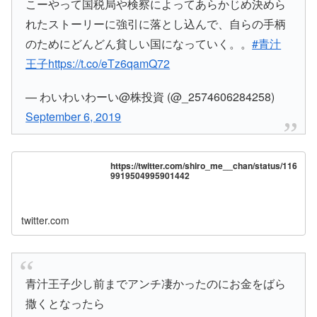
こーやって国税局や検察によってあらかじめ決めら
れたストーリーに強引に落とし込んで、自らの手柄
のためにどんどん貧しい国になっていく。。
#青汁
王子
https://t.co/eTz6qamQ72
— わいわいわーい@株投資 (@_2574606284258)
September 6, 2019
https://twitter.com/shiro_me__chan/status/116
9919504995901442
twitter.com
青汁王子少し前までアンチ凄かったのにお金をばら
撒くとなったら