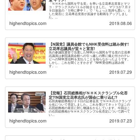
「ＮＨＫから国民を守る党」を率いる立花孝志党首とマツ
コ・デラックスのバトルが始まりました。 マツコが７月２
９日放送の「５時に夢中！」で「ちょっと気持ち悪い」 と
した発言に 立花孝志党首が反論する動画をアップしまし
た。...
highendtopics.com
2019.08.06
【N国党】議員会館でもNHK受信料は踏み倒す!
立花孝志議員が堂々と宣言!
先の参議院選挙で当選したNHKから国民を守る党の立花孝
志議員は参院議員会館への引っ越しの際に備え付けのテレ
ビへのNHK受信料を支払うことを知らなかったようです。
しかし、これを聞くとすかさず「NHK受信料は踏み倒
す」...
highendtopics.com
2019.07.29
【悲報】石田総務相がＮＨＫスクランブル化否
定?!N国党立花孝志氏が国会に乗り込む?
石田真敏総務相が２３日の記者会見 でＮＨＫのスクランブ
ル化について否定しました。これを受けてネットではこの
石田総務相の発言に対し物議をかもしています。今回はこ
の石田総務相がＮＨＫスクランブル化否定について調べて
い...
highendtopics.com
2019.07.23