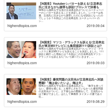
【N国党】Youtuberシバターを訴える!立花孝志
氏に泣きながら謝罪も訴訟!プロレスで決着も
NHKから国民を守る党の立花孝志氏がついにユーチューバ
ーのシバターを訴えることを決定しました。シバターは先
週、立花氏に泣きながら謝罪したのになぜ訴訟になったの
でしょうか？今回はこの立花孝志氏 ユーチューバー の
シ...
highendtopics.com
2019.09.04
【N国党】マツコ・デラックスを訴える!立花孝志
氏が東京MXテレビにも集団提訴!111訴訟とは?
NHKから国民を守る党の立花孝志氏がついにマツコ・デラ
ックスと東京MXテレビを訴えることを決定しました。111
訴訟と銘打った理由とは？今回はこの立花孝志氏マツコ・
デラックスを訴える!について調べていきます。...
highendtopics.com
2019.09.03
【N国党】爆笑問題の太田光が立花孝志氏へ対談
懇願!「俺は会いたいよ。俺は犬」
NHKから国民を守る党の立花孝志氏から、「数字を持って
ない。愛情を感じる」と相手にされていなかった爆笑問題
の太田光がついに、土下座なみの懇願をして、立花氏から
は了解がでました。はたして事務所 タイタン の妻であり
社...
highendtopics.com
2019.08.29