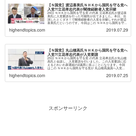
【Ｎ国党】渡辺喜美氏ＮＨＫから国民を守る党へ
入党?!立花孝志代表が閣僚経験者入党示唆
29日 ＮＨＫから国民を守る党 の代表 立花孝志氏が渡辺喜
美氏に入党要請を行った可能性が出てきました。本日、出
演したとくダネ！で閣僚経験者の入党を示唆しそれが渡辺
喜美氏だというのです。今回はこの ＮＨＫから国民を守...
highendtopics.com
2019.07.29
【Ｎ国党】丸山穂高氏ＮＨＫから国民を守る党へ
入党?!立花孝志代表が入党要請
25日 ＮＨＫから国民を守る党 の代表 立花孝志氏が丸山穂
高氏と会談し、入党要請を行いました。この入党要請に応
えるとれいわ新選組の2議席に並ぶことになります。今回
はこの ＮＨＫから国民を守る党が 丸山穂高議員へ入党...
highendtopics.com
2019.07.25
スポンサーリンク