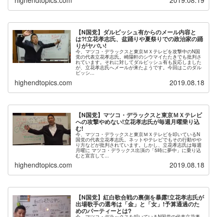
【N国党】ダルビッシュ有からのメール内容と
は?!立花孝志氏、盆踊りや夏祭りでの政治家の踊
りがヤバい!
今、マツコ・デラックスと東京ＭＸテレビを攻撃中のN国
党の代表立花孝志氏。崎陽軒のシウマイたたきでも批判さ
れています。それに対してダルビッシュ有も反応しました
が、立花孝志氏へメールが来たようです。今回はこのダル
ビッシ...
highendtopics.com
2019.08.18
【N国党】マツコ・デラックスと東京ＭＸテレビ
への攻撃やめない!立花孝志氏が毎週月曜乗り込
む!
今、マツコ・デラックスと東京ＭＸテレビを叩いているN
国党の代表立花孝志氏。ネットやテレビでもその行動やや
り方などが批判されています。しかし、立花孝志氏は毎週
月曜に マツコ・デラックス出演の「5時に夢中」に乗り込
むと宣言して...
highendtopics.com
2019.08.18
【N国党】紅白歌合戦の裏側を暴露!立花孝志氏が
出場歌手の選考は「金」と「女」!予算通過のた
めのパーティーとは?
今、マツコ・デラックスを叩いているN国党の代表立花孝