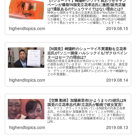
【×シューマイ】崎陽軒シウマイ買おうぜキャン
ペーンが爆裂!N国党立花孝志氏に激怒!販売店舗
は?通販あるの?シュウマイではない理由とは?
NHKから国民を守る党の立花孝志党首がYouTubeで公開し
た崎陽軒シウマイ弁当不買運動動画に、神奈川県民から怒
りが爆発しています。全国からも応援の声が広がり崎陽軒
シウマイ買おうぜキャンペーンが爆裂しています！今...
highendtopics.com
2019.08.15
【N国党】崎陽軒のシューマイ不買運動を立花孝
志氏が!ソニー損保 ハルシックイも!ザクロペイン
ターはセーフの理由は?
N国党の党首立花孝志氏が先日からマツコ・デラックスと
の攻防を続けていますが、マツコがCMに出演する、資生堂
やキリンの不買運動を呼びかけていました。今回はマツ
コ・デラックスが出演するMXテレビのスポンサー崎陽軒な
どの不買運動...
highendtopics.com
2019.08.14
【交際 動画】加陽麻里布(かようまりの)彼氏はN
国党の立花孝志代表!立花氏が動画で彼女宣言!
今、マツコ・デラックスを叩いているN国党の代表立花孝
志氏。その彼女が 加陽麻里布 ということが判明しまし
た。以前から噂のあった2人ですが、ここにきて動画が公
開されました。今回はこの加陽麻里布(かようまりの)彼氏
はN...
highendtopics.com
2019.08.13