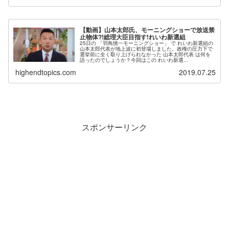
【動画】山本太郎氏、モーニングショーで放送禁
止物体?!総理大臣目指す!れいわ新選組
25日の 「羽鳥慎一モーニングショー」 で れいわ新選組の
山本太郎代表が地上波に初登場しました。政権の圧力下で
選挙前に全く取り上げられなかった 山本太郎代表 は何を
語ったのでしょうか？今回はこの れいわ新選...
highendtopics.com
2019.07.25
スポンサーリンク