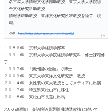
名古屋大学情報文化学部助教授、東京大学大学院総
合文化研究科助教授、
情報学環助教授、東洋文化研究所准教授を経て、現
職。
引用：
https://reiwa-shinsengumi.com/vote/#voteId02
１９８６年 京都大学経済学部卒
１９９１年 京都大学大学院経済学研究科 修士課程修
了
１９９７年 「満州国の金融」で博士
２００９年 東京大学東洋文化研究所 教授
２０１４年 女性装の東大教授としてメディアに出演
２０１７年 埼玉県東松山市に移住
２０１８年 東松山市長選に出馬
れいわ新撰組 参議院議員選挙 蓮池透候補 に続いて