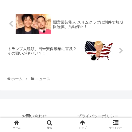
闇営業芸能人 スリムクラブは別件で無期
限謹慎、活動停止！
トランプ大統領、日米安保破棄に言及？
その狙いがヤバい？！
ホーム
ニュース
お問い合わせ
プライバシーポリシー
© 2019 はいえんどとぴっくす.
ホーム
検索
トップ
サイドバー