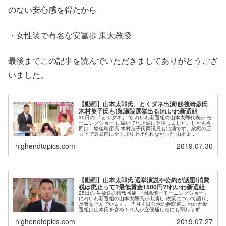
のない安心感を得たから
・女性装で有名な安冨歩 東大教授
最後までこの記事を読んでいただきましてありがとうござ
いました。
【動画】山本太郎氏、とくダネ出演!舩後靖彦氏
木村英子氏も!衆議院選挙出る!れいわ新選組
30日の 「とくダネ」 で れいわ新選組の山本太郎代表が モ
ーニングショー に続いて地上波に登場しました。しかも今
回は、舩後靖彦氏 木村英子氏両議員も出演です。政権の圧
力下で選挙前に全く取り上げられなかった 山本太...
highendtopics.com
2019.07.30
【動画】山本太郎氏 選挙演説や公約が話題!消費
税は廃止って?最低賃金1500円?!れいわ新選組
25日の 生放送の情報番組 「羽鳥慎一モーニングショー」
にれいわ新選組の山本太郎氏が出演し 政策について語り、
反響を呼んでいます。 ７月４日公示の参院選に れいわ新
選組は山本氏を含め１０人が立候補したにも関わらず、...
highendtopics.com
2019.07.27