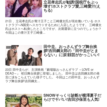
立花孝志氏が勧誘!国税庁をぶっ
壊す!ホストクラブ愛,三崎愛汁(え
ちる)
21日 、立花孝志氏が青汁王子こと三崎優太氏が現在働いている ホス
トクラブへN国党へスカウトするために入店したようです。 三崎優太
氏はホストへ転身したところですが、次期選挙に立つのでしょうか？
今回はこの青汁王子三崎優...
田中圭、おっさんずラブ舞台挨
ニュース
拶!吉田鋼太郎の「田中圭がとま
らない」に涙!顔芸がかっこいい!
23日 田中圭らが、主演映画『劇場版おっさんずラブ ～LOVE or
DEAD～』 初日舞台挨拶に登場しました。 田中圭は吉田鋼太郎の発
言に涙をこらえていた様子でした。 今回はこの田中圭、おっさんず
ラブ舞台挨拶!吉田鋼太...
SNOWそっくり診断が横澤夏子だ
ニュース
らけでヤバい!吉田沙保里も人気!