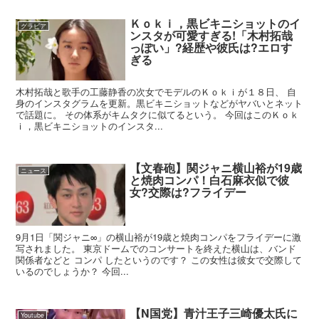
Ｋｏｋｉ，黒ビキニショットのイ
グラビア
ンスタが可愛すぎる!「木村拓哉
っぽい」?経歴や彼氏は?エロす
ぎる
木村拓哉と歌手の工藤静香の次女でモデルのＫｏｋｉが１８日、 自
身のインスタグラムを更新。黒ビキニショットなどがヤバいとネット
で話題に。 その体系がキムタクに似てるという。 今回はこのＫｏｋ
ｉ，黒ビキニショットのインスタ...
【文春砲】関ジャニ横山裕が19歳
ニュース
と焼肉コンパ！白石麻衣似で彼
女?交際は?フライデー
9月1日「関ジャニ∞」の横山裕が19歳と焼肉コンパをフライデーに激
写されました。 東京ドームでのコンサートを終えた横山は、バンド
関係者などと コンパ したというのです？ この女性は彼女で交際して
いるのでしょうか？ 今回...
【N国党】青汁王子三崎優太氏に
Youtube