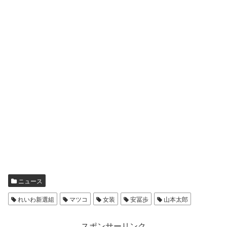
ニュース
れいわ新選組
マツコ
女装
安冨歩
山本太郎
スポンサーリンク