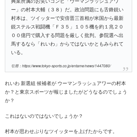
興業所属のお笑いコンビ「ウーマンラッシュアワ
ー」の村本大輔（３８）だ。政治問題にも舌鋒鋭い
村本は、ツイッターで安倍晋三首相が米国から最新
鋭ステルス戦闘機「Ｆ３５」１０５機を約１兆２０
００億円で購入する問題を厳しく批判。参院選へ出
馬するなら「れいわ」からではないかともみられて
いる。
引用：https://www.tokyo-sports.co.jp/entame/news/1447080/
れいわ 新選組 候補者が ウーマンラッシュアワーの村本
か？と東京スポーツが報じましたがどうなるのでしょう
か？
これはないのではないでしょうか？
村本が思わせぶりなツイッターを上げたからです。