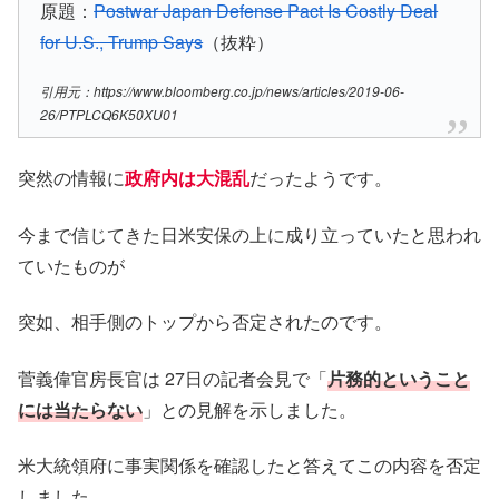
原題：
Postwar Japan Defense Pact Is Costly Deal
for U.S., Trump Says
（抜粋）
引用元：https://www.bloomberg.co.jp/news/articles/2019-06-
26/PTPLCQ6K50XU01
突然の情報に
政府内は大混乱
だったようです。
今まで信じてきた日米安保の上に成り立っていたと思われ
ていたものが
突如、相手側のトップから否定されたのです。
菅義偉官房長官は 27日の記者会見で「
片務的ということ
には当たらない
」との見解を示しました。
米大統領府に事実関係を確認したと答えてこの内容を否定
しました。