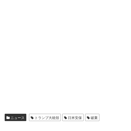
ニュース
トランプ大統領
日米安保
破棄