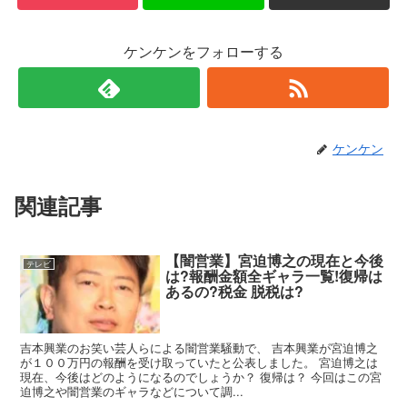
ケンケンをフォローする
ケンケン
関連記事
【闇営業】宮迫博之の現在と今後
テレビ
は?報酬金額全ギャラ一覧!復帰は
あるの?税金 脱税は?
吉本興業のお笑い芸人らによる闇営業騒動で、 吉本興業が宮迫博之
が１００万円の報酬を受け取っていたと公表しました。 宮迫博之は
現在、今後はどのようになるのでしょうか？ 復帰は？ 今回はこの宮
迫博之や闇営業のギャラなどについて調...