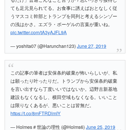
ても足元見られてる。お食事に誘えばおとなしく従
うマスコミ幹部とトランプを同列と考えるシンゾー
の浅はかさ。エズラ・ボーゲルの言葉が重いね。
pic.twitter.com/tA3yAJFL9A
— yoshita07 (@Harunchan123)
June 27, 2019
この記事の筆者は安保条約破棄が怖いらしいが、私
は願ったり叶ったりだ。トランプから安保条約破棄
を言い出すなら丁度いいではないか。辺野古新基地
建設もなくなるし、横田空域もなくなる。いいこと
は限りなくあるが、悪いことは皆無だ。
https://t.co/8mFTRDlmIY
— Holmes＃世論の理性 (@Holms6)
June 25, 2019