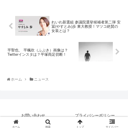
れいわ新選組 参議院選挙候補者第二弾 安
冨(やすとみ)歩 東大教授！マツコ絶賛の
女装とは？
平聖也、 平楓吹（ふぶき）画像は？
Twitterインスタは？平塚両足切断！
ホーム
ニュース
お問い合わせ
プライバシーポリシー
© 2019 はいえんどとぴっくす.
ホーム
検索
トップ
サイドバー