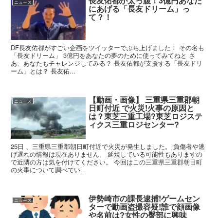
長友佑都が太っ腹！3億円あなた
ニュース
にあげる「長友ドリーム」っ
て？！
DF長友佑都がすごい企画をツイッターでぶち上げました！ その名も
「長友ドリーム」 3億円をあなたの夢のために使ってみてねと さ
あ、あなたもチャレンジしてみる？ 長友佑都が支援する「長友ドリ
ーム」とは？ 長友佑...
【動画・画像】 三重県三重郡朝
ニュース
日町付近 で火災!火事の原因と
は？東芝三重工場?東芝ロジステ
ィクス三重ロジセンター?
25日 、三重県三重郡朝日町付近で火災が発生しました。 負傷者や逃
げ遅れの情報は現在ありません。 延焼している可能性もありますの
で近隣の方は気を付けてください。 今回はこの三重県三重郡朝日町
の火事について調べてい...
伊勢崎市の課長逮捕!ゲームセン
ニュース
ターで動画盗撮容疑!誰で顔画像
や名前は?女性の臀部に興味