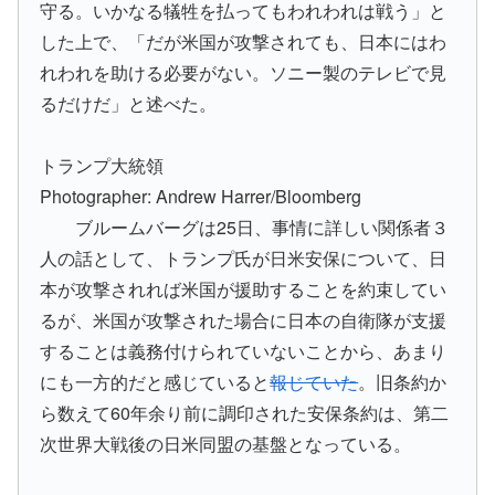
守る。いかなる犠牲を払ってもわれわれは戦う」と
した上で、「だが米国が攻撃されても、日本にはわ
れわれを助ける必要がない。ソニー製のテレビで見
るだけだ」と述べた。
トランプ大統領
Photographer: Andrew Harrer/Bloomberg
ブルームバーグは25日、事情に詳しい関係者３
人の話として、トランプ氏が日米安保について、日
本が攻撃されれば米国が援助することを約束してい
るが、米国が攻撃された場合に日本の自衛隊が支援
することは義務付けられていないことから、あまり
にも一方的だと感じていると
報じていた
。旧条約か
ら数えて60年余り前に調印された安保条約は、第二
次世界大戦後の日米同盟の基盤となっている。