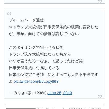
ブルームバーグ通信
≫トランプ大統領が日米安保条約の破棄に言及した
が、破棄に向けての措置は講じていない
このタイミングで匂わせるね笑
トランプ氏が大統領になった時から
いつか言うだろーなぁ、て思ってたけど笑
日米安保条約に付属している
日米地位協定こそ独、伊と比べても大変不平等です
よ
pic.twitter.com/BvLppyft6Y
— みゆき (@m1238s)
June 25, 2019