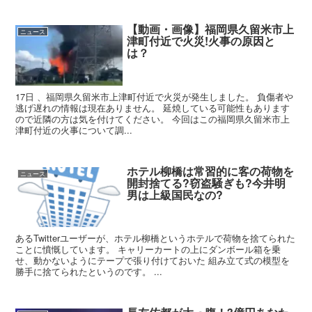
【動画・画像】福岡県久留米市上
ニュース
津町付近で火災!火事の原因と
は？
17日 、福岡県久留米市上津町付近で火災が発生しました。 負傷者や
逃げ遅れの情報は現在ありません。 延焼している可能性もあります
ので近隣の方は気を付けてください。 今回はこの福岡県久留米市上
津町付近の火事について調...
ホテル柳橋は常習的に客の荷物を
ニュース
開封捨てる?窃盗騒ぎも?今井明
男は上級国民なの?
あるTwitterユーザーが、ホテル柳橋というホテルで荷物を捨てられた
ことに憤慨しています。 キャリーカートの上にダンボール箱を乗
せ、動かないようにテープで張り付けておいた 組み立て式の模型を
勝手に捨てられたというのです。 ...