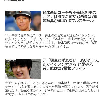
鈴木尚広コーチW不倫!お相手の
スポーツ
元アナは誰で名前や顔画像は?重
婚写真が流出?ダブルスチール
16日午前に鈴木尚広コーチ一身上の都合で巨人退団が「トレンド」
に入りましたが、 午後になって、「本当に 一身上の都合だったん
だ」という声で話題になっています。 鈴木尚広コーチはなぜ、W不
倫までして幸せになりたかったのでしょう？...
元「羽生ゆずれない」あいきけん
スポーツ
たがイケメンすぎる!経歴や兄
弟、結婚は?爆報フライデー
元羽生ゆずれないことあいきけんた（ 相木健太）が4日の爆報フライ
デーで、 芸名を変えることになった騒動を謝罪しました。 週刊誌報
道により、羽生結弦のイメージを汚したとして批判が殺到したという
のです。 今回はこの元「羽生...