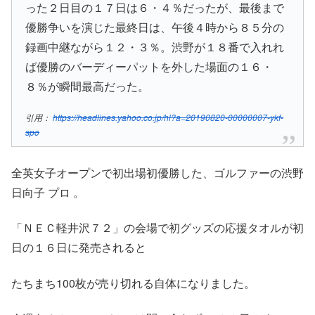
った２日目の１７日は６・４％だったが、最後まで
優勝争いを演じた最終日は、午後４時から８５分の
録画中継ながら１２・３％。渋野が１８番で入れれ
ば優勝のバーディーパットを外した場面の１６・
８％が瞬間最高だった。
引用：
https://headlines.yahoo.co.jp/hl?a=20190820-00000007-ykf-
spo
全英女子オープンで初出場初優勝した、ゴルファーの渋野
日向子 プロ 。
「ＮＥＣ軽井沢７２」の会場で初グッズの応援タオルが初
日の１６日に発売されると
たちまち100枚が売り切れる自体になりました。