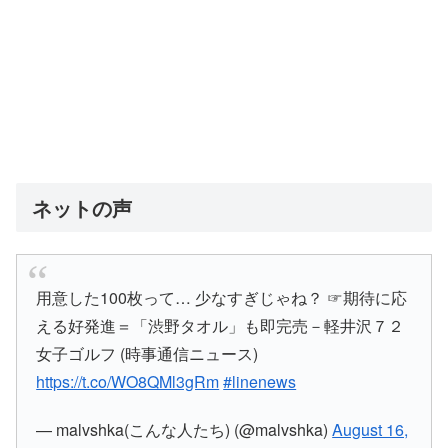
ネットの声
用意した100枚って… 少なすぎじゃね？ ☞期待に応
える好発進＝「渋野タオル」も即完売－軽井沢７２
女子ゴルフ (時事通信ニュース)
https://t.co/WO8QMl3gRm
#linenews
— malvshka(こんな人たち) (@malvshka)
August 16,