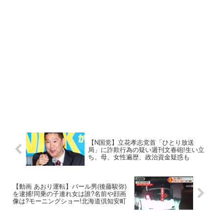
【N国党】立花孝志党首「ひとり放送
局」に詐欺行為の疑い週刊文春砲!生い立
ち、母、女性遍歴、政治資金疑惑も
【動画 あおり運転】バール男(後藤駿弥)
を逮捕!同乗の子連れ女は誰?名前や顔画
像は?モーニングショー!北海道倶知安町