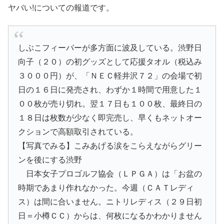
ヤバい!についての報道です。
しぶこフィーバーが多方面に波及している。渋野日
向子（２０）の初グッズとして応援タオル（税込み
３０００円）が、「ＮＥＣ軽井沢７２」の会場で初
日の１６日に発売され、わずか１時間で用意した１
００枚が売り切れ。翌１７日も１００枚、最終日の
１８日は枚数が少なく即完売し、早くもネットオー
クションで高額取引されている。
【写真でみる】こみあげる涙をこらえながらグリー
ンを後にする渋野
日本女子プロゴルフ協会（ＬＰＧＡ）は「お盆の
時期であまり作れなかった。今週（ＣＡＴレディ
ス）は間に合いません。ニトリレディス（２９日初
日＝小樽ＣＣ）からは、何枚になるかわかりません