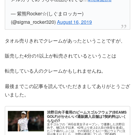
— 紫熊Rocker☆(しぐまロッカー)
(@sigma_rocker320)
August 16, 2019
タオル売りきれでクレームがあったということですが、
販売した4分の1以上が転売されているということは
転売している人のクレームかもしれませんね。
最後までこの記事を読んでいただきましてありがとうござ
いました。
渋野日向子着用のビームスゴルフウェア(BEAMS
GOLF)がかわいい!通販購入店舗は?契約料はいく
らなの?
女子ゴルフの「AIG全英女子オープン」で優勝した渋野日
向子。樋口久子以来、42年ぶり史上2人目の快挙を達成し
た二十歳のしぶこは、その笑顔とともに一気にウェアに注
目が集まりました。 渋野が着用していた「BEAMS ...