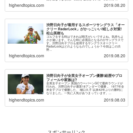
highendtopics.com
2019.08.20
渋野日向子が着用するスポーツサングラス「オー
クリー RadarLock」がかっこいい!眩しさ対策!
松山英樹も
ゴルフをする時はできれば晴天がいいですよね。気持ちよ
さが違います。そんな時に必需品となるのがサングラスで
す。渋野日向子プロも使用するサングラスオークリー
RadarLockはどのようなものでしょうか？今回はこの渋
野...
highendtopics.com
2019.08.20
渋野日向子が全英女子オープン優勝!経歴やプロ
フィールや家族は?
全英女子オープン 英国のウーバーンGCで最終ラウンドが
行われ、渋野日向子が通算18アンダーで優勝 。 1977年全
米女子プロで優勝した、 樋口久子 以来42年ぶりの勝利に
なりました。一気に人気があつまっています。...
highendtopics.com
2019.08.03
スポンサーリンク