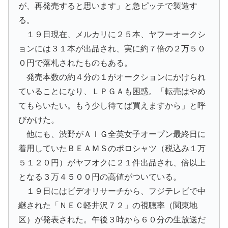
が、再発売すると思います」と急ピッチで製造す
る。
１９日現在、メルカリに２５本、ヤフーオークシ
ョンには３１本が出品され、実に約７倍の２万５０
０円で落札されたものもある。
発売本数の約４分の１がオークションにかけられ
ていることになり、ＬＰＧＡも困惑。「転売はやめ
てもらいたい。もう少し待てば買えますから」と呼
びかけた。
他にも、渋野がＡＩＧ全英女子オープン最終日に
着用していたＢＥＡＭＳのポロシャツ（税込み１万
５１２０円）がヤフオクに２１件出品され、倍以上
となる３万４５００円の高値がついている。
１９日にはビデオリサーチから、フジテレビで中
継された「ＮＥＣ軽井沢７２」の視聴率（関東地
区）が発表された。午後３時から６０分の生放送だ