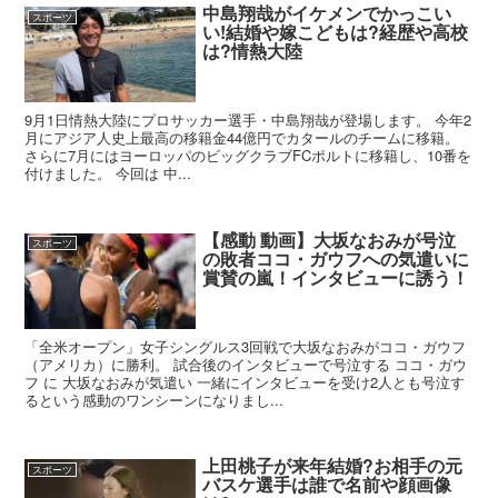
中島翔哉がイケメンでかっこい
スポーツ
い!結婚や嫁こどもは?経歴や高校
は?情熱大陸
9月1日情熱大陸にプロサッカー選手・中島翔哉が登場します。 今年2
月にアジア人史上最高の移籍金44億円でカタールのチームに移籍。
さらに7月にはヨーロッパのビッグクラブFCポルトに移籍し、10番を
付けました。 今回は 中...
【感動 動画】大坂なおみが号泣
スポーツ
の敗者ココ・ガウフへの気遣いに
賞賛の嵐！インタビューに誘う！
「全米オープン」女子シングルス3回戦で大坂なおみがココ・ガウフ
（アメリカ）に勝利。 試合後のインタビューで号泣する ココ・ガウ
フ に 大坂なおみが気遣い 一緒にインタビューを受け2人とも号泣す
るという感動のワンシーンになりまし...
上田桃子が来年結婚?お相手の元
スポーツ
バスケ選手は誰で名前や顔画像