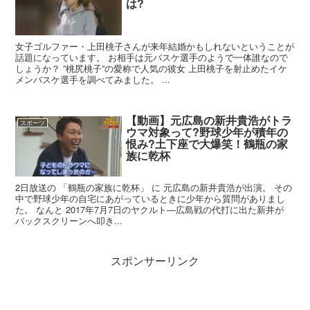
は?
女子ゴルファー・上田桃子さんが来年結婚かもしれないということが
話題になっています。 お相手は元バスケ選手のようで一体誰なので
しょうか？ ”桃尻桃子”の愛称で人気の彼女 上田桃子を射止めたイケ
メンバスケ選手を調べてみました。 ...
【動画】元広島の新井貴浩がトラ
スポーツ
ウマ対象って?野球少年が積年の
恨み?土下座で大爆笑！鶴瓶の家
族に乾杯
2日放送の 「鶴瓶の家族に乾杯」 に 元広島の新井貴浩が出演。 その
中で野球少年の自宅にあがっているときに少年から質問がありまし
た。 なんと 2017年7月7日のヤクルト―広島戦の代打に出た新井が
バックスクリーンへ叩き...
スポンサーリンク