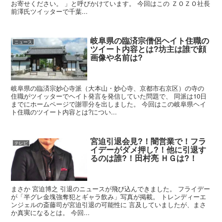
お寄せください。 」と呼びかけています。 今回はこの ＺＯＺＯ社長
前澤氏ツイッターで千葉...
岐阜県の臨済宗僧侶ヘイト住職の
ニュース
ツイート内容とは?坊主は誰で顔
画像や名前は?
岐阜県の臨済宗妙心寺派（大本山・妙心寺、京都市右京区）の寺の
住職がツイッターでヘイト発言を発信していた問題で、 同派は10日
までにホームページで謝罪分を出しました。 今回はこの岐阜県ヘイ
ト住職のツイート内容とは?につい...
宮迫引退会見?！闇営業で！フラ
テレビ
イデーがダメ押し?！他に引退す
るのは誰?！田村亮 ＨＧは?！
まさか 宮迫博之 引退のニュースが飛び込んできました。 フライデー
が「半グレ金塊強奪犯とギャラ飲み」写真が掲載。 トレンディーエ
ンジェルの斎藤司が宮迫引退の可能性に 言及していましたが、まさ
か真実になるとは。 今回...