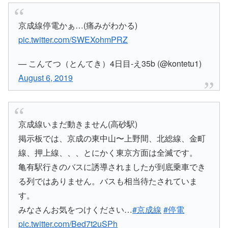
京成線停電かぁ…(痛みがわかる)
pic.twitter.com/SWEXohmPRZ
— こんてつ（とんてき）4日目-え35b (@kontetu1)
August 6, 2019
京成線いまだ動きません(高砂駅)
掲示板では、京成の東中山〜上野間、北総線、金町
線、押上線、、、とにかく東京方面は全滅です。
亀有駅行きのバスに誘導されましたが到底乗車でき
る列ではありません。バスも相当待たされていま
す。
みなさんお気をつけください…
#京成線
#停電
pic.twitter.com/Bed7t2uSPh