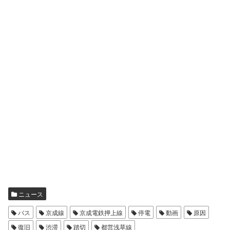
ニュース
バス
京成線
京成電鉄押上線
停電
動画
原因
復旧
渋滞
踏切
都営浅草線