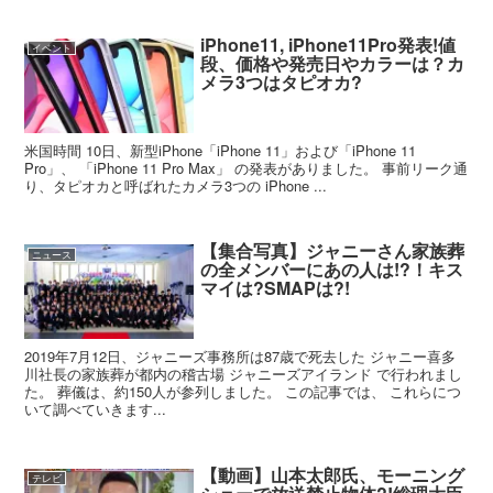
iPhone11, iPhone11Pro発表!値
イベント
段、価格や発売日やカラーは？カ
メラ3つはタピオカ?
米国時間 10日、新型iPhone「iPhone 11」および「iPhone 11
Pro」、 「iPhone 11 Pro Max」 の発表がありました。 事前リーク通
り、タピオカと呼ばれたカメラ3つの iPhone ...
【集合写真】ジャニーさん家族葬
ニュース
の全メンバーにあの人は!?！キス
マイは?SMAPは?!
2019年7月12日、ジャニーズ事務所は87歳で死去した ジャニー喜多
川社長の家族葬が都内の稽古場 ジャニーズアイランド で行われまし
た。 葬儀は、約150人が参列しました。 この記事では、 これらにつ
いて調べていきます...
【動画】山本太郎氏、モーニング
テレビ