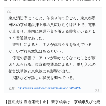
東京消防庁によると、午前９時５分ごろ、東京都墨
田区の京成電鉄押上線の八広駅近く線路上で、電車
が止まり、車内に体調不良を訴える乗客がいると１
１９番通報があった。
警視庁によると、７人が体調不良を訴えている
が、いずれも意識はあるという。
停電の影響でエアコンが動かなくなったことが原
因とみられる。東京都交通局によると、乗り入れの
都営浅草線と京急線にも影響が出た。
消防などが詳しい状況を調べている。
引用：
https://news.livedoor.com/article/detail/16887001/
【新京成線 直通運転中止】 新京成線は、
京成線
及び北総