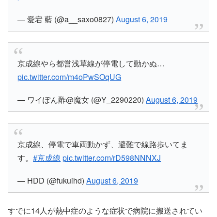
— 愛宕 藍 (@a__saxo0827)
August 6, 2019
京成線やら都営浅草線が停電して動かぬ…
pic.twitter.com/m4oPwSOqUG
— ワイぽん酢@魔女 (@Y_2290220)
August 6, 2019
京成線、停電で車両動かず、避難で線路歩いてま
す。
#京成線
pic.twitter.com/rD598NNNXJ
— HDD (@fukuihd)
August 6, 2019
すでに14人が熱中症のような症状で病院に搬送されてい