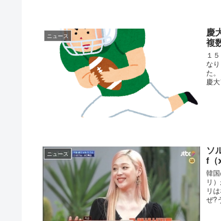
慶
ニュース
複
１５
なり
た。
慶大
ソ
ニュース
f
韓国
リ）
リは
ぜ?