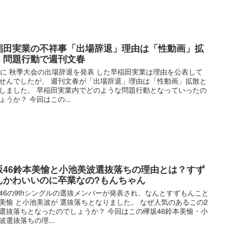
稲田実業の不祥事「出場辞退」理由は「性動画」拡
！問題行動で週刊文春
日に 秋季大会の出場辞退を発表 した早稲田実業は理由を公表して
せんでしたが、 週刊文春が「出場辞退」理由は「性動画」拡散と
しました。 早稲田実業内でどのような問題行動となっていったの
ょうか？ 今回はこの...
坂46鈴本美愉と小池美波選抜落ちの理由とは？すず
んかわいいのに卒業なの?もんちゃん
46の9thシングルの選抜メンバーが発表され、なんとすずもんこと
美愉 と小池美波が 選抜落ちとなりました。 なぜ人気のあるこの2
選抜落ちとなったのでしょうか？ 今回はこの欅坂46鈴本美愉・小
波選抜落ちの理...