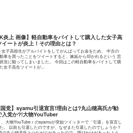
JK炎上 画像】軽自動車をバイトして購入した女子高
ツイートが炎上！その理由とは？
 ＝女子高校生がアルバイトをしてがんばってお金をため、 中古の
動車を買ったことをツイートすると、嫉妬から叩かれるという 悲
状況に陥ってしまいました。 今回はこの軽自動車をバイトして購
た女子高生ツイートが...
N国党】syamu引退宣言!理由とは?丸山穂高氏が勧
入党か?!大物YouTuber
日 、大物YouTubeｒのsyamuが突如ツイッターで「引退」を宣言し
た。 以前も引退したのですが、なぜまた引退したのでしょうか？
党の丸山穂高氏とつながりがあったので、呼びかけがあったよう