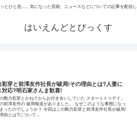
っとひと息…。気になった芸能、ニュースなどについての記事を配信し
はいえんどとぴっくす
力彩芽と前澤友作社長が破局!その理由とは?人妻に
ス対応?明石家さんま歓喜!
の剛力彩芽とかねてからお付き合いしていた スタートトゥデイ」
の前澤友作の 破局報道がありました。 なぜこのような事態になっ
まったのでしょうか？ 今回はこの剛力彩芽と前澤友作社長が破局!
理由とは?について...