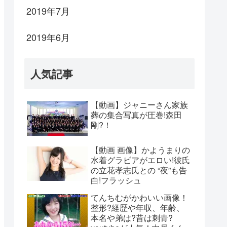
2019年7月
2019年6月
人気記事
【動画】ジャニーさん家族
葬の集合写真が圧巻!森田
剛?！
【動画 画像】かようまりの
水着グラビアがエロい!彼氏
の立花孝志氏との “夜”も告
白!フラッシュ
てんちむがかわいい画像！
整形?経歴や年収、年齢、
本名や弟は?昔は刺青?