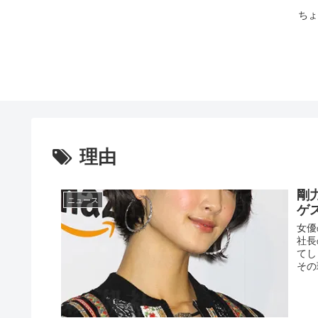
ちょ
理由
剛
ニュース
ゲ
女優
社長
てし
その