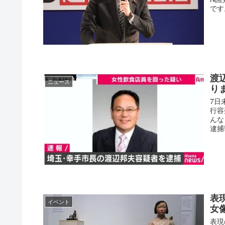
です
渡
ニュース
り
7日
行容
んな
逮捕
表
イベント
女
表現