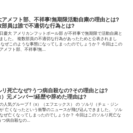
大アメフト部、不祥事!無期限活動自粛の理由とは?
数部員は誰で不適切な行為とは?
日慶大 アメリカンフットボール部 が不祥事で無期限で活動自粛と
ました。 複数部員の不適切な行為があったためと公表されまし
 なぜこのような事態になってしまったのでしょうか？ 今回はこの
アメフト部、不祥事!無...
ルリ死亡なぜ?うつ病自殺なの?その理由とは?
（x）元メンバー!経歴や辞めた理由は?
の人気グループ f（x）（エフエックス） の ソルリ（チェ・ジン
が 亡くなったという衝撃のニュースが飛び込んできました。 ソル
なぜ亡くなってしまったのでしょうか？ 今回はこのソルリ死亡な
うつ病自殺なの...