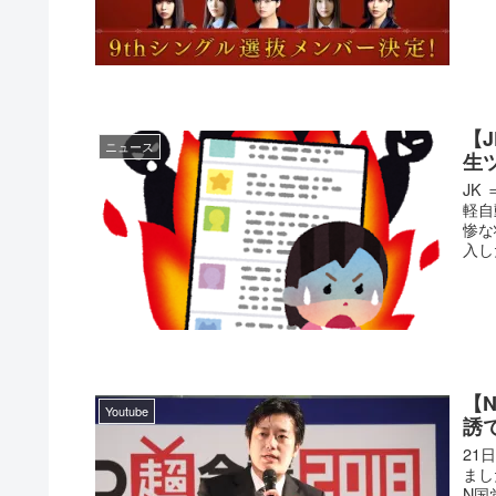
【
ニュース
生
JK
軽自
惨な
入し
【
Youtube
誘で
21
まし
N国