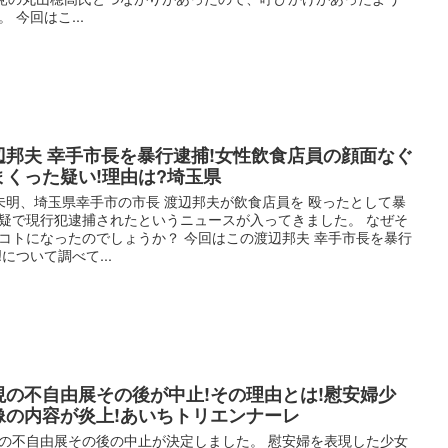
。 今回はこ...
辺邦夫 幸手市長を暴行逮捕!女性飲食店員の顔面なぐ
まくった疑い!理由は?埼玉県
未明、埼玉県幸手市の市長 渡辺邦夫が飲食店員を 殴ったとして暴
疑で現行犯逮捕されたというニュースが入ってきました。 なぜそ
コトになったのでしょうか？ 今回はこの渡辺邦夫 幸手市長を暴行
!について調べて...
現の不自由展その後が中止!その理由とは!慰安婦少
像の内容が炎上!あいちトリエンナーレ
の不自由展その後の中止が決定しました。 慰安婦を表現した少女