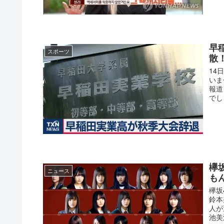
早
スポーツ
散
14
いま
報道
でし
欅
ニュース
も
欅坂
鈴本
人が
池美