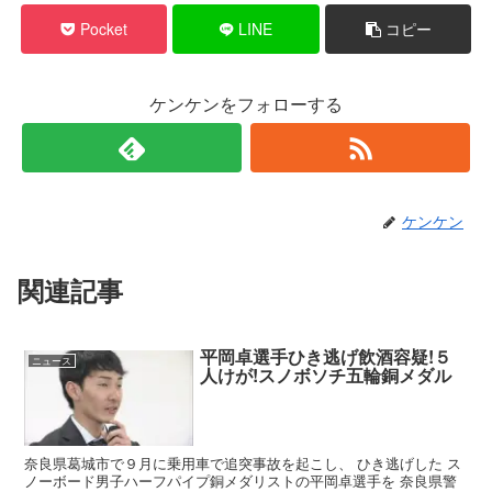
Pocket
LINE
コピー
ケンケンをフォローする
ケンケン
関連記事
平岡卓選手ひき逃げ飲酒容疑!５
ニュース
人けが!スノボソチ五輪銅メダル
奈良県葛城市で９月に乗用車で追突事故を起こし、 ひき逃げした ス
ノーボード男子ハーフパイプ銅メダリストの平岡卓選手を 奈良県警