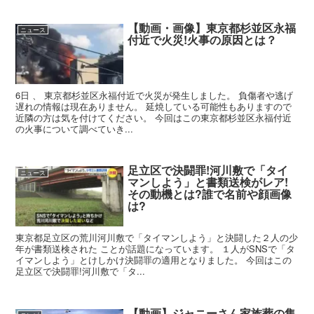
【動画・画像】東京都杉並区永福
ニュース
付近で火災!火事の原因とは？
6日 、 東京都杉並区永福付近で火災が発生しました。 負傷者や逃げ
遅れの情報は現在ありません。 延焼している可能性もありますので
近隣の方は気を付けてください。 今回はこの東京都杉並区永福付近
の火事について調べていき...
足立区で決闘罪!河川敷で「タイ
ニュース
マンしよう」と書類送検がレア!
その動機とは?誰で名前や顔画像
は?
東京都足立区の荒川河川敷で「タイマンしよう」と決闘した２人の少
年が書類送検された ことが話題になっています。 １人がSNSで「タ
イマンしよう」とけしかけ決闘罪の適用となりました。 今回はこの
足立区で決闘罪!河川敷で「タ...
【動画】ジャニーさん家族葬の集