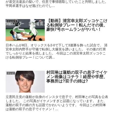
が道交法違反の疑いで、任意で事情聴取していたこと判明しました。
平岡卓選手はなぜ逃げたのでし...
【動画】清宮幸太郎ズッコケこけ
ニュース
る転倒珍プレー！転んだその後、
豪快7号ホームランがヤバい！
日本ハムが8日、オリックスを2-0で下して3連勝を飾った試合で、 清
宮幸太郎内野手が守備で転倒し大爆笑を誘いました。 その後の打席
でしっかりと結果を残しました。 今回はこの清宮幸太郎ズッコケこ
ける転倒珍プレー！について調...
村田琳は蓮舫の双子の息子でイケ
テレビ
メン画像はコチラ！経歴や学歴、
事務所は?双子の姉は?
立憲民主党の蓮舫が自身のインスタで息子で、村田琳との写真を公表
しました。 この写真がイケメンすぎと話題になっています。 また、
蓮舫の双子の娘の方も話題でかわいいようです。 今回はこの村田琳
は蓮舫の双子の息子でイケメン！...