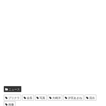
ニュース
プリクラ
会長
写真
大崎洋
汐宮あまね
流出
画像