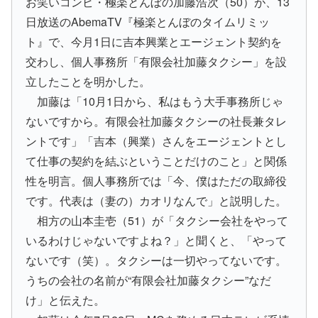
お笑いコンビ・極楽とんぼの加藤浩次（50）が、13
日放送のAbemaTV『極楽とんぼのタイムリミッ
ト』で、今月1日に吉本興業とエージェント契約を
交わし、個人事務所「有限会社加藤タクシー」を設
立したことを明かした。
加藤は「10月1日から、私はもう大手事務所じゃ
ないですから。有限会社加藤タクシーの社長兼タレ
ントです」「吉本（興業）さんをエージェントとし
て仕事の契約を結ぶということだけのこと」と関係
性を明言。個人事務所では「今、僕はただの取締役
です。代表は（妻の）カオリなんで」と説明した。
相方の山本圭壱（51）が「タクシー会社をやって
いるわけじゃないですよね？」と聞くと、「やって
ないです（笑）。タクシーは一切やってないです。
うちの会社の名前が“有限会社加藤タクシー”なだ
け」と伝えた。