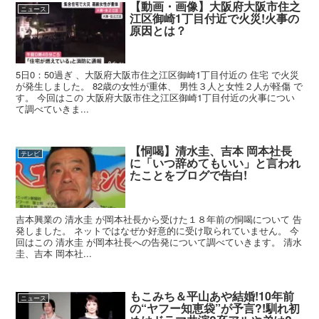
【動画・画像】大阪府大阪市住之
ニュース
江区御崎1丁目付近で火災!火事の
原因とは？
5日0：50過ぎ 、大阪府大阪市住之江区御崎1丁目付近の 住宅 で火災
が発生しました。 82歳の女性が重体、 男性３人と女性２人が軽傷 で
す。 今回はこの 大阪府大阪市住之江区御崎1丁目付近の火事につい
て調べていきま...
【恫喝】清水圭、吉本 岡本社長
テレビ
に「いつ辞めてもいい」と言われ
たことをブログで告白!
吉本興業の 清水圭 が岡本社長から受けた１８年前の恫喝について 告
発しました。 ネットではなぜか好意的に受け取られていません。 今
回はこの 清水圭 が岡本社長への告発について調べていきます。 清水
圭、吉本 岡本社...
もこみち＆平山あや結婚!10年前
ニュース
の“ヤフー知恵袋”が予言?!馴れ初