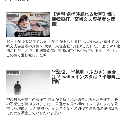
【速報 逮捕時暴れる動画】煽り
ニュース
運転殴打、宮崎文夫容疑者を逮
捕!
10日の午後常磐道で起きた 男性があおり運転され殴られた事件で 宮
崎文夫容疑者の身柄を 大阪・東住吉区 で確保しました。 ようやく逮
捕されたことで、周辺関係者に安堵の声があがっています。 今回は
この煽り運転殴打、宮崎...
平聖也、 平楓吹（ふぶき）画像
ニュース
は？Twitterインスタは？平塚両足
切断！
神奈川県平塚市の海岸で 両足が切断された遺体があった事件で、夫
の平聖也が逮捕されました。 旦那が女房の楓吹（ふぶき）さんを殺
害した理由とは？ 動機や、インスタなどのSNSでの画像の発信はあ
ったのか調査していきたいと思い...