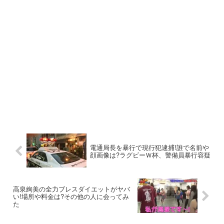
電通局長を暴行で現行犯逮捕!誰で名前や
顔画像は?ラグビーＷ杯、警備員暴行容疑
高泉絢美の全力ブレスダイエットがヤバ
い!場所や料金は?その他の人に会ってみ
た