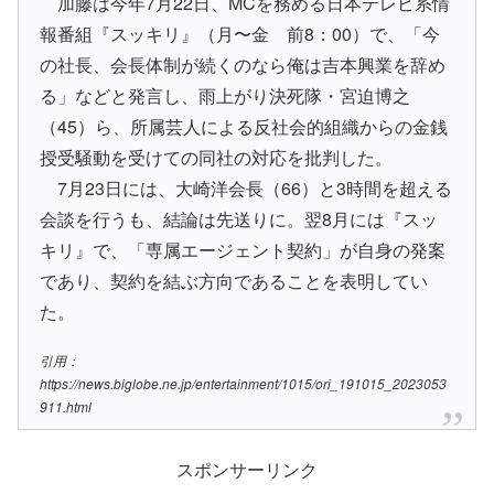
加藤は今年7月22日、MCを務める日本テレビ系情
報番組『スッキリ』（月〜金 前8：00）で、「今
の社長、会長体制が続くのなら俺は吉本興業を辞め
る」などと発言し、雨上がり決死隊・宮迫博之
（45）ら、所属芸人による反社会的組織からの金銭
授受騒動を受けての同社の対応を批判した。
7月23日には、大崎洋会長（66）と3時間を超える
会談を行うも、結論は先送りに。翌8月には『スッ
キリ』で、「専属エージェント契約」が自身の発案
であり、契約を結ぶ方向であることを表明してい
た。
引用：
https://news.biglobe.ne.jp/entertainment/1015/ori_191015_2023053
911.html
スポンサーリンク