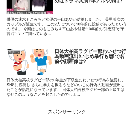
めはドラマ共演?卒アルや弟は?
俳優の速水もこみちと女優の平山あやが結婚しました。 美男美女の
カップルが誕生です。 この2人について10年前に投稿があったという
のです。 今回はこのもこみち＆平山あや結婚!10年前の“知恵袋”が予
言?について調べていき...
日体大柏高ラグビー部わいせつ行
スポーツ
為動画流出!いじめ暴行も!誰で名
前や顔画像は?
日体大柏高校ラグビー部の3年生が下級生にわいせつ行為を強要し、
SNSに投稿し さらに暴力を振るうなどのいじめ行為の動画が流出し
たことが話題になっています。 日体大柏高校ラグビー部の上級生は
なぜこのようなことを起こしたのでしょ...
スポンサーリンク