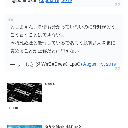
(@puninokai)
August 16, 2019
としまえん、事情も分かっていないのに外野がどう
こう言うことはできないよ…
今頃死ぬほど後悔しているであろう親御さんを更に
責めることが正解だとは思えない
— じーしき (@WrrBeDrwsOlLp8C)
August 15, 2019
X on X
x.com
ゆうひ (@yh_623) on X