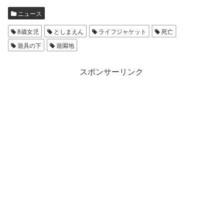
ニュース
8歳女児
としまえん
ライフジャケット
死亡
遊具の下
遊園地
スポンサーリンク