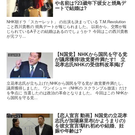
や名前は?23歳年下彼女と焼鳥デ
ートで結婚は?
NHK朝ドラ「スカーレット」 の出演も決まっている T.M.Revolution
こと西川貴教の 焼鳥デートが報じられました。 以前から、交際が報
じられているA子との結婚はあるのでしょうか？ 今回はこの西川貴教
が元フリ...
【N国党】NHKから国民を守る党
ニュース
が議席獲得!政党要件満たす! 立
花孝志氏NHKの受信料改革掲げ
立花孝志氏が立ち上げたNHKから国民を守る党が 政党要件満たし、
議席獲得しました。 ワンイシュー（NHKの スクランブル放送）だけ
を争点に 当選したのは政治の革命となりました。 今回はこの NHKか
ら国民を守る党...
【恋人宣言 動画】N国党の立花孝
ニュース
志氏が加陽麻里布(かようまりの)
を彼女宣言!馴れ初めや結婚、妊
娠や年齢は?