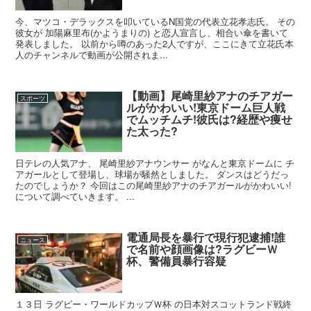
今、マツコ・デラックスを叩いているN国党の代表立花孝志氏。 その
彼女が 加陽麻里布(かようまりの) と恋人宣言し、相合い傘を書いて
発表しました。 以前から噂のあった2人ですが、ここにきて立花氏本
人のチャンネルで動画が公開されま...
【動画】尾崎里紗アナのチアガー
スポーツ
ルがかわいい!東京ドーム巨人戦
でムッチムチ!彼氏は?経歴や痩せ
た太った?
日テレの人気アナ、 尾崎里紗アナウンサー がなんと東京ドームに チ
アガールとして登場し、球場が騒然としました。 ダンスはどうだっ
たのでしょうか？ 今回はこの尾崎里紗アナのチアガールがかわいい!
について調べていきます。 ...
電通局長を暴行で現行犯逮捕!誰
ニュース
で名前や顔画像は?ラグビーＷ
杯、警備員暴行容疑
１３日 ラグビー・ワールドカップＷ杯 の日本対スコットランド戦終