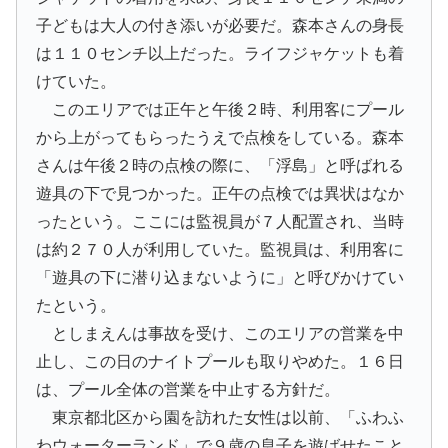
子どもは大人の付き添いが必要だ。森本さんの身長
は１１０センチ以上だった。ライフジャケットも着
けていた。
このエリアでは正午と午後２時、利用客にプール
から上がってもらったうえで点検をしている。森本
さんは午後２時の点検の際に、「浮島」と呼ばれる
遊具の下で見つかった。正午の点検では異状はなか
ったという。ここには監視員が７人配置され、当時
は約２７０人が利用していた。監視員は、利用客に
「遊具の下に潜り込まないように」と呼びかけてい
たという。
としまえんは事故を受け、このエリアの営業を中
止し、この日のナイトプールも取りやめた。１６日
は、プール全体の営業を中止する方針だ。
東京都北区から園を訪れた女性は以前、「ふわふ
わウォーターランド」で９歳の息子を遊ばせたこと