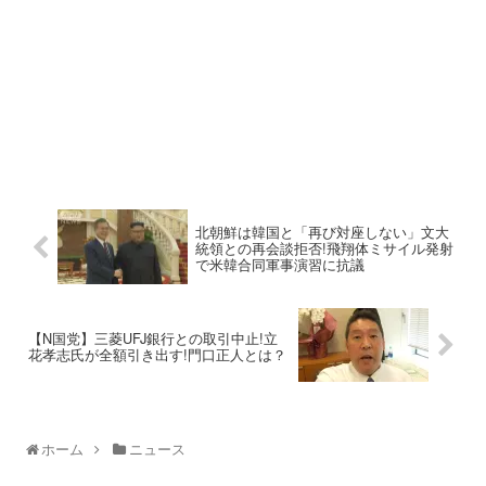
北朝鮮は韓国と「再び対座しない」文大
統領との再会談拒否!飛翔体ミサイル発射
で米韓合同軍事演習に抗議
【N国党】三菱UFJ銀行との取引中止!立
花孝志氏が全額引き出す!門口正人とは？
ホーム
ニュース