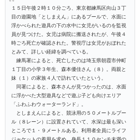
１５日午後２時１０分ごろ、東京都練馬区向山３丁
目の遊園地「としまえん」にあるプールで、水面に
浮かべられた遊具の下の水中に女児がいるのを監視
員が見つけた。女児は病院に搬送されたが、午後４
時ごろ死亡が確認された。警視庁は女児がおぼれた
とみて、詳しい経緯を調べている。
練馬署によると、死亡したのは埼玉県朝霞市仲町
１丁目の小学３年生、森本優佳さん（８）。両親と
妹（１）の家族４人で訪れていたという。
同署によると、森本さんが見つかったのは、水面
に浮かべた大型遊具などで遊ぶ子ども向けエリア
「ふわふわウォーターランド」。
としまえんによると、競泳用の５０メートルプー
ル（８レーン）に設置されていて、水深は最も深い
ところで１・９メートルある。利用者全員にライフ
ジャケットの着用を求め、身長１１０センチ未満の