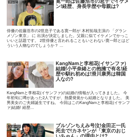
寛一郎は佐藤浩市の息子でイケメ
テレビ
ン!経歴、身長学歴や母親は?
俳優の佐藤浩市の2世息子である寛一郎が 木村拓哉主演の 「グラン
メゾン東京」 に 出演が決定しました。父親に似てイケメンでかっこ
いいと話題です。 2世俳優と言われることもいとわない寛一郎とはど
ういう人物なのでしょうか？ ...
KangNamと李相花(イサンファ)
ニュース
結婚!小平奈緒との抱擁で有名!経
歴や馴れ初めは!滑川康男は韓国
人なの?
KangNamと李相花(イサンファ)の結婚の情報が入ってきました。 今
年初旬に噂があった2人ですが、熱愛発覚から結婚となりました。 美
男美女のご夫婦誕生ですね。 今回はこのKangNamと李相花(イサンフ
ァ)結婚! 経歴...
ブルゾンちえみ号泣!金田正一氏
スポーツ
死去で!カネヤンが「東京のおじ
いちゃん」の理由とは?