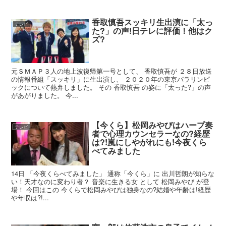
香取慎吾スッキリ生出演に「太っ
テレビ
た?」の声!日テレに評価！他はク
ズ?
元ＳＭＡＰ３人の地上波復帰第一号として、 香取慎吾が ２８日放送
の情報番組「スッキリ」に生出演し、 ２０２０年の東京パラリンピ
ックについて熱弁しました。 その 香取慎吾 の姿に「太った?」の声
があがりました。 今...
【今くら】松岡みやびはハープ奏
テレビ
者で心理カウンセラーなの?経歴
は?!嵐にしやがれにも!今夜くら
べてみました
14日 「今夜くらべてみました」 通称「今くら」に 出川哲朗が知らな
い！天才なのに変わり者？ 音楽に生きる女 として 松岡みやび が登
場！ 今回はこの 今くらで松岡みやびは独身なの?結婚や年齢は!経歴
や年収は?!...