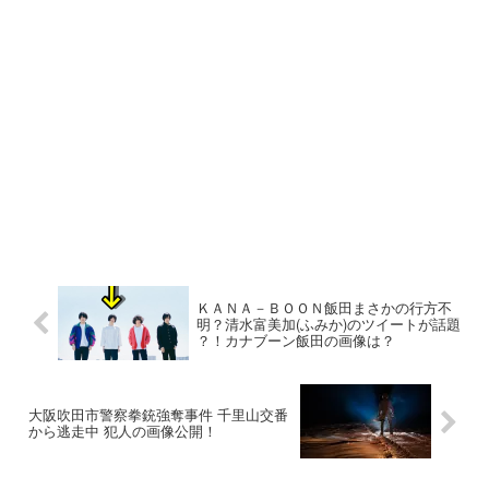
ＫＡＮＡ－ＢＯＯＮ飯田まさかの行方不
明？清水富美加(ふみか)のツイートが話題
？！カナブーン飯田の画像は？
大阪吹田市警察拳銃強奪事件 千里山交番
から逃走中 犯人の画像公開！