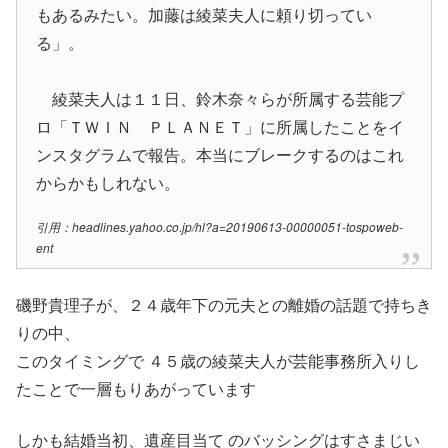
もあるみたい。加藤は綾菜夫人に頼り切ってい
る」。
綾菜夫人は１１日、鈴木奈々らが所属する芸能プ
ロ「ＴＷＩＮ ＰＬＡＮＥＴ」に所属したことをイ
ンスタグラムで報告。本当にブレークするのはこれ
からかもしれない。
引用：headlines.yahoo.co.jp/hl?a=20190613-00000051-tospoweb-
ent
磯野貴理子が、２４歳年下の元夫との離婚の話題で持ちき
りの中、
このタイミングで ４５歳の綾菜夫人が芸能事務所入りし
たことで一層もりあがっています
しかも結婚当初、遺産目当て のバッシングはすさまじい