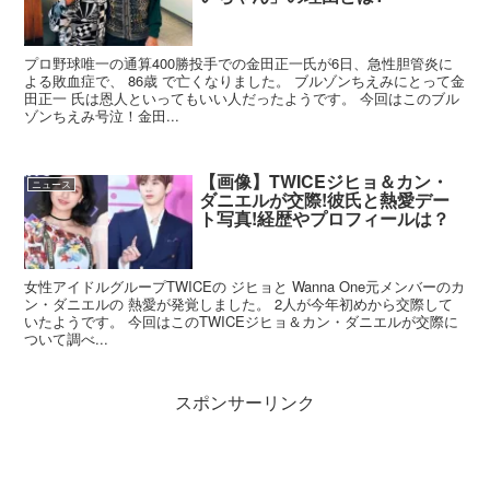
プロ野球唯一の通算400勝投手での金田正一氏が6日、急性胆管炎に
よる敗血症で、 86歳 で亡くなりました。 ブルゾンちえみにとって金
田正一 氏は恩人といってもいい人だったようです。 今回はこのブル
ゾンちえみ号泣！金田...
【画像】TWICEジヒョ＆カン・
ニュース
ダニエルが交際!彼氏と熱愛デー
ト写真!経歴やプロフィールは？
女性アイドルグループTWICEの ジヒョと Wanna One元メンバーのカ
ン・ダニエルの 熱愛が発覚しました。 2人が今年初めから交際して
いたようです。 今回はこのTWICEジヒョ＆カン・ダニエルが交際に
ついて調べ...
スポンサーリンク