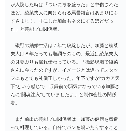
が入院した時は『ついに毒を盛った』と中傷された
ほど。綾菜夫人に向けられる罵詈雑言はあまりにも
すさまじく、耳にした加藤もネタにするほどだっ
た」と芸能プロ関係者。
磯野の結婚生活は７年で破綻したが、加藤と綾菜
夫人は８年たっても順調そのもの。最近は綾菜夫人
の良妻ぶりも漏れ伝わっている。「撮影現場で綾菜
さんに会ったのですが、イメージとは違ってスタッ
フにもとても礼儀正しかった。年下ですが“カカア天
下”という感じで、収録前で弱気になっている加藤さ
んに“闘魂注入”していましたよ」と制作会社の関係
者。
また前出の芸能プロ関係者は「加藤の健康を気遣
って料理している。自分でパンを焼いたりすること