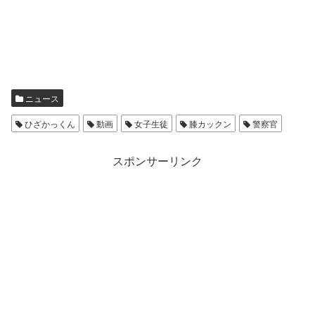
ニュース
ひざかっくん
動画
女子生徒
膝カックン
警察官
スポンサーリンク