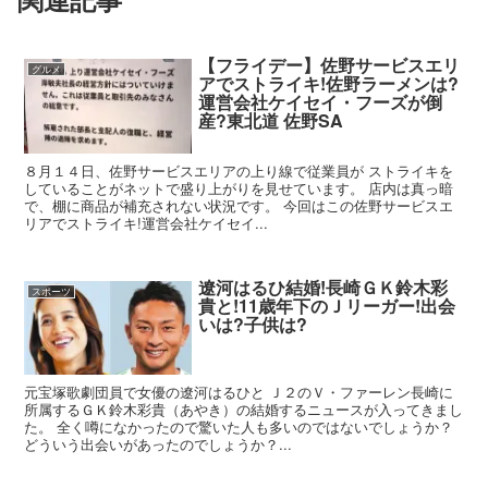
【フライデー】佐野サービスエリ
グルメ
アでストライキ!佐野ラーメンは?
運営会社ケイセイ・フーズが倒
産?東北道 佐野SA
８月１４日、佐野サービスエリアの上り線で従業員が ストライキを
していることがネットで盛り上がりを見せています。 店内は真っ暗
で、棚に商品が補充されない状況です。 今回はこの佐野サービスエ
リアでストライキ!運営会社ケイセイ...
遼河はるひ結婚!長崎ＧＫ鈴木彩
スポーツ
貴と!11歳年下のＪリーガー!出会
いは?子供は?
元宝塚歌劇団員で女優の遼河はるひと Ｊ２のＶ・ファーレン長崎に
所属するＧＫ鈴木彩貴（あやき）の結婚するニュースが入ってきまし
た。 全く噂になかったので驚いた人も多いのではないでしょうか？
どういう出会いがあったのでしょうか？...