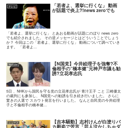
「若者よ、選挙に行くな」 動画
テレビ
が話題で炎上?!news zeroでも
「若者よ、選挙に行くな」 とあおる動画が話題にのぼり news zero
でも紹介されました。 その逆メッセージとはどういうことでしょう
か？ 今回はこの「若者よ、選挙に行くな」 動画について調べていき
ます。 「若者よ...
【N国党】今井絵理子を強奪?不
Youtube
倫相手の”橋本健”元神戸市議も勧
誘?立花孝志氏
5日 、NHKから国民を守る党の立花孝志氏が 青汁王子 こと 三崎優太
の裁判にも参加し、 N国党への勧誘を引き続き行いました。 さらに
驚きの人選で スカウト発言を行いました。 なんと自民党の今井絵理
子と不倫相手の橋本健...
【吉本騒動】志村けんが白塗りバ
ニュース
カ殿姿で苦言「芸人泣かしちゃダ