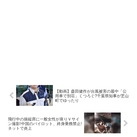
【動画】森田健作が台風被害の最中「公
用車で別荘」くつろぐ?千葉県知事が芝山
町でゆったり
飛行中の操縦席に一般女性が座りＶサイ
ン撮影!中国のパイロット、終身乗務禁止!
ネットで炎上