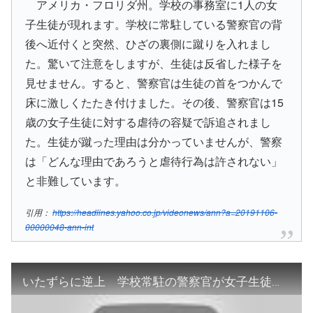
アメリカ・フロリダ州。学校の事務室に1人の女
子生徒が現れます。学校に常駐している警察官の背
後へ近付くと突然、ひざの裏側に蹴りを入れまし
た。驚いて注意をしますが、生徒は反省した様子を
見せません。すると、警察官は生徒の首をつかんで
床に激しくたたき付けました。その後、警察官は15
歳の女子生徒に対する虐待の容疑で訴追されまし
た。生徒が蹴った理由は分かっていませんが、警察
は「どんな理由であろうと虐待行為は許されない」
と非難しています。
引用：
https://headlines.yahoo.co.jp/videonews/ann?a=20191106-
00000048-ann-int
いたずらに逆上 学校常駐の警察官が女子生徒に暴行(19/11/06)