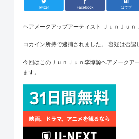
Twitter
Facebook
はてブ
ヘアメークアップアーティスト ＪｕｎＪｕｎ 
コカイン所持で逮捕されました。 容疑は否認
今回はこのＪｕｎＪｕｎ李惇源ヘアメークアー
ます。