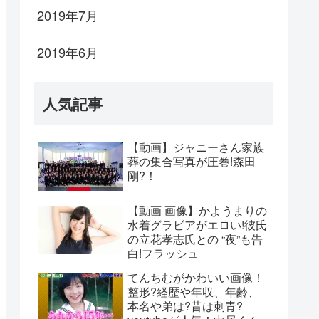
2019年7月
2019年6月
人気記事
【動画】ジャニーさん家族
葬の集合写真が圧巻!森田
剛?！
【動画 画像】かようまりの
水着グラビアがエロい!彼氏
の立花孝志氏との “夜”も告
白!フラッシュ
てんちむがかわいい画像！
整形?経歴や年収、年齢、
本名や弟は?昔は刺青?