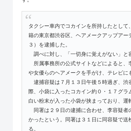
タクシー車内でコカインを所持したとして
籍の東京都渋谷区、ヘアメークアップアー
３）を逮捕した。
調べに対し、「一切身に覚えがない」と
所属事務所の公式サイトなどによると、李
や女優らのヘアメークを手がけ、テレビに
逮捕容疑は７月１３日午後５時過ぎ、渋谷
際、小袋に入ったコカイン約０・１７グラ
白い粉末が入った小袋が挟まっており、運
同署は２９日の逮捕に合わせ、李容疑者の
かったという。同署は３１日に同容疑で送
る。