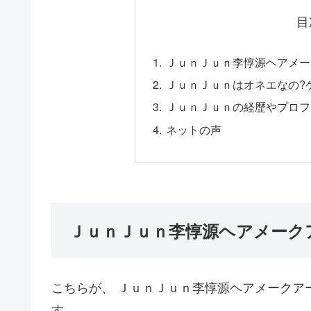
目
ＪｕｎＪｕｎ李惇源ヘアメー
ＪｕｎＪｕｎはオネエなの?
ＪｕｎＪｕｎの経歴やプロフ
ネットの声
ＪｕｎＪｕｎ李惇源ヘアメーク
こちらが、 ＪｕｎＪｕｎ李惇源ヘアメークア
す。