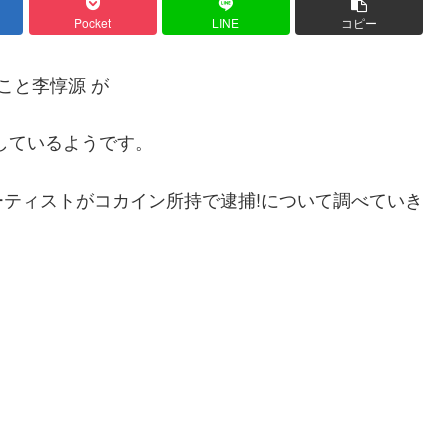
Pocket
LINE
コピー
こと李惇源 が
しているようです。
ティストがコカイン所持で逮捕!について調べていき