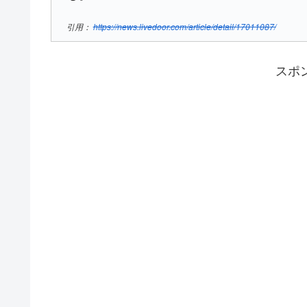
引用：
https://news.livedoor.com/article/detail/17011087/
スポ