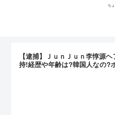
ちょ
【逮捕】ＪｕｎＪｕｎ李惇源ヘ
持!経歴や年齢は?韓国人なの?