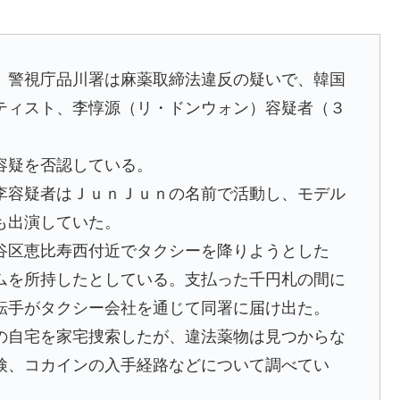
、警視庁品川署は麻薬取締法違反の疑いで、韓国
ティスト、李惇源（リ・ドンウォン）容疑者（３
容疑を否認している。
容疑者はＪｕｎＪｕｎの名前で活動し、モデル
も出演していた。
区恵比寿西付近でタクシーを降りようとした
ムを所持したとしている。支払った千円札の間に
転手がタクシー会社を通じて同署に届け出た。
自宅を家宅捜索したが、違法薬物は見つからな
検、コカインの入手経路などについて調べてい