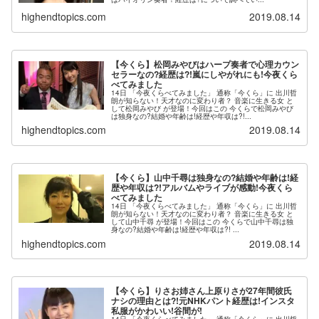
highendtopics.com
2019.08.14
【今くら】松岡みやびはハープ奏者で心理カウン
セラーなの?経歴は?!嵐にしやがれにも!今夜くら
べてみました
14日 「今夜くらべてみました」 通称「今くら」に 出川哲
朗が知らない！天才なのに変わり者？ 音楽に生きる女 と
して松岡みやび が登場！今回はこの 今くらで松岡みやび
は独身なの?結婚や年齢は!経歴や年収は?!...
highendtopics.com
2019.08.14
【今くら】山中千尋は独身なの?結婚や年齢は!経
歴や年収は?!アルバムやライブが感動!今夜くら
べてみました
14日 「今夜くらべてみました」 通称「今くら」に 出川哲
朗が知らない！天才なのに変わり者？ 音楽に生きる女 と
して山中千尋 が登場！今回はこの 今くらで山中千尋は独
身なの?結婚や年齢は!経歴や年収は?! ...
highendtopics.com
2019.08.14
【今くら】りさお姉さん上原りさが27年間彼氏
ナシの理由とは?!元NHKパント経歴は!インスタ
私服がかわいい!谷間が!