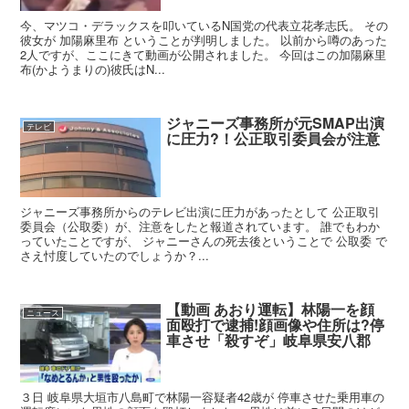
今、マツコ・デラックスを叩いているN国党の代表立花孝志氏。 その
彼女が 加陽麻里布 ということが判明しました。 以前から噂のあった
2人ですが、ここにきて動画が公開されました。 今回はこの加陽麻里
布(かようまりの)彼氏はN...
ジャニーズ事務所が元SMAP出演
テレビ
に圧力?！公正取引委員会が注意
ジャニーズ事務所からのテレビ出演に圧力があったとして 公正取引
委員会（公取委）が、注意をしたと報道されています。 誰でもわか
っていたことですが、 ジャニーさんの死去後ということで 公取委 で
さえ忖度していたのでしょうか？...
【動画 あおり運転】林陽一を顔
ニュース
面殴打で逮捕!顔画像や住所は?停
車させ「殺すぞ」岐阜県安八郡
３日 岐阜県大垣市八島町で林陽一容疑者42歳が 停車させた乗用車の