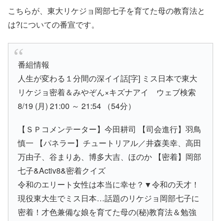
こちらが、東大リケジョ岡部七子を育てた母の教育法と
は?についての番宣です。
番組情報
人生が変わる１分間の深イイ話[字] ミス日本で東大
リケジョ密着＆みやぞん×キズナアイ ウェブ検索
8/19 (月) 21:00 ～ 21:54 （54分）
【ＳＰコメンテーター】今田耕司 【司会進行】羽鳥
慎一 【パネラー】チュートリアル／井森美幸、高田
万由子、谷まりあ、博多大吉、ほのか 【密着】岡部
七子&Activ8&密着クイズ
令和のエリート女性は本当に幸せ？▼令和の天才！
現役東大生でミス日本…話題のリケジョ岡部七子に
密着！才色兼備な娘を育てた母の(秘)教育法＆勉強