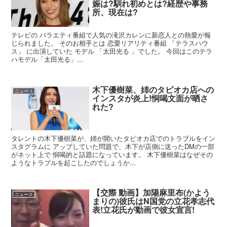
娠は?馴れ初めとは?経歴や事務
所、現在は?
テレビの バラエティ番組で人気の滝沢カレンに新恋人との熱愛が報
じられました。 そのお相手とは 恋愛リアリティ番組 「テラスハウ
ス」 に出演していた モデル 「太田光る 」でした。 今回はこのテラ
ハモデル「太田光る」...
木下優樹菜、姉のタピオカ店への
ニュース
インスタが炎上!恫喝文面が晒さ
れた?
タレントの木下優樹菜が、姉が開いたタピオカ店でのトラブルをイン
スタグラムに アップしていた問題で、木下が店側に送ったDMの一部
がネット上で 恫喝的と話題になっています。 木下優樹菜はなぜその
ようなトラブルを起こしたのでしょうか...
【交際 動画】加陽麻里布(かよう
ニュース
まりの)彼氏はN国党の立花孝志代
表!立花氏が動画で彼女宣言!