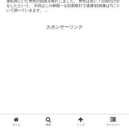
運転席にいた男性の顔面を殴打しました。 男性は首に７日間のけが
をしたという。 今回はこの林陽一を顔面殴打で逮捕!顔画像は?につ
いて調べていきます。 ...
スポンサーリンク
ホーム
検索
トップ
サイドバー