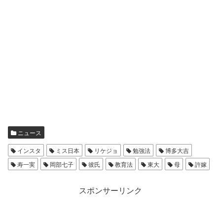
ニュース
インスタ
ミス日本
リケジョ
勉強法
博多大吉
寿一実
岡部七子
彼氏
教育法
東大
母
許嫁
スポンサーリンク