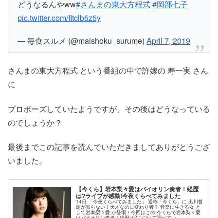
どうなるんやww
#さんまの東大方程式
#岡部七子
pic.twitter.com/IItclb5z5y
— 毎食スルメ (@maishoku_surume)
April 7, 2019
さんまの東大方程式 という番組の中で許嫁の 寿一実 さん
に
プロポーズしていたようですが、その後はどうなっている
のでしょうか？
最後までこの記事を読んでいただきましてありがとうござ
いました。
【今くら】岩本梨々愛はバイオリン奏者！経歴
は?ライブが感動!今夜くらべてみました
14日 「今夜くらべてみました」 通称「今くら」に 出川哲
朗が知らない！天才なのに変わり者？ 音楽に生きる女 と
して岩本梨々愛 が登場！今回はこの 今くらで岩本梨々愛
はバイオリン奏者！経歴は?について調べてい...