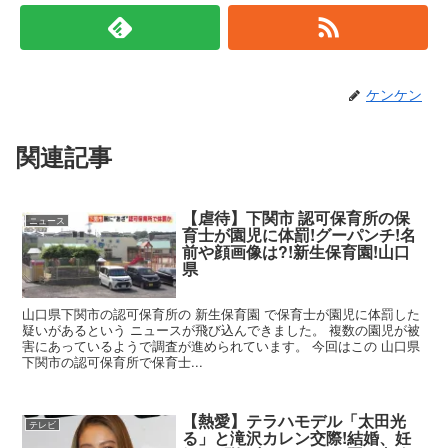
ケンケン
関連記事
【虐待】下関市 認可保育所の保
ニュース
育士が園児に体罰!グーパンチ!名
前や顔画像は?!新生保育園!山口
県
山口県下関市の認可保育所の 新生保育園 で保育士が園児に体罰した
疑いがあるという ニュースが飛び込んできました。 複数の園児が被
害にあっているようで調査が進められています。 今回はこの 山口県
下関市の認可保育所で保育士...
【熱愛】テラハモデル「太田光
テレビ
る」と滝沢カレン交際!結婚、妊