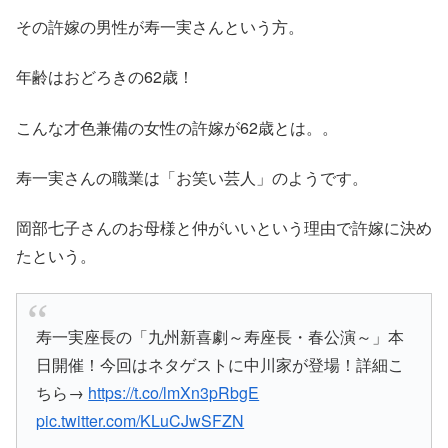
その許嫁の男性が寿一実さんという方。
年齢はおどろきの62歳！
こんな才色兼備の女性の許嫁が62歳とは。。
寿一実さんの職業は「お笑い芸人」のようです。
岡部七子さんのお母様と仲がいいという理由で許嫁に決め
たという。
寿一実座長の「九州新喜劇～寿座長・春公演～」本
日開催！今回はネタゲストに中川家が登場！詳細こ
ちら→
https://t.co/lmXn3pRbgE
pic.twitter.com/KLuCJwSFZN