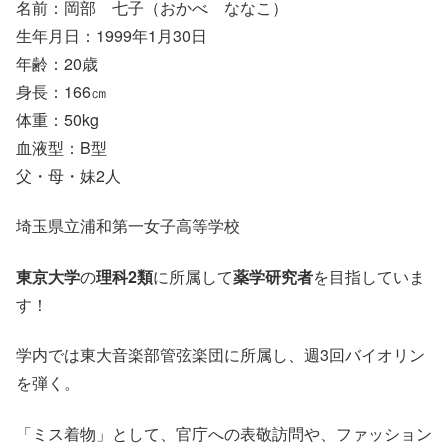
名前：岡部 七子（おかべ ななこ）
生年月日：1999年1月30日
年齢：20歳
身長：166㎝
体重：50kg
血液型：B型
父・母・妹2人
埼玉県立浦和第一女子高等学校
東京大学
の
理科2類
に所属して
薬学研究者
を目指していま
す！
学内では東大音楽部管弦楽団に所属し、週3回バイオリン
を弾く。
「ミス着物」として、官庁への表敬訪問や、ファッション