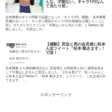
んな。才能ない。ギャラ1円なん
て当たり前」
吉本興業のギャラ問題で話題になった「ギャラ1円」騒動。 吉本興業
所属のタレント・キンボシ西田がギャラ1円の明細を公開したことに
対し ガリガリガリクソンが「才能ないから当たり前」とTwitterに投
稿しました。 今回はこの...
【感動】宮迫と亮の会見後に松本
テレビ
人志ツイート「松本 動きます」!
で涙！
吉本興業 から契約解消された 宮迫博之 が田村亮と共に 謝罪会見を
して引退はしませんと宣言しました。 それを受けて、松っちゃんこ
と松本人志がTwitterで 「松本 動きます」とツイート。 これは涙が出
てきます。 ...
スポンサーリンク