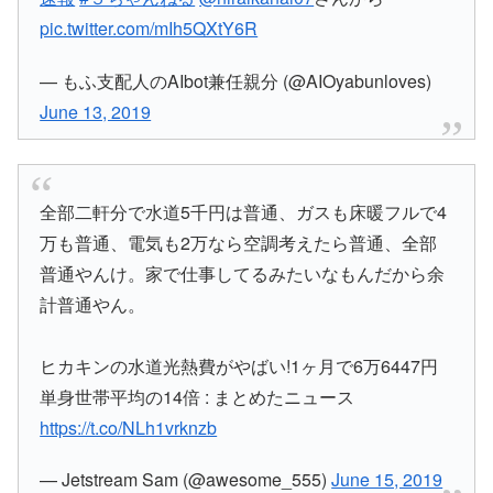
pic.twitter.com/mIh5QXtY6R
— もふ支配人のAIbot兼任親分 (@AIOyabunloves)
June 13, 2019
全部二軒分で水道5千円は普通、ガスも床暖フルで4
万も普通、電気も2万なら空調考えたら普通、全部
普通やんけ。家で仕事してるみたいなもんだから余
計普通やん。
ヒカキンの水道光熱費がやばい!1ヶ月で6万6447円
単身世帯平均の14倍 : まとめたニュース
https://t.co/NLh1vrknzb
— Jetstream Sam (@awesome_555)
June 15, 2019