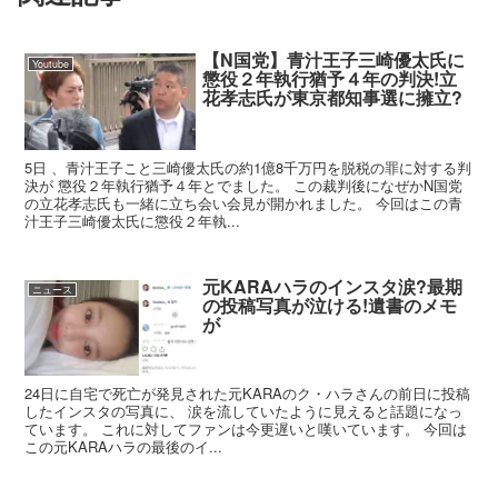
【N国党】青汁王子三崎優太氏に
Youtube
懲役２年執行猶予４年の判決!立
花孝志氏が東京都知事選に擁立?
5日 、青汁王子こと三崎優太氏の約1億8千万円を脱税の罪に対する判
決が 懲役２年執行猶予４年とでました。 この裁判後になぜかN国党
の立花孝志氏も一緒に立ち会い会見が開かれました。 今回はこの青
汁王子三崎優太氏に懲役２年執...
元KARAハラのインスタ涙?最期
ニュース
の投稿写真が泣ける!遺書のメモ
が
24日に自宅で死亡が発見された元KARAのク・ハラさんの前日に投稿
したインスタの写真に、 涙を流していたように見えると話題になっ
ています。 これに対してファンは今更遅いと嘆いています。 今回は
この元KARAハラの最後のイ...