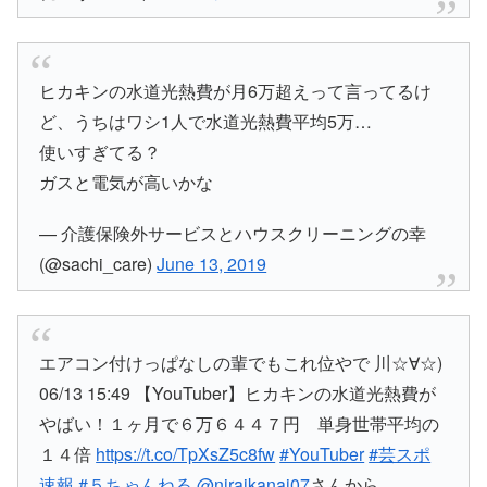
ヒカキンの水道光熱費が月6万超えって言ってるけ
ど、うちはワシ1人で水道光熱費平均5万…
使いすぎてる？
ガスと電気が高いかな
— 介護保険外サービスとハウスクリーニングの幸
(@sachi_care)
June 13, 2019
エアコン付けっぱなしの輩でもこれ位やで 川☆∀☆)
06/13 15:49 【YouTuber】ヒカキンの水道光熱費が
やばい！１ヶ月で６万６４４７円 単身世帯平均の
１４倍
https://t.co/TpXsZ5c8fw
#YouTuber
#芸スポ
速報
#５ちゃんねる
@niraikanai07
さんから