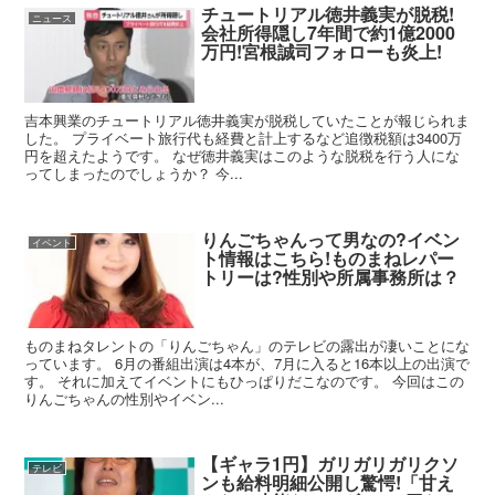
チュートリアル徳井義実が脱税!
ニュース
会社所得隠し7年間で約1億2000
万円!宮根誠司フォローも炎上!
吉本興業のチュートリアル徳井義実が脱税していたことが報じられま
した。 プライベート旅行代も経費と計上するなど追徴税額は3400万
円を超えたようです。 なぜ徳井義実はこのような脱税を行う人にな
ってしまったのでしょうか？ 今...
りんごちゃんって男なの?イベン
イベント
ト情報はこちら!ものまねレパー
トリーは?性別や所属事務所は？
ものまねタレントの「りんごちゃん」のテレビの露出が凄いことにな
っています。 6月の番組出演は4本が、7月に入ると16本以上の出演で
す。 それに加えてイベントにもひっぱりだこなのです。 今回はこの
りんごちゃんの性別やイベン...
【ギャラ1円】ガリガリガリクソ
テレビ
ンも給料明細公開し驚愕!「甘え