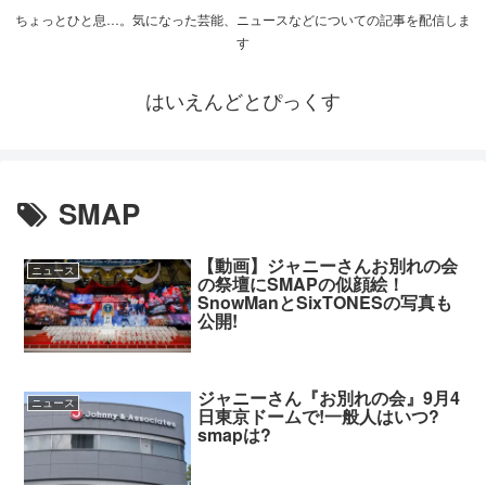
ちょっとひと息…。気になった芸能、ニュースなどについての記事を配信しま
す
はいえんどとぴっくす
SMAP
【動画】ジャニーさんお別れの会
ニュース
の祭壇にSMAPの似顔絵！
SnowManとSixTONESの写真も
公開!
ジャニーさん『お別れの会』9月4
ニュース
日東京ドームで!一般人はいつ?
smapは?