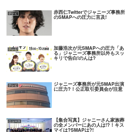
赤西仁Twitterでジャニーズ事務所
テレビ
のSMAPへの圧力に言及!
加藤浩次が元SMAPへの圧力「あ
テレビ
る」ジャニーズ事務所以外もスッ
キリで告白!のんは?
ジャニーズ事務所が元SMAP出演
テレビ
に圧力?！公正取引委員会が注意
【集合写真】ジャニーさん家族葬
ニュース
の全メンバーにあの人は!?！キス
マイは?SMAPは?!