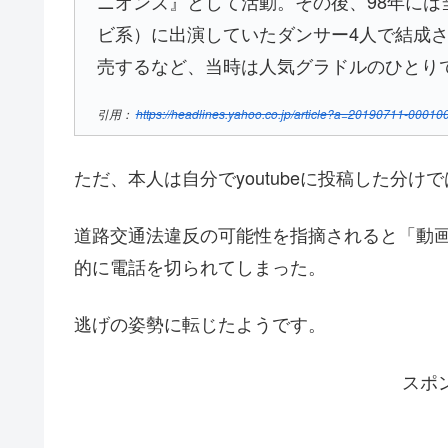
ニオンズ』として活動。その後、98年には
ビ系）に出演していたダンサー4人で結成さ
売するなど、当時は人気グラドルのひとり
引用：
https://headlines.yahoo.co.jp/article?a=20190711-000100
ただ、本人は自分でyoutubeに投稿した分
道路交通法違反の可能性を指摘されると「動
的に電話を切られてしまった。
逃げの姿勢に転じたようです。
スポ