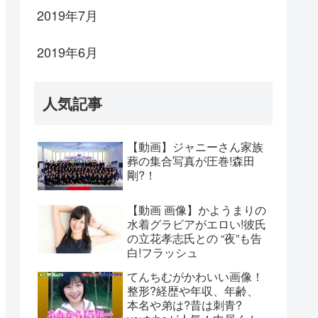
2019年7月
2019年6月
人気記事
【動画】ジャニーさん家族
葬の集合写真が圧巻!森田
剛?！
【動画 画像】かようまりの
水着グラビアがエロい!彼氏
の立花孝志氏との “夜”も告
白!フラッシュ
てんちむがかわいい画像！
整形?経歴や年収、年齢、
本名や弟は?昔は刺青?