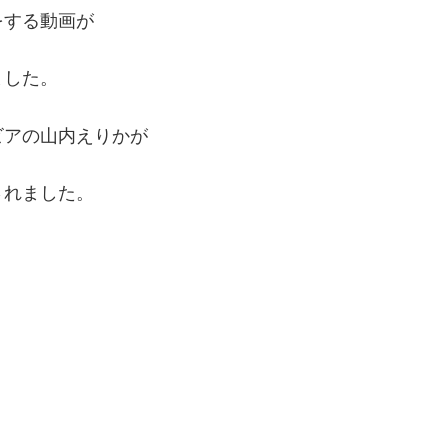
をする動画が
ました。
ビアの山内えりかが
されました。