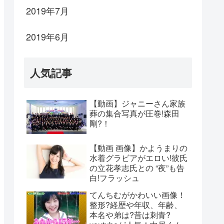
2019年7月
2019年6月
人気記事
【動画】ジャニーさん家族
葬の集合写真が圧巻!森田
剛?！
【動画 画像】かようまりの
水着グラビアがエロい!彼氏
の立花孝志氏との “夜”も告
白!フラッシュ
てんちむがかわいい画像！
整形?経歴や年収、年齢、
本名や弟は?昔は刺青?