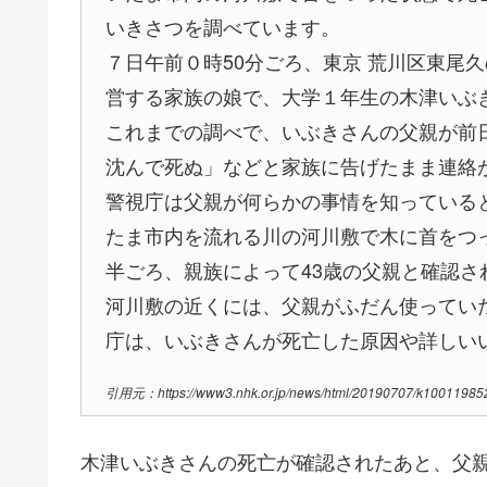
いきさつを調べています。
７日午前０時50分ごろ、東京 荒川区東尾
営する家族の娘で、大学１年生の木津いぶ
これまでの調べで、いぶきさんの父親が前
沈んで死ぬ」などと家族に告げたまま連絡
警視庁は父親が何らかの事情を知っている
たま市内を流れる川の河川敷で木に首をつ
半ごろ、親族によって43歳の父親と確認さ
河川敷の近くには、父親がふだん使ってい
庁は、いぶきさんが死亡した原因や詳しい
引用元：https://www3.nhk.or.jp/news/html/20190707/k100119852
木津いぶきさんの死亡が確認されたあと、父