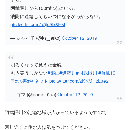
阿武隈川から100m地点にいる。
消防に連絡してもいつになるかわからない。
pic.twitter.com/u5js9Ix8EM
— ジャイ子 (@ks_jaiko)
October 12, 2019
明るくなって見えた全貌
もう笑うしかない
#郡山
#逢瀬川
#阿武隈川
#台風19
号
#水害
#空ネット
pic.twitter.com/2KKMHzL3e2
— ゴマ (@goma_0pa)
October 12, 2019
阿武隈川の氾濫地域が広がっているようですので
河川近くに住む人は気をつけてください。