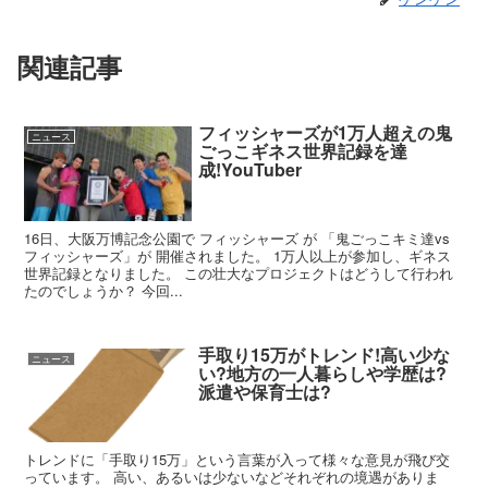
関連記事
フィッシャーズが1万人超えの鬼
ニュース
ごっこギネス世界記録を達
成!YouTuber
16日、大阪万博記念公園で フィッシャーズ が 「鬼ごっこキミ達vs
フィッシャーズ」が 開催されました。 1万人以上が参加し、ギネス
世界記録となりました。 この壮大なプロジェクトはどうして行われ
たのでしょうか？ 今回...
手取り15万がトレンド!高い少な
ニュース
い?地方の一人暮らしや学歴は?
派遣や保育士は?
トレンドに「手取り15万」という言葉が入って様々な意見が飛び交
っています。 高い、あるいは少ないなどそれぞれの境遇がありま