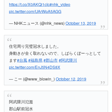
https://t.co/X0AKQi1cIc
#nhk_video
pic.twitter.com/UArWpA5AGG
— NHKニュース (@nhk_news)
October 13, 2019
住宅周り完璧冠水しました。
身動きが全く取れないので、しばらくぼーっとして
ます
#台風
#福島県
#郡山市
#阿武隈川
pic.twitter.com/EnJ5N4DS8X
— こー (@www_blowin_)
October 12, 2019
阿武隈川氾濫
郡山駅前冠水