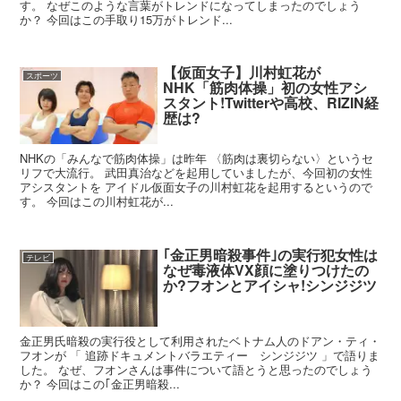
す。 なぜこのような言葉がトレンドになってしまったのでしょう
か？ 今回はこの手取り15万がトレンド...
【仮面女子】川村虹花が
スポーツ
NHK「筋肉体操」初の女性アシ
スタント!Twitterや高校、RIZIN経
歴は?
NHKの「みんなで筋肉体操」は昨年 〈筋肉は裏切らない〉というセ
リフで大流行。 武田真治などを起用していましたが、今回初の女性
アシスタントを アイドル仮面女子の川村虹花を起用するというので
す。 今回はこの川村虹花が...
｢金正男暗殺事件｣の実行犯女性は
テレビ
なぜ毒液体VX顔に塗りつけたの
か?フオンとアイシャ!シンジジツ
金正男氏暗殺の実行役として利用されたベトナム人のドアン・ティ・
フオンが 「 追跡ドキュメントバラエティー シンジジツ 」で語りま
した。 なぜ、フオンさんは事件について語とうと思ったのでしょう
か？ 今回はこの｢金正男暗殺...