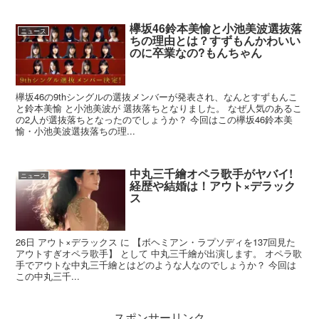
欅坂46鈴本美愉と小池美波選抜落
ニュース
ちの理由とは？すずもんかわいい
のに卒業なの?もんちゃん
欅坂46の9thシングルの選抜メンバーが発表され、なんとすずもんこ
と鈴本美愉 と小池美波が 選抜落ちとなりました。 なぜ人気のあるこ
の2人が選抜落ちとなったのでしょうか？ 今回はこの欅坂46鈴本美
愉・小池美波選抜落ちの理...
中丸三千繪オペラ歌手がヤバイ!
ニュース
経歴や結婚は！アウト×デラック
ス
26日 アウト×デラックス に 【ボヘミアン・ラプソディを137回見た
アウトすぎオペラ歌手】 として 中丸三千繪が出演します。 オペラ歌
手でアウトな中丸三千繪とはどのような人なのでしょうか？ 今回は
この中丸三千...
スポンサーリンク