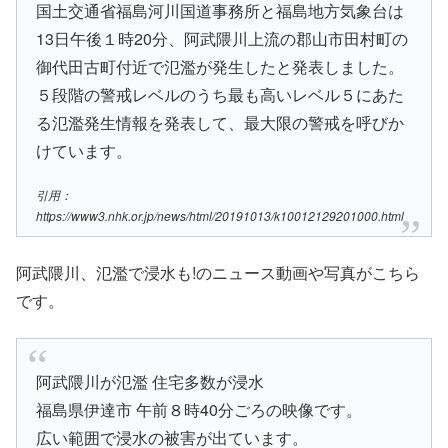
国土交通省福島河川国道事務所と福島地方気象台は
13日午後１時20分、阿武隈川上流の郡山市田村町の
御代田古町付近で氾濫が発生したと発表しました。
５段階の警戒レベルのうち最も高いレベル５にあた
る氾濫発生情報を発表して、最大限の警戒を呼びか
けています。
引用：
https://www3.nhk.or.jp/news/html/20191013/k10012129201000.html
阿武隈川、氾濫で浸水も!のニュース動画や写真がこちら
です。
阿武隈川が氾濫 住宅多数が浸水
福島県伊達市 午前８時40分ごろの映像です。
広い範囲で浸水の被害が出ています。