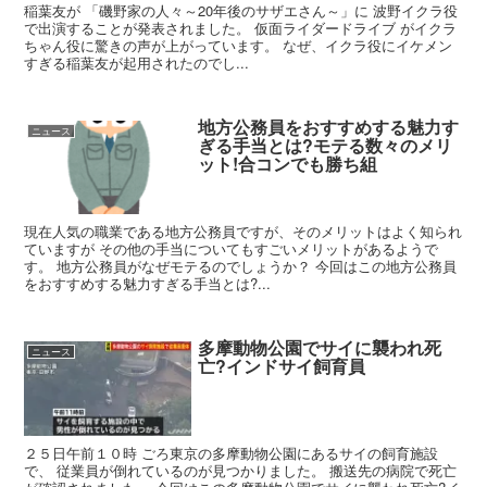
稲葉友が 「磯野家の人々～20年後のサザエさん～」に 波野イクラ役
で出演することが発表されました。 仮面ライダードライブ がイクラ
ちゃん役に驚きの声が上がっています。 なぜ、イクラ役にイケメン
すぎる稲葉友が起用されたのでし...
地方公務員をおすすめする魅力す
ニュース
ぎる手当とは?モテる数々のメリ
ット!合コンでも勝ち組
現在人気の職業である地方公務員ですが、そのメリットはよく知られ
ていますが その他の手当についてもすごいメリットがあるようで
す。 地方公務員がなぜモテるのでしょうか？ 今回はこの地方公務員
をおすすめする魅力すぎる手当とは?...
多摩動物公園でサイに襲われ死
ニュース
亡?インドサイ飼育員
２５日午前１０時 ごろ東京の多摩動物公園にあるサイの飼育施設
で、 従業員が倒れているのが見つかりました。 搬送先の病院で死亡