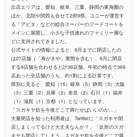
出店エリアは、愛知、岐阜、三重、静岡の東海圏の
ほか、北陸や関西も合せて2府9県。ユニーが運営す
る「アピタ」などの総合スーパーのフードコートを
メインに展開し、小さな子供連れのファミリー層な
どに支持されてきました。
公式サイトの情報によると、8月までに閉店したの
は27店舗（「寿がきや」業態を含む）。9月に閉店
する9店舗を合わせると計36店舗。年初の時点で369
店あった全店舗のうち、約1割に上る計算です。
県別に見ると、愛知（15）岐阜（5）静岡（3）大阪
（3）三重（2）兵庫（2）奈良（2）石川（1）福井
（1）滋賀（1）京都（1）となっています。
「スガキヤ欲を今後どこで満たせばいいのか…」
大量閉店を知った利用者は、Twitterに「スガキヤ閉
店しまくってるけど大丈夫なんか？」「近所のスガ
キヤも閉店してしまう…スガキヤ欲を今後どこで満