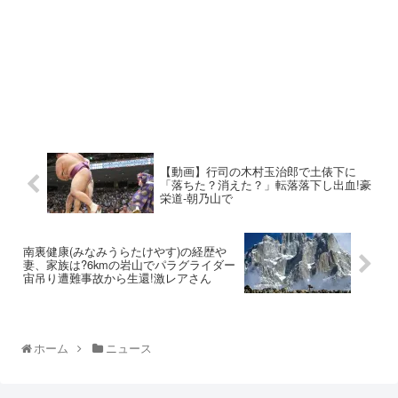
【動画】行司の木村玉治郎で土俵下に
「落ちた？消えた？」転落落下し出血!豪
栄道-朝乃山で
南裏健康(みなみうらたけやす)の経歴や
妻、家族は?6kmの岩山でパラグライダー
宙吊り遭難事故から生還!激レアさん
ホーム
ニュース