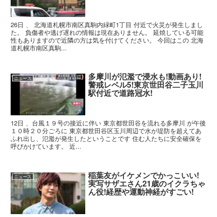
26日 、 北海道札幌市南区真駒内緑町1丁目 付近で火災が発生しまし
た。 負傷者や逃げ遅れの情報は現在ありません。 延焼している可能
性もありますので近隣の方は気を付けてください。 今回はこの 北海
道札幌市南区真駒...
多摩川が氾濫で浸水も!動画あり!
ニュース
警戒レベル5!東京世田谷二子玉川
駅付近で道路冠水!
12日 、台風１９号の接近に伴い 東京都世田谷を流れる多摩川 が午後
１０時２０分ごろに 東京都世田谷区玉川周辺で水が堤防を超えてあ
ふれ出し、氾濫が発生したということです 住む人たちに安全確保を
呼びかけています。 近...
稲葉友がイケメンでかっこいい!
ニュース
実写サザエさん21歳のイクラちゃ
ん役!経歴や運動神経がすごい!