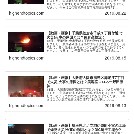
しました。 負傷者や逃げ遅れの情報は現在ありません。延
焼している可能性もありますので近隣の方は気を付けてく
ださい。 今回はこの宮城県仙台市青葉区国分町2丁...
highendtopics.com
2019.08.22
【動画・画像】千葉県佐倉市千成１丁目付近 で
火災!火事の原因とは？佐倉高校近く
15日 、千葉県佐倉市千成１丁目付近の 住宅で火災が発生
しました。 負傷者や逃げ遅れの情報は現在ありません。延
焼している可能性もありますので近隣の方は気を付けてく
ださい。 今回はこの千葉県佐倉市千成１丁目付近の...
highendtopics.com
2019.08.15
【動画・画像】大阪府大阪市福島区海老江7丁目
で火災!火事の原因とは？美容室ロロネー野田阪
神
13日 、大阪市福島区海老江7丁目の サロンで火災が発生し
ました。 負傷者や逃げ遅れの情報は現在ありません。延焼
しているようですので近隣の方は気を付けてください。 今
回はこの大阪市福島区海老江7丁目の火事につい...
highendtopics.com
2019.08.13
【動画・画像】埼玉県北足立郡伊奈町小室の工場
で爆発火災!火事の原因とは？DIC埼玉工場か?
3日19:40過ぎ 、埼玉県北足立郡伊奈町小室で工場火災が