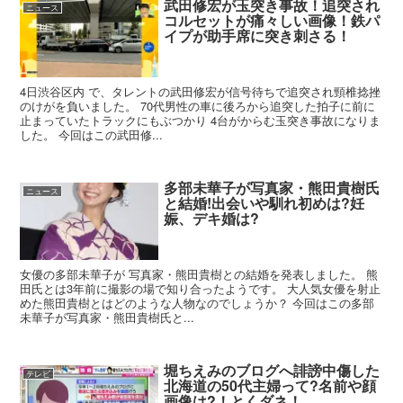
武田修宏が玉突き事故！追突され
ニュース
コルセットが痛々しい画像！鉄パ
イプが助手席に突き刺さる！
4日渋谷区内 で、タレントの武田修宏が信号待ちで追突され頸椎捻挫
のけがを負いました。 70代男性の車に後ろから追突した拍子に前に
止まっていたトラックにもぶつかり 4台がからむ玉突き事故になりま
した。 今回はこの武田修...
多部未華子が写真家・熊田貴樹氏
ニュース
と結婚!出会いや馴れ初めは?妊
娠、デキ婚は?
女優の多部未華子が 写真家・熊田貴樹との結婚を発表しました。 熊
田氏とは3年前に撮影の場で知り合ったようです。 大人気女優を射止
めた熊田貴樹とはどのような人物なのでしょうか？ 今回はこの多部
未華子が写真家・熊田貴樹氏と...
堀ちえみのブログへ誹謗中傷した
テレビ
北海道の50代主婦って?名前や顔
画像は?！とくダネ！