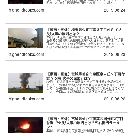
回はこの 神奈川県藤沢市円行 の火事について調べ...
highendtopics.com
2019.08.24
【動画・画像】埼玉県久喜市南３丁目付近 で火
災!火事の原因とは？
23日 、埼玉県久喜市南３丁目付近で火災が発生しました。
負傷者や逃げ遅れの情報は現在ありません。延焼している
可能性もありますので近隣の方は気を付けてください。 今
回はこの埼玉県久喜市南付近の火事について調べて...
highendtopics.com
2019.08.23
【動画・画像】宮城県仙台市泉区泉ヶ丘２丁目付
近 で火災!火事の原因とは？
22日 、宮城県仙台市泉区泉ヶ丘２丁目付近で火災が発生し
ました。 負傷者や逃げ遅れの情報は現在ありません。延焼
している可能性もありますので近隣の方は気を付けてくだ
さい。 今回はこの宮城県仙台市泉区泉ヶ丘２丁目付...
highendtopics.com
2019.08.22
【動画・画像】宮城県仙台市青葉区国分町2丁目
付近 で火災!火事の原因とは？五右衛門ラーメ
ン?
22日 、宮城県仙台市青葉区国分町2丁目付近で火災が発生