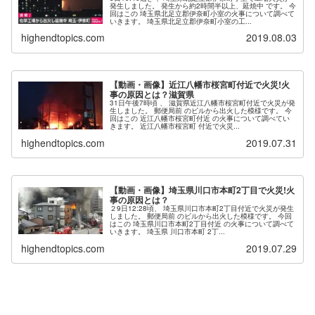
発生しました。 発生から約2時間半以上、延焼中 です。 今
回はこの 埼玉県北足立郡伊奈町小室の火事について調べて
いきます。 埼玉県北足立郡伊奈町小室の工...
highendtopics.com
2019.08.03
【動画・画像】近江八幡市桜宮町付近で火災!火
事の原因とは？滋賀県
31日午後7時頃 、 滋賀県近江八幡市桜宮町付近で火災が発
生しました。 郵便局前 のビルから出火した模様です。 今
回はこの 近江八幡市桜宮町付近 の火事について調べてい
きます。 近江八幡市桜宮町 付近で火災...
highendtopics.com
2019.07.31
【動画・画像】埼玉県川口市本町2丁目で火災!火
事の原因とは？
２9日12:28頃、 埼玉県川口市本町2丁目付近で火災が発生
しました。 郵便局前 のビルから出火した模様です。 今回
はこの 埼玉県川口市本町2丁目付近 の火事について調べて
いきます。 埼玉県 川口市本町 2丁...
highendtopics.com
2019.07.29