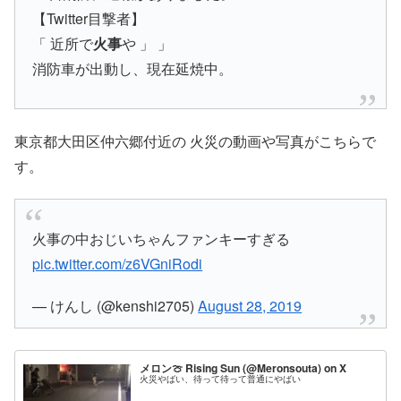
【Twitter目撃者】
「 近所で
火事
や 」 」
消防車が出動し、現在延焼中。
東京都大田区仲六郷付近の 火災の動画や写真がこちらで
す。
火事の中おじいちゃんファンキーすぎる
pic.twitter.com/z6VGniRodi
— けんし (@kenshi2705)
August 28, 2019
メロン🍈 Rising Sun (@Meronsouta) on X
火災やばい、待って待って普通にやばい