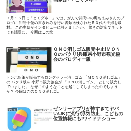
７月１６日に「とくダネ！」では、がんで闘病中の堀ちえみさんのブ
ログに 誹謗中傷の書き込みを行い書類送検された５０代の主婦を取
材。 この主婦がインタビューに答えましたが、 驚きの対応でネット
でも話題に。 今回はこの北...
ＯＮＯ消しゴム販売中止!ＭＯＮ
ニュース
Ｏのパクリ!兵庫県小野市観光協
会のパロディー版
トンボ鉛筆が販売するロングセラー消しゴム 「ＭＯＮＯ消しゴム」
の パクリ版を 小野市観光協会が 「ＯＮＯ消しゴム」 として販売し
ていました。 なぜこのようなことを起こしてしまったのでしょう
か？ 今回はこのＯＮＯ消しゴ...
ゼンリーアプリが怖すぎてヤバ
テレビ
い!JKに流行!浮気防止、こどもの
位置情報にも!ワイドナショー