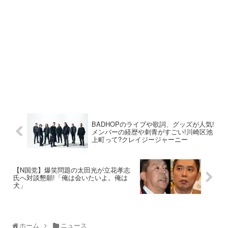
BADHOPのライブや歌詞、グッズが人気!
メンバーの経歴や刺青がすごい!川崎区池
上町って?クレイジージャーニー
【N国党】爆笑問題の太田光が立花孝志
氏へ対談懇願!「俺は会いたいよ。俺は
犬」
ホーム
ニュース