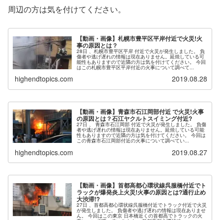
周辺の方は気を付けてください。
【動画・画像】札幌市豊平区平岸付近で火災!火
事の原因とは？
28日 、札幌市豊平区平岸 付近で火災が発生しました。 負
傷者や逃げ遅れの情報は現在ありません。延焼している可
能性もありますので近隣の方は気を付けてください。 今回
はこの札幌市豊平区平岸付近の火事について調べて...
highendtopics.com
2019.08.28
【動画・画像】青森市石江岡部付近 で火災!火事
の原因とは？石江ヤクルトスイミング付近?
27日 、 青森市石江岡部 付近で火災が発生しました。 負傷
者や逃げ遅れの情報は現在ありません。延焼している可能
性もありますので近隣の方は気を付けてください。 今回は
この青森市石江岡部付近の火事について調べてい...
highendtopics.com
2019.08.27
【動画・画像】首都高都心環状線呉服橋付近でト
ラックが爆発炎上火災!火事の原因とは?通行止め
大渋滞!?
27日 、首都高都心環状線呉服橋付近でトラック付近で火災
が発生しました。 負傷者や逃げ遅れの情報は現在ありませ
ん。 今回はこの東京 日本橋近くの首都高でトラックの火