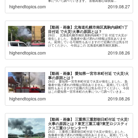
事について調べていきます。 首都高都心環状線...
highendtopics.com
2019.08.27
【動画・画像】北海道札幌市南区真駒内緑町1丁
目付近 で火災!火事の原因とは？
26日 、 北海道札幌市南区真駒内緑町1丁目 付近で火災が
発生しました。 負傷者や逃げ遅れの情報は現在ありませ
ん。延焼している可能性もありますので近隣の方は気を付
けてください。 今回はこの 北海道札幌市南区真駒...
highendtopics.com
2019.08.26
【動画・画像】 愛知県一宮市本町付近 で火災!火
事の原因とは？
26日 、愛知県一宮市本町付近で火災が発生しました。 負
傷者や逃げ遅れの情報は現在ありません。延焼している可
能性もありますので近隣の方は気を付けてください。 今回
はこの愛知県一宮市本町の火事について調べていきま...
highendtopics.com
2019.08.26
【動画・画像】 三重県三重郡朝日町付近 で火災!
火事の原因とは？東芝三重工場?東芝ロジスティ
クス三重ロジセンター?
25日 、三重県三重郡朝日町付近で火災が発生しました。
負傷者や逃げ遅れの情報は現在ありません。延焼している