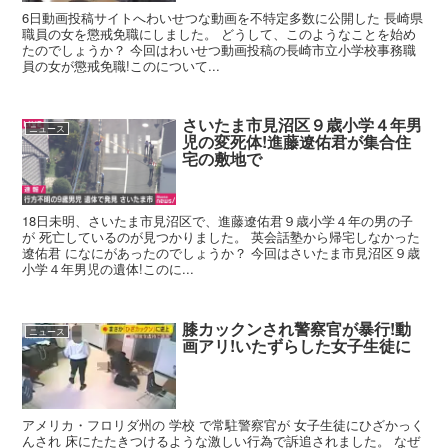
6日動画投稿サイトへわいせつな動画を不特定多数に公開した 長崎県
職員の女を懲戒免職にしました。 どうして、このようなことを始め
たのでしょうか？ 今回はわいせつ動画投稿の長崎市立小学校事務職
員の女が懲戒免職!このについて...
さいたま市見沼区９歳小学４年男
ニュース
児の変死体!進藤遼佑君が集合住
宅の敷地で
18日未明、さいたま市見沼区で、進藤遼佑君９歳小学４年の男の子
が 死亡しているのが見つかりました。 英会話塾から帰宅しなかった
遼佑君 になにがあったのでしょうか？ 今回はさいたま市見沼区９歳
小学４年男児の遺体!このに...
膝カックンされ警察官が暴行!動
ニュース
画アリ!いたずらした女子生徒に
アメリカ・フロリダ州の 学校 で常駐警察官が 女子生徒にひざかっく
んされ 床にたたきつけるような激しい行為で訴追されました。 なぜ