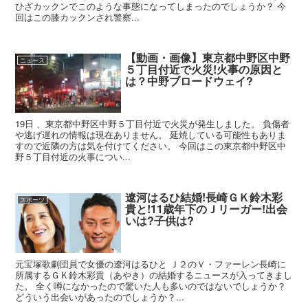
ひざカックンでこのような事態になってしまったのでしょうか？ 今
回はこの膝カックンされ警察...
【動画・画像】東京都中野区中野
ニュース
５丁目付近で火災!火事の原因と
は？中野ブロードウェイ?
19日 、東京都中野区中野５丁目付近で火災が発生しました。 負傷者
や逃げ遅れの情報は現在ありません。 延焼している可能性もありま
すので近隣の方は気を付けてください。 今回はこの東京都中野区中
野５丁目付近の火事につい...
遼河はるひ結婚!長崎ＧＫ鈴木彩
スポーツ
貴と!11歳年下のＪリーガー!出会
いは?子供は?
元宝塚歌劇団員で女優の遼河はるひと Ｊ２のＶ・ファーレン長崎に
所属するＧＫ鈴木彩貴（あやき）の結婚するニュースが入ってきまし
た。 全く噂になかったので驚いた人も多いのではないでしょうか？
どういう出会いがあったのでしょうか？...