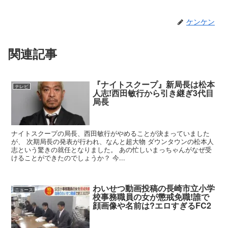
ケンケン
関連記事
『ナイトスクープ』新局長は松本
テレビ
人志!西田敏行から引き継ぎ3代目
局長
ナイトスクープの局長、西田敏行がやめることが決まっていました
が、 次期局長の発表が行われ、なんと超大物 ダウンタウンの松本人
志という驚きの就任となりました。 あの忙しいまっちゃんがなぜ受
けることができたのでしょうか？ 今...
わいせつ動画投稿の長崎市立小学
ニュース
校事務職員の女が懲戒免職!誰で
顔画像や名前は?エロすぎるFC2