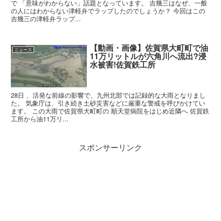
で 「意味がわからない」話題となっています。 吉幾三はなぜ、一般
の人にはわからない津軽弁でラップしたのでしょうか？ 今回はこの
吉幾三の津軽弁ラップ...
【動画・画像】佐賀県大町町で油
ニュース
11万リットルが六角川へ流出?浸
水被害!佐賀鉄工所
28日 、活発な前線の影響で、九州北部では記録的な大雨となりまし
た。 気象庁は、引き続き土砂災害などに厳重な警戒を呼びかけてい
ます。 この大雨で佐賀県大町町の 順天堂病院をはじめ近隣へ 佐賀鉄
工所から油11万リ...
スポンサーリンク