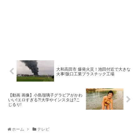
大和高田市 爆発火災！池田付近で大きな
火事!阪口工業プラスチック工場
【動画 画像】小島瑠璃子グラビアがかわ
いい!エロすぎる?!大学やインスタは?こ
じるり!
ホーム
テレビ