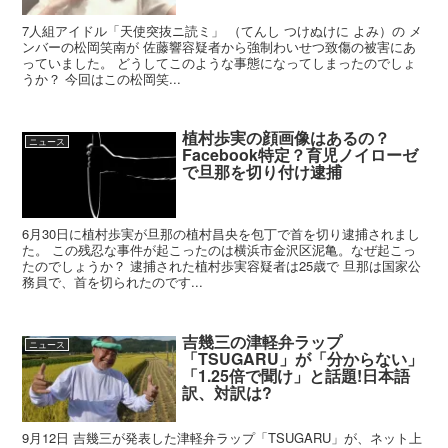
7人組アイドル「天使突抜ニ読ミ」 （てんし つけぬけに よみ）の メ
ンバーの松岡笑南が 佐藤響容疑者から強制わいせつ致傷の被害にあ
っていました。 どうしてこのような事態になってしまったのでしょ
うか？ 今回はこの松岡笑...
植村歩実の顔画像はあるの？
ニュース
Facebook特定？育児ノイローゼ
で旦那を切り付け逮捕
6月30日に植村歩実が旦那の植村昌央を包丁で首を切り逮捕されまし
た。 この残忍な事件が起こったのは横浜市金沢区泥亀。なぜ起こっ
たのでしょうか？ 逮捕された植村歩実容疑者は25歳で 旦那は国家公
務員で、首を切られたのです...
吉幾三の津軽弁ラップ
ニュース
「TSUGARU」が「分からない」
「1.25倍で聞け」と話題!日本語
訳、対訳は?
9月12日 吉幾三が発表した津軽弁ラップ「TSUGARU」が、ネット上