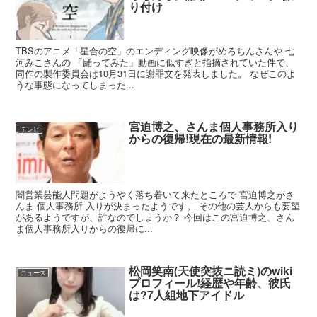
り付け
TBSのアニメ「星合の空」のエンディング映像がめろちんさんや 七
河みこさんの 「踊ってみた」動画に似すぎと指摘されていた件で、
同作の製作委員会は10月31日に謝罪文を発表しました。 なぜこのよ
うな事態になってしまった...
宮迫博之、さんま個人事務所入り
テレビ
からの復帰!現在の最新情報!
闇営業芸能人問題がようやく落ち着いて来たところで 宮迫博之がさ
んま 個人事務所 入りが決まったようです。 その他の芸人からも要望
があるようですが、誰なのでしょうか？ 今回はこの宮迫博之、さん
ま個人事務所入りからの復帰に...
松岡笑南(天使突抜ニ読ミ)のwiki
ニュース
プロフィール!経歴や年齢、彼氏
は?7人組地下アイドル