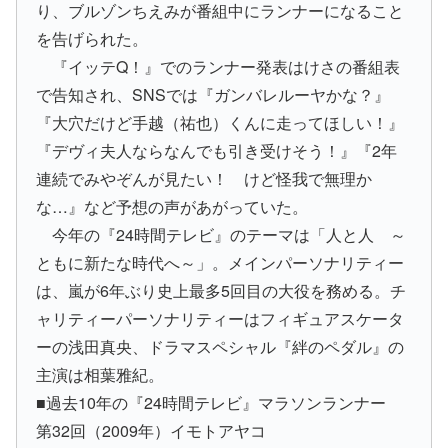
り、ブルゾンちえみが番組中にランナーになること
を告げられた。
『イッテQ！』でのランナー発表はけさの番組表
で告知され、SNSでは『ガンバレルーヤかな？』
『大穴だけど手越（祐也）くんに走ってほしい！』
『デヴィ夫人ならなんでも引き受けそう！』『2年
連続でみやぞんが見たい！ けど怪我で無理か
な…』など予想の声があがっていた。
今年の『24時間テレビ』のテーマは「人と人 ～
ともに新たな時代へ～」。メインパーソナリティー
は、嵐が6年ぶり史上最多5回目の大役を務める。チ
ャリティーパーソナリティーはフィギュアスケータ
ーの浅田真央、ドラマスペシャル『絆のペダル』の
主演は相葉雅紀。
■過去10年の『24時間テレビ』マラソンランナー
第32回（2009年）イモトアヤコ