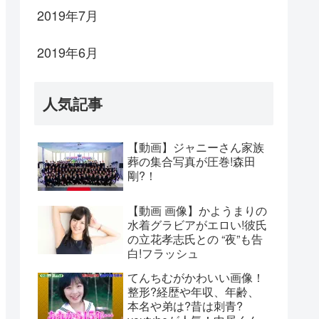
2019年7月
2019年6月
人気記事
【動画】ジャニーさん家族
葬の集合写真が圧巻!森田
剛?！
【動画 画像】かようまりの
水着グラビアがエロい!彼氏
の立花孝志氏との “夜”も告
白!フラッシュ
てんちむがかわいい画像！
整形?経歴や年収、年齢、
本名や弟は?昔は刺青?