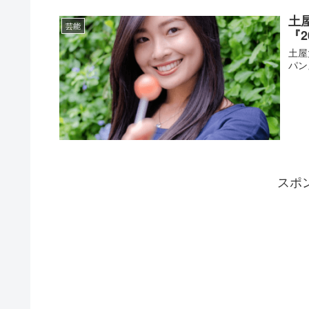
土
芸能
『
土屋
パン
スポ