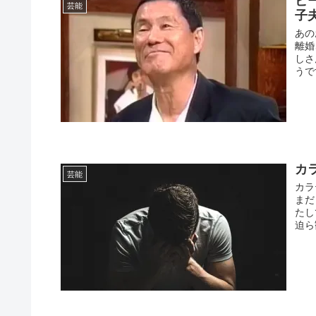
芸能
子
あの
離婚
しさ
うで
カ
芸能
カラ
まだ
たし
迫ら