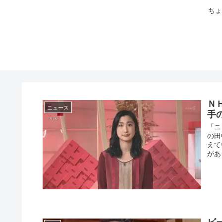
ちょ
Ｎ
ニュース
手
「ニ
の田
えて
があ
ビ