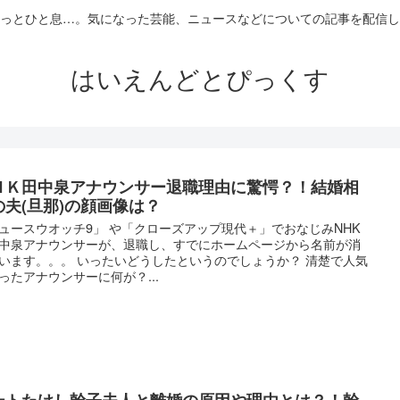
っとひと息…。気になった芸能、ニュースなどについての記事を配信し
はいえんどとぴっくす
ＨＫ田中泉アナウンサー退職理由に驚愕？！結婚相
の夫(旦那)の顔画像は？
ュースウオッチ9」 や「クローズアップ現代＋」でおなじみNHK
中泉アナウンサーが、退職し、すでにホームページから名前が消
います。。。 いったいどうしたというのでしょうか？ 清楚で人気
ったアナウンサーに何が？...
ートたけし幹子夫人と離婚の原因や理由とは？！幹