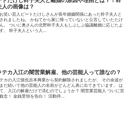
夫人の画像は？
お笑い芸人ビートたけしさんが長年婚姻関係にあった幹子夫人と
されましたね。 かねてから家に帰っていないと公言していたたけ
ん。 ついに奥さんの北野幹子夫人もしぶしぶ協議離婚に応じたよ
す。 幹子夫人という人...
ラテカ入江の闇営業解雇、他の芸能人って誰なの？
テカの入江慎也吉本興業から契約解除されましたが、 その余波が
まだ続いて他の芸能人の名前がどんどん表に出てきています。 は
て、入江の解雇だけで済むのでしょうか？ 闇営業芸能人 ついに宮
観念！ 金銭受領を告白！ 活動停...