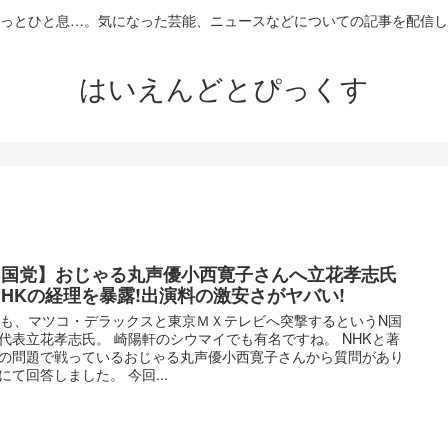
っとひと息…。気になった芸能、ニュースなどについての記事を配信し
はいえんどとぴっくす
N国党】おじゃる丸声優小西寛子さんへ立花孝志氏
NHKの経理を暴露!出演料の激安さがヤバい!
日も、マツコ・デラックスと東京ＭＸテレビへ突撃するというN国
代表立花孝志氏。 崎陽軒のシウマイでも有名ですね。 NHKと著
の問題で戦っているおじゃる丸声優小西寛子さんから質問があり
にて回答しました。 今回...