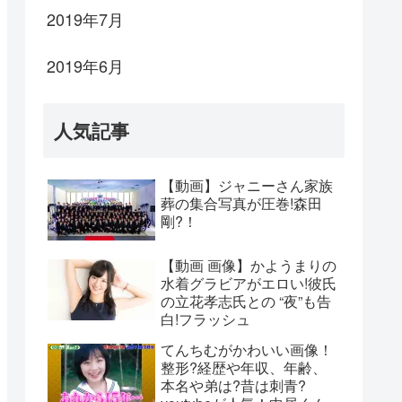
2019年7月
2019年6月
人気記事
【動画】ジャニーさん家族
葬の集合写真が圧巻!森田
剛?！
【動画 画像】かようまりの
水着グラビアがエロい!彼氏
の立花孝志氏との “夜”も告
白!フラッシュ
てんちむがかわいい画像！
整形?経歴や年収、年齢、
本名や弟は?昔は刺青?