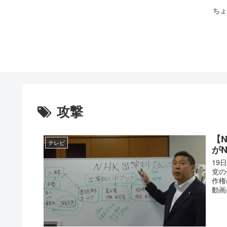
ちょ
攻撃
【
テレビ
が
19
党の
作権
動画