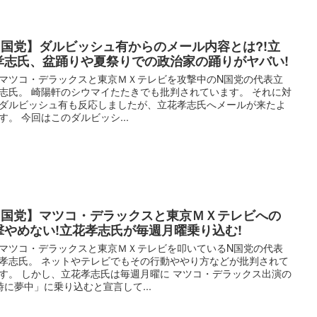
N国党】ダルビッシュ有からのメール内容とは?!立
孝志氏、盆踊りや夏祭りでの政治家の踊りがヤバい!
マツコ・デラックスと東京ＭＸテレビを攻撃中のN国党の代表立
志氏。 崎陽軒のシウマイたたきでも批判されています。 それに対
ダルビッシュ有も反応しましたが、立花孝志氏へメールが来たよ
す。 今回はこのダルビッシ...
N国党】マツコ・デラックスと東京ＭＸテレビへの
撃やめない!立花孝志氏が毎週月曜乗り込む!
マツコ・デラックスと東京ＭＸテレビを叩いているN国党の代表
孝志氏。 ネットやテレビでもその行動ややり方などが批判されて
す。 しかし、立花孝志氏は毎週月曜に マツコ・デラックス出演の
時に夢中」に乗り込むと宣言して...