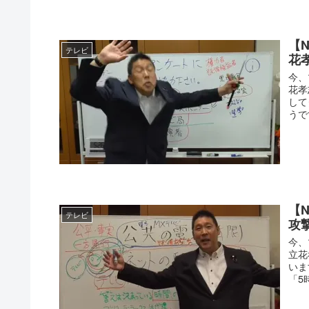
【
テレビ
花
今、
花孝
して
うで
【
テレビ
攻
今、
立花
いま
「5