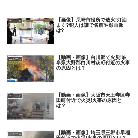
【画像】尼崎市役所で放火!灯油
ニュース
まく?犯人は誰で名前や顔画像
は?
【動画・画像】白川郷で火災!岐
ニュース
阜県大野郡白川村荻町付近の火事
の原因とは？
【動画・画像】大阪市天王寺区寺
ニュース
田町付近で火災!火事の原因と
は？
【動画・画像】埼玉県三郷市早稲
ニュース
田付近で火災!火事の原因とは？