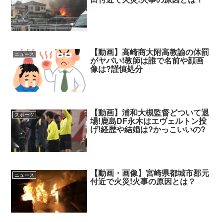
【動画】高崎商大附高教諭の体罰
ニュース
がヤバい!教師は誰で名前や顔画
像は?謹慎処分
【動画】浦和大槻監督どついて退
スポーツ
場!鹿島DF永木はエヴェルトン投
げ!経歴や結婚は?かっこいいの?
【動画・画像】宮崎県都城市郡元
ニュース
付近で火災!火事の原因とは？