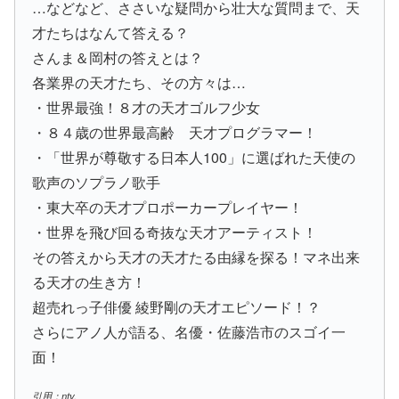
…などなど、ささいな疑問から壮大な質問まで、天
才たちはなんて答える？
さんま＆岡村の答えとは？
各業界の天才たち、その方々は…
・世界最強！８才の天才ゴルフ少女
・８４歳の世界最高齢 天才プログラマー！
・「世界が尊敬する日本人100」に選ばれた天使の
歌声のソプラノ歌手
・東大卒の天才プロポーカープレイヤー！
・世界を飛び回る奇抜な天才アーティスト！
その答えから天才の天才たる由縁を探る！マネ出来
る天才の生き方！
超売れっ子俳優 綾野剛の天才エピソード！？
さらにアノ人が語る、名優・佐藤浩市のスゴイ一
面！
引用：ntv.