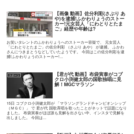
【画像 動画】佐分利彩(さぶり あ
テレビ
や)を逮捕!ふかわりょうのストー
カー!元女芸人「にわとりとたま
ご」経歴や年齢は?
お笑いタレントのふかわりょうへのストーカー容疑で、 元女芸人
「にわとりとたまご」の佐分利彩 （さぶり あや） が逮捕。 ふかわ
さんにつきまとうなどしていたようです。 今回はこの佐分利彩を逮
捕!ふかわりょうのストーカー!...
【君が代 動画】布袋寅泰がコブ
スポーツ
クロ小渕健太郎の国歌独唱に見
解！MGCマラソン
15日 コブクロ小渕健太郎が 「マラソングランドチャンピオンシップ
（ＭＧＣ）」 で 君が代 国歌斉唱を歌ったことがネットで話題になり
ました。 布袋寅泰がほぼ誰も見解を出さない中、インスタで見解を
出しました。 今回は...