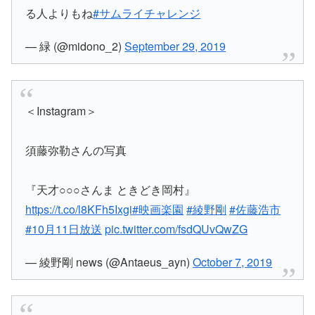
る人よりもね
#サムライチャレンジ
— 緑 (@midono_2)
September 29, 2019
＜Instagram＞
須藤弥勒さんの写真
『天才○○○さんま ときどき岡村』
https://t.co/l8KFh5Ixgi
#映画楽園
#綾野剛
#佐藤浩市
#10月11日放送
pic.twitter.com/fsdQUvQwZG
— 綾野剛 news (@Antaeus_ayn)
October 7, 2019