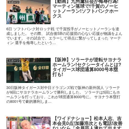
【動画】九州鷹狂会が侮辱行為!
スポーツ
マーティン落球で!千賀のノーヒ
ットノーラン!ソフトバンクホー
クス
6日 ソフトバンク対ロッテ戦 で千賀投手がノーヒットノーランを達
成しました。 その際、 試合後SBの応援団の心ない応援が物議をよん
でいます。 その試合で、エラーして得点に繋がってしまった マーテ
ィン 選手を侮辱したという...
【阪神】ソラーテが逆転サヨナラ
スポーツ
ホームラン!セクシータイムとは?
タイガース球団通算8000号本塁
打も!
30日阪神タイガース対中日ドラゴンズ戦で阪神の新外国人 ソラーテ
が9回にサヨナラホームランで勝利しました。 ソラーテは5回にもホ
ームランを打っており、これが球団通算8000号に。 サヨナラ本塁打
の8001号で劇的勝利しま...
【ワイドナショー】松本人志、吉
テレビ
本会見0点!加藤浩次とも電話!改善
ないなら「全員芸人連れて出ます