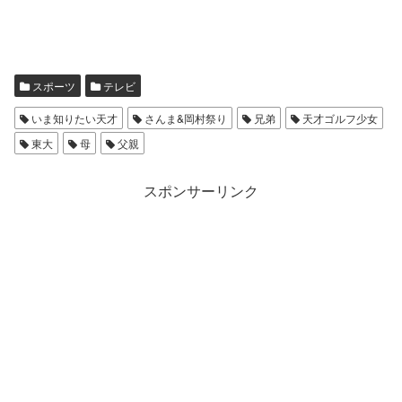
スポーツ
テレビ
いま知りたい天才
さんま&岡村祭り
兄弟
天才ゴルフ少女
東大
母
父親
スポンサーリンク