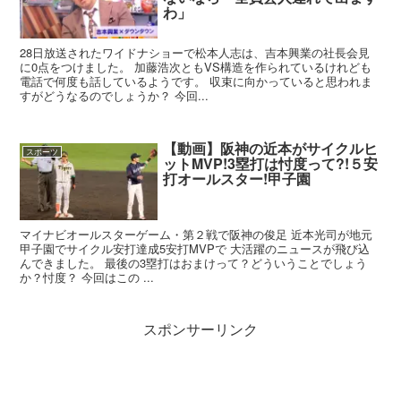
わ」
28日放送されたワイドナショーで松本人志は、吉本興業の社長会見
に0点をつけました。 加藤浩次ともVS構造を作られているけれども
電話で何度も話しているようです。 収束に向かっていると思われま
すがどうなるのでしょうか？ 今回...
【動画】阪神の近本がサイクルヒ
スポーツ
ットMVP!3塁打は忖度って?!５安
打オールスター!甲子園
マイナビオールスターゲーム・第２戦で阪神の俊足 近本光司が地元
甲子園でサイクル安打達成5安打MVPで 大活躍のニュースが飛び込
んできました。 最後の3塁打はおまけって？どういうことでしょう
か？忖度？ 今回はこの ...
スポンサーリンク