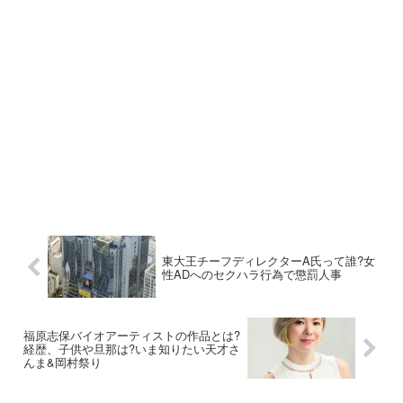
東大王チーフディレクターA氏って誰?女
性ADへのセクハラ行為で懲罰人事
福原志保バイオアーティストの作品とは?
経歴、子供や旦那は?いま知りたい天才さ
んま&岡村祭り