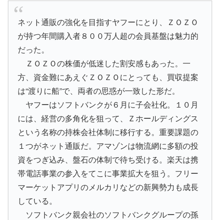
ネット通販の強化を目指すヤフーにとり、ＺＯＺＯ
が持つ年間購入者８００万人超の会員基盤は魅力的
だった。
ＺＯＺＯの株価が低迷した割安感もあった。一
方、資金難にあえぐＺＯＺＯにとっても、買収提案
は“渡りに船”で、両者の思惑が一致した形だ。
ヤフーはソフトバンクが６月に子会社化。１０月
には、経営の多角化を狙って、Ｚホールディングス
という名称の持株会社体制に移行する。重要課題の
１つがネット通販だ。アマゾンは物流網に多額の投
資をつぎ込み、盤石の体制で待ち受ける。楽天は携
帯電話事業の参入をてこに事業拡大を狙う。フリー
マーケットアプリのメルカリなどの新興勢力も成長
している。
ソフトバンク親会社のソフトバンクグループの孫