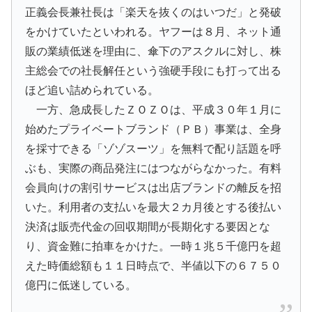
正義会長兼社長は「楽天を抜くのはいつだ」と発破
をかけていたといわれる。ヤフーは８月、ネット通
販の業績低迷を理由に、傘下のアスクルに対し、株
主総会での社長解任という強硬手段にも打って出る
ほど追い詰められている。
一方、急成長したＺＯＺＯは、平成３０年１月に
始めたプライベートブランド（ＰＢ）事業は、全身
を採寸できる「ゾゾスーツ」を無料で配り話題を呼
ぶも、実際の商品発注にはつながらなかった。有料
会員向けの割引サービスは出店ブランドの離反を招
いた。利用者の支払いを最大２カ月後とする後払い
決済は販売代金の回収期間が長期化する要因とな
り、資金難に拍車をかけた。一時１兆５千億円を超
えた時価総額も１１日時点で、半値以下の６７５０
億円に低迷している。