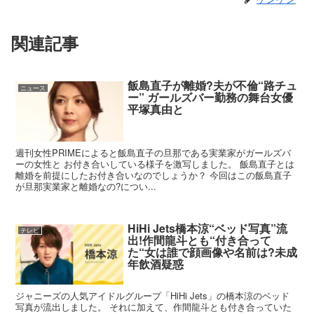
関連記事
飯島直子が離婚?夫が不倫“路チュ
ニュース
ー” ガールズバー勤務の舞台女優
平塚真由と
週刊女性PRIMEによると飯島直子の旦那である実業家がガールズバ
ーの女性と お付き合いしている様子を激写しました。 飯島直子とは
離婚を前提にしたお付き合いなのでしょうか？ 今回はこの飯島直子
が旦那実業家と離婚なの?につい...
HiHi Jets橋本涼“ベッド写真”流
テレビ
出!作間龍斗とも“付き合って
た“女は誰で顔画像や名前は?未成
年飲酒疑惑
ジャニーズの人気アイドルグループ「HiHi Jets」の橋本涼のベッド
写真が流出しました。 それに加えて、作間龍斗とも付き合っていた