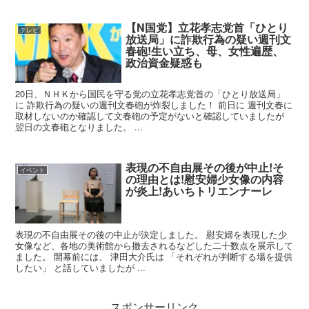
【N国党】立花孝志党首「ひとり
テレビ
放送局」に詐欺行為の疑い週刊文
春砲!生い立ち、母、女性遍歴、
政治資金疑惑も
20日、ＮＨＫから国民を守る党の立花孝志党首の「ひとり放送局」
に 詐欺行為の疑いの週刊文春砲が炸裂しました！ 前日に 週刊文春に
取材しないのか確認して文春砲の予定がないと確認していましたが
翌日の文春砲となりました。 ...
表現の不自由展その後が中止!そ
イベント
の理由とは!慰安婦少女像の内容
が炎上!あいちトリエンナーレ
表現の不自由展その後の中止が決定しました。 慰安婦を表現した少
女像など、各地の美術館から撤去されるなどした二十数点を展示して
ました。 開幕前には、 津田大介氏は 「それぞれが判断する場を提供
したい」 と話していましたが ...
スポンサーリンク