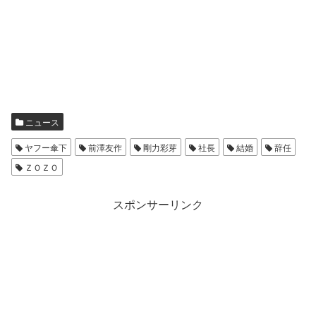
ニュース
ヤフー傘下
前澤友作
剛力彩芽
社長
結婚
辞任
ＺＯＺＯ
スポンサーリンク