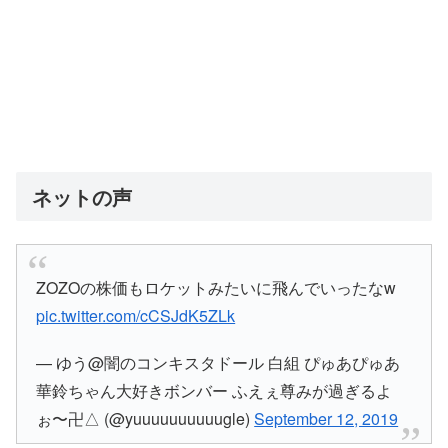
ネットの声
ZOZOの株価もロケットみたいに飛んでいったなw
pic.twitter.com/cCSJdK5ZLk
— ゆう@闇のコンキスタドール 白組 ぴゅあぴゅあ
華鈴ちゃん大好きボンバー ふえぇ尊みが過ぎるよ
ぉ〜卍△ (@yuuuuuuuuuugle)
September 12, 2019