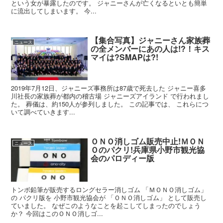
という女が暴露したのです。 ジャニーさんが亡くなるといとも簡単
に流出してしまいます。 今...
【集合写真】ジャニーさん家族葬
ニュース
の全メンバーにあの人は!?！キス
マイは?SMAPは?!
2019年7月12日、ジャニーズ事務所は87歳で死去した ジャニー喜多
川社長の家族葬が都内の稽古場 ジャニーズアイランド で行われまし
た。 葬儀は、約150人が参列しました。 この記事では、 これらにつ
いて調べていきます...
ＯＮＯ消しゴム販売中止!ＭＯＮ
ニュース
Ｏのパクリ!兵庫県小野市観光協
会のパロディー版
トンボ鉛筆が販売するロングセラー消しゴム 「ＭＯＮＯ消しゴム」
の パクリ版を 小野市観光協会が 「ＯＮＯ消しゴム」 として販売し
ていました。 なぜこのようなことを起こしてしまったのでしょう
か？ 今回はこのＯＮＯ消しゴ...