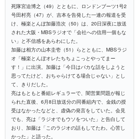
死隊宮迫博之（49）とともに、ロンドンブーツ1号2
号田村亮（47）が、吉本を告発した一連の報道を受
け、極楽とんぼ加藤浩次（50）は、20日深夜に放送
された大阪・MBSラジオで「会社への信用一個もな
い」と不信感をあらわにした。
加藤は相方の山本圭壱（51）らとともに、MBSラジ
オ「極楽とんぼオレたちちょこっとやってまー
す！」に出演。加藤は「今日はバカな話をしようと
思ってたけど、おちゃらけてる場合じゃない」とし
て、きりだした。
亮はもともと番組レギュラーで、闇営業問題が報じ
られた直後、6月8日放送分の同番組内で、金銭の授
受はなかったなどと、虚偽の発言をしていた。会見
でも、亮は「ラジオでもウソをついた」と告白して
おり、加藤は「このラジオの話もしてたわ。心苦し
かった」と語った。