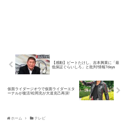
【感動】ビートたけし、吉本興業に「最
低保証ぐらいしろ」と批判!情報7days
仮面ライダージオウで仮面ライダーエタ
ーナルが復活!松岡充が大道克己再演!
ホーム
テレビ