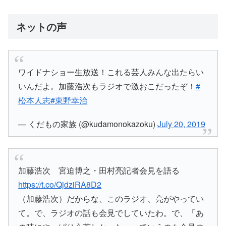
ネットの声
ワイドナショー生放送！これる芸人みんな出たらい
いんだよ。加藤浩次もラジオで激おこだったぞ！
#
松本人志
#東野幸治
— くだもの家族 (@kudamonokazoku)
July 20, 2019
加藤浩次 宮迫博之・田村亮記者会見を語る
https://t.co/QjdziRA8D2
（加藤浩次）だからな、このラジオ、亮がやってい
て。で、ラジオの話も会見でしていたわ。で、「あ