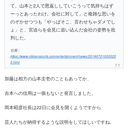
て。山本と2人で恩返ししていこうって気持ちはず
ーっとあったわけ。会社に対して」と複雑な思いを
のぞかせつつも「やっぱそこ、言わせちゃダメでし
ょ」と、宮迫らを会見に追い込んだ会社の姿勢を批
判した。
引用：
https://www.nikkansports.com/entertainment/news/20190721000020
5.html
加藤は相方の山本圭壱のこともあってか、
吉本への信用は一個もないと発言しました。
岡本昭彦社長は22日に会見を開くようですから
芸人たちが納得するような説明をしてほしいですね。