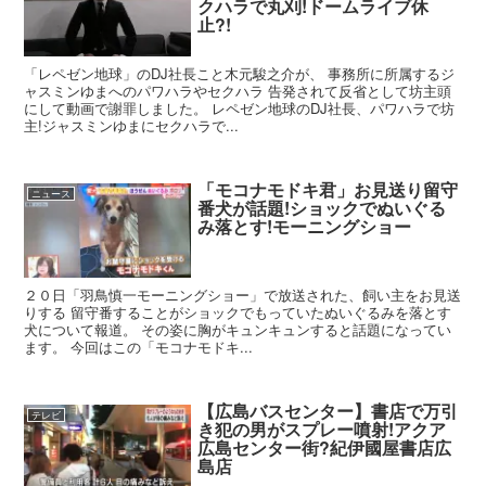
クハラで丸刈!ドームライブ休
止?!
「レペゼン地球」のDJ社長こと木元駿之介が、 事務所に所属するジ
ャスミンゆまへのパワハラやセクハラ 告発されて反省として坊主頭
にして動画で謝罪しました。 レペゼン地球のDJ社長、パワハラで坊
主!ジャスミンゆまにセクハラで...
「モコナモドキ君」お見送り留守
ニュース
番犬が話題!ショックでぬいぐる
み落とす!モーニングショー
２０日「羽鳥慎一モーニングショー」で放送された、飼い主をお見送
りする 留守番することがショックでもっていたぬいぐるみを落とす
犬について報道。 その姿に胸がキュンキュンすると話題になってい
ます。 今回はこの「モコナモドキ...
【広島バスセンター】書店で万引
テレビ
き犯の男がスプレー噴射!アクア
広島センター街?紀伊國屋書店広
島店