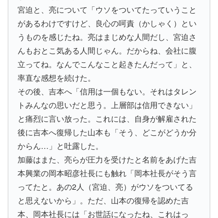
宮迫と、亮について「ウソをついてたっていうこと
があるわけですけど、良心の呵責（かしゃく）とい
うものを感じたね。亮はまじめな人間だし、宮迫さ
んもおとこ気ある人間じゃん。だからね、会社に腹
立ってね。なんでこんなこと起きたんだって」と、
率直な感想を続けた。
その後、吉本へ「信用は一個もない。それはタレン
トみんなの思いだと思う。上層部は信用できない」
と痛烈に言い放った。これには、自身が解雇された
後に吉本へ復帰した山本も「そう、どこがどうか分
からん…」と吐露した。
加藤はまた、亮らが圧力を受けたと名前をあげた吉
本興業の岡本昭彦社長にも触れ「岡本社長がそう言
ってたと。あの2人（宮迫、亮）がウソをついてる
と思えないから」。ただ、山本の復帰を認めた吉
本、岡本社長には「お世話になったね、これはっ