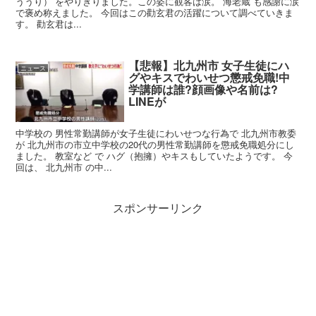
ううり） をやりきりました。この姿に観客は涙。 海老蔵 も感謝に涙
で褒め称えました。 今回はこの勸玄君の活躍について調べていきま
す。 勸玄君は...
【悲報】北九州市 女子生徒にハ
ニュース
グやキスでわいせつ懲戒免職!中
学講師は誰?顔画像や名前は?
LINEが
中学校の 男性常勤講師が女子生徒にわいせつな行為で 北九州市教委
が 北九州市の市立中学校の20代の男性常勤講師を懲戒免職処分にし
ました。 教室など で ハグ（抱擁）やキスもしていたようです。 今
回は、 北九州市 の中...
スポンサーリンク