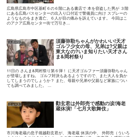
広島県広島市中区基町６の６階にある書店で 本を窃盗した男が ３階
にある広島バスセンターの出入り口付近で警備員に向け スプレーの
ようなものをまき逃亡、６人が目の痛みを訴えています。 今回はこ
のアクア広島センター街で万引き...
須藤弥勒ちゃんがかわいい!天才
スポーツ
ゴルフ少女の母、兄弟は?父親は
東大なの?いま知りたい天才さん
ま&岡村祭り
11日の さんま&岡村祭り第６弾！ に天才ゴルファー須藤弥勒ちゃん
が登場しますね。 ゴルフ対決もあるようですので、また大人を負か
してしまうのでしょうか？ また、母親や兄弟や父親など家族につい
ても調べてみました。 ...
勸玄君は外郎売で感動の涙!海老
ニュース
蔵休演!「七月大歌舞伎」
市川海老蔵の息子堀越勸玄君が、 海老蔵 休演の中、 外郎売（ういろ