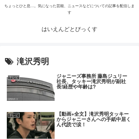
ちょっとひと息…。気になった芸能、ニュースなどについての記事を配信しま
す
はいえんどとぴっくす
滝沢秀明
ジャニーズ事務所 藤島ジュリー
テレビ
社長、タッキー滝沢秀明が副社
長!経歴や年齢は?
【動画+全文】滝沢秀明タッキー
テレビ
からジャニーさんへの手紙中居く
ん代読で涙！