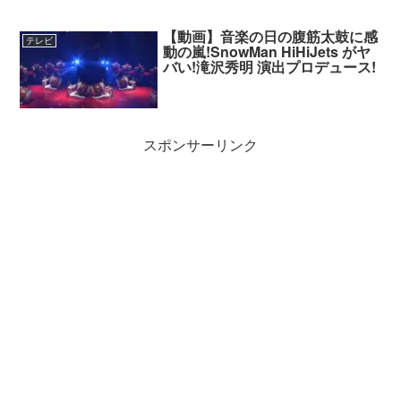
【動画】音楽の日の腹筋太鼓に感
テレビ
動の嵐!SnowMan HiHiJets がヤ
バい!滝沢秀明 演出プロデュース!
スポンサーリンク