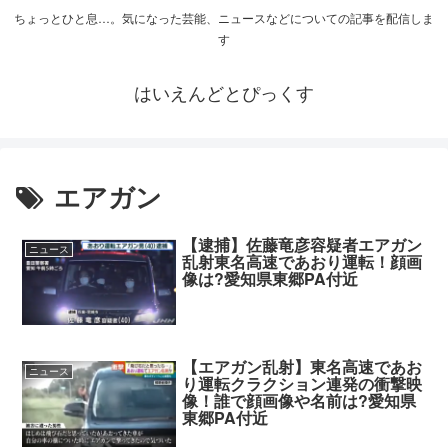
ちょっとひと息…。気になった芸能、ニュースなどについての記事を配信しま
す
はいえんどとぴっくす
エアガン
【逮捕】佐藤竜彦容疑者エアガン
ニュース
乱射東名高速であおり運転！顔画
像は?愛知県東郷PA付近
【エアガン乱射】東名高速であお
ニュース
り運転クラクション連発の衝撃映
像！誰で顔画像や名前は?愛知県
東郷PA付近