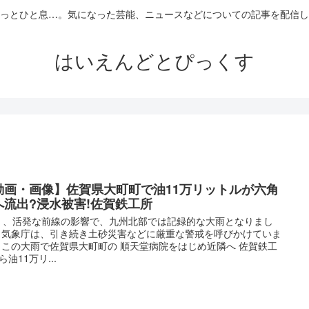
っとひと息…。気になった芸能、ニュースなどについての記事を配信し
はいえんどとぴっくす
動画・画像】佐賀県大町町で油11万リットルが六角
へ流出?浸水被害!佐賀鉄工所
日 、活発な前線の影響で、九州北部では記録的な大雨となりまし
 気象庁は、引き続き土砂災害などに厳重な警戒を呼びかけていま
 この大雨で佐賀県大町町の 順天堂病院をはじめ近隣へ 佐賀鉄工
ら油11万リ...