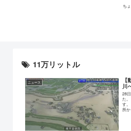
ちょ
11万リットル
【
ニュース
川
28
た。
す。
所か