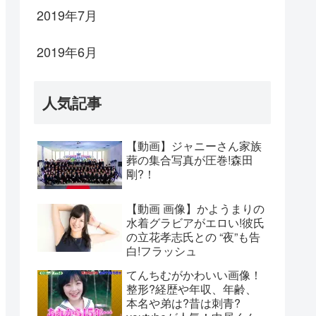
2019年7月
2019年6月
人気記事
【動画】ジャニーさん家族
葬の集合写真が圧巻!森田
剛?！
【動画 画像】かようまりの
水着グラビアがエロい!彼氏
の立花孝志氏との “夜”も告
白!フラッシュ
てんちむがかわいい画像！
整形?経歴や年収、年齢、
本名や弟は?昔は刺青?