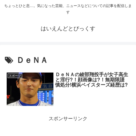
ちょっとひと息…。気になった芸能、ニュースなどについての記事を配信しま
す
はいえんどとぴっくす
ＤｅＮＡ
ＤｅＮＡの綾部翔投手が女子高生
スポーツ
と淫行?！顔画像は?！無期限謹
慎処分!横浜ベイスターズ経歴は?
スポンサーリンク