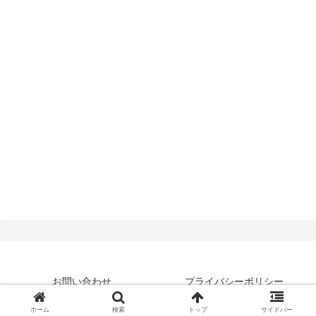
お問い合わせ
プライバシーポリシー
© 2019 はいえんどとぴっくす.
ホーム
検索
トップ
サイドバー