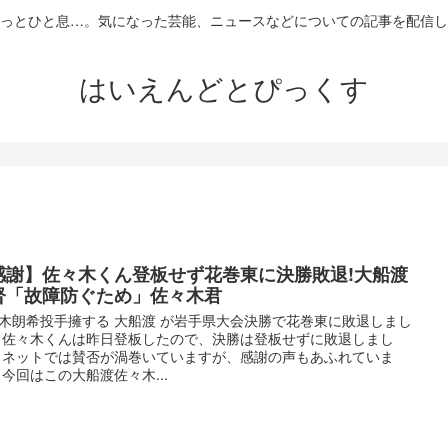
っとひと息…。気になった芸能、ニュースなどについての記事を配信し
はいえんどとぴっくす
感謝】佐々木くん登板せず花巻東に決勝敗退!大船渡
督「故障防ぐため」佐々木君
木朗希投手擁する 大船渡 が岩手県大会決勝で花巻東に敗退しまし
 佐々木くんは昨日登板したので、決勝は登板せずに敗退しまし
 ネットでは賛否が渦巻いていますが、感謝の声もあふれていま
 今回はこの大船渡佐々木...