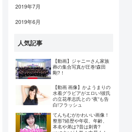
2019年7月
2019年6月
人気記事
【動画】ジャニーさん家族
葬の集合写真が圧巻!森田
剛?！
【動画 画像】かようまりの
水着グラビアがエロい!彼氏
の立花孝志氏との “夜”も告
白!フラッシュ
てんちむがかわいい画像！
整形?経歴や年収、年齢、
本名や弟は?昔は刺青?