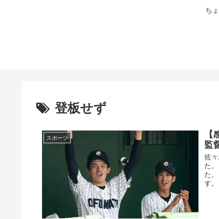
ちょ
登板せず
【
スポーツ
監
佐々
た。
た。
す。