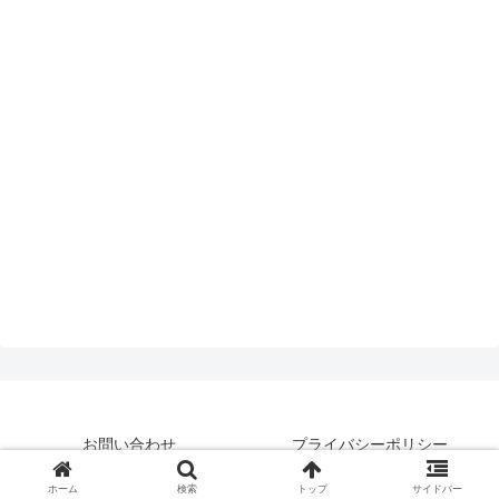
お問い合わせ
プライバシーポリシー
© 2019 はいえんどとぴっくす.
ホーム
検索
トップ
サイドバー