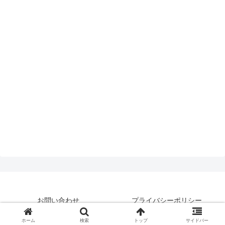
お問い合わせ
プライバシーポリシー
© 2019 はいえんどとぴっくす.
ホーム
検索
トップ
サイドバー