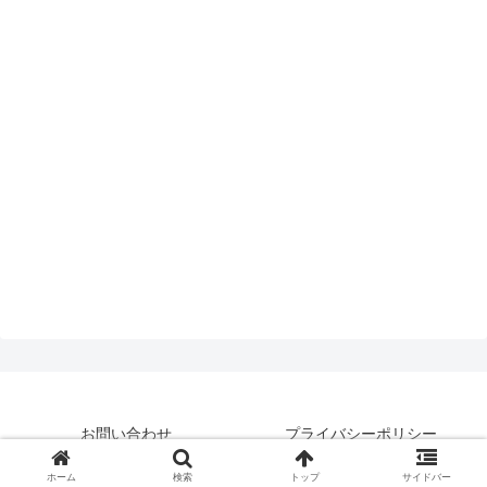
お問い合わせ
プライバシーポリシー
© 2019 はいえんどとぴっくす.
ホーム
検索
トップ
サイドバー