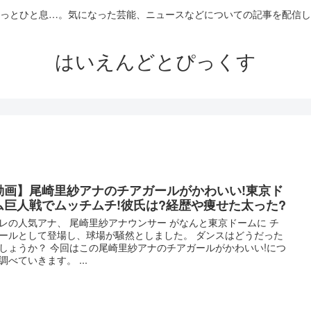
っとひと息…。気になった芸能、ニュースなどについての記事を配信し
はいえんどとぴっくす
動画】尾崎里紗アナのチアガールがかわいい!東京ド
ム巨人戦でムッチムチ!彼氏は?経歴や痩せた太った?
レの人気アナ、 尾崎里紗アナウンサー がなんと東京ドームに チ
ールとして登場し、球場が騒然としました。 ダンスはどうだった
しょうか？ 今回はこの尾崎里紗アナのチアガールがかわいい!につ
調べていきます。 ...