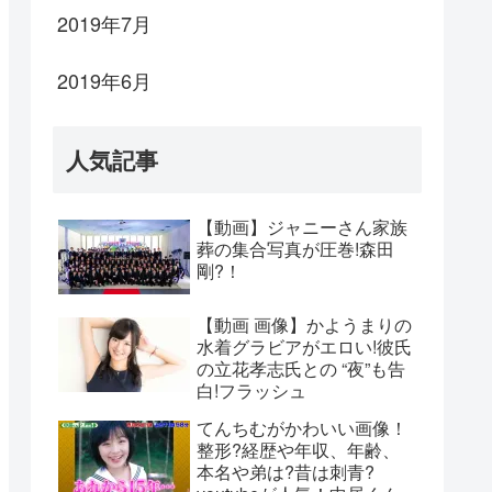
2019年7月
2019年6月
人気記事
【動画】ジャニーさん家族
葬の集合写真が圧巻!森田
剛?！
【動画 画像】かようまりの
水着グラビアがエロい!彼氏
の立花孝志氏との “夜”も告
白!フラッシュ
てんちむがかわいい画像！
整形?経歴や年収、年齢、
本名や弟は?昔は刺青?