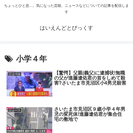
ちょっとひと息…。気になった芸能、ニュースなどについての記事を配信しま
す
はいえんどとぴっくす
小学４年
【驚愕】父親(義父)に逮捕状!無職
ニュース
の父が進藤遼佑君の首をしめて殺
害?さいたま市見沼区小4男児殺害
さいたま市見沼区９歳小学４年男
ニュース
児の変死体!進藤遼佑君が集合住
宅の敷地で