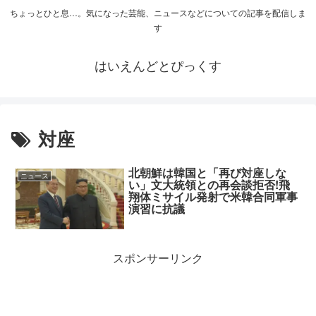
ちょっとひと息…。気になった芸能、ニュースなどについての記事を配信しま
す
はいえんどとぴっくす
対座
北朝鮮は韓国と「再び対座しな
ニュース
い」文大統領との再会談拒否!飛
翔体ミサイル発射で米韓合同軍事
演習に抗議
スポンサーリンク