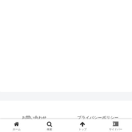
お問い合わせ
プライバシーポリシー
© 2019 はいえんどとぴっくす.
ホーム
検索
トップ
サイドバー