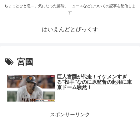
ちょっとひと息…。気になった芸能、ニュースなどについての記事を配信しま
す
はいえんどとぴっくす
宮國
巨人宮國が代走！イケメンすぎ
スポーツ
る“投手”なのに原監督の起用に東
京ドーム騒然！
スポンサーリンク