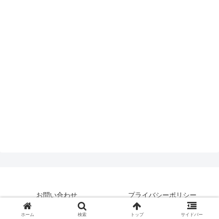
お問い合わせ
プライバシーポリシー
© 2019 はいえんどとぴっくす.
ホーム
検索
トップ
サイドバー