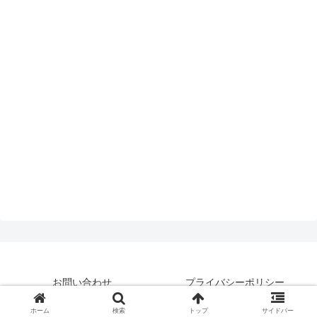
お問い合わせ
プライバシーポリシー
© 2019 はいえんどとぴっくす.
ホーム
検索
トップ
サイドバー