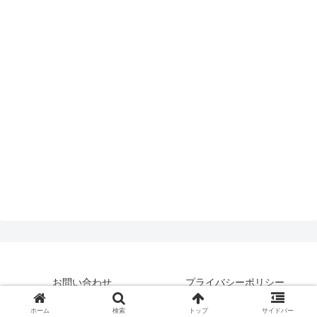
お問い合わせ
プライバシーポリシー
© 2019 はいえんどとぴっくす.
ホーム
検索
トップ
サイドバー