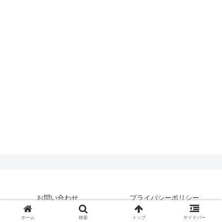
お問い合わせ
プライバシーポリシー
© 2019 はいえんどとぴっくす.
ホーム
検索
トップ
サイドバー