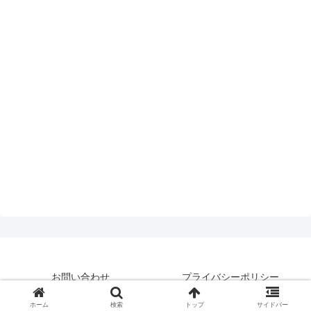
お問い合わせ
プライバシーポリシー
© 2019 はいえんどとぴっくす.
ホーム
検索
トップ
サイドバー