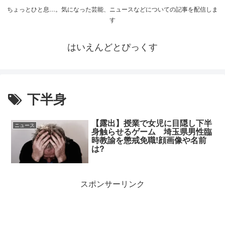
ちょっとひと息…。気になった芸能、ニュースなどについての記事を配信しま
す
はいえんどとぴっくす
下半身
【露出】授業で女児に目隠し下半
ニュース
身触らせるゲーム 埼玉県男性臨
時教諭を懲戒免職!顔画像や名前
は?
スポンサーリンク