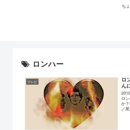
ちょ
ロンハー
ロ
テレビ
ん
20
ロン
か？
／尾