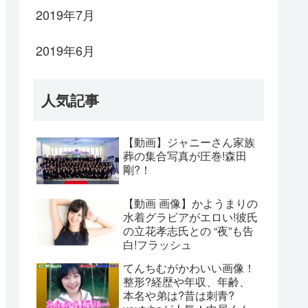
2019年7月
2019年6月
人気記事
【動画】ジャニーさん家族
葬の集合写真が圧巻!森田
剛?！
【動画 画像】かようまりの
水着グラビアがエロい!彼氏
の立花孝志氏との “夜”も告
白!フラッシュ
てんちむがかわいい画像！
整形?経歴や年収、年齢、
本名や弟は?昔は刺青?