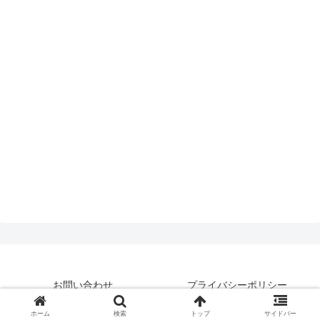
お問い合わせ
プライバシーポリシー
© 2019 はいえんどとぴっくす.
ホーム
検索
トップ
サイドバー