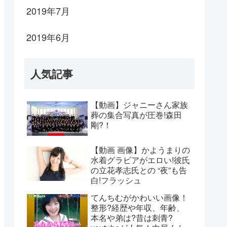
2019年7月
2019年6月
人気記事
【動画】ジャニーさん家族
葬の集合写真が圧巻!森田
剛?！
【動画 画像】かようまりの
水着グラビアがエロい!彼氏
の立花孝志氏との “夜”も告
白!フラッシュ
てんちむがかわいい画像！
整形?経歴や年収、年齢、
本名や弟は?昔は刺青?